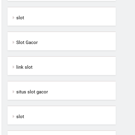
slot
Slot Gacor
link slot
situs slot gacor
slot