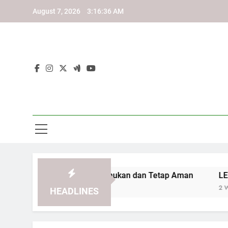
Skip
August 7, 2026
3:16:37 AM
to
content
MC 
Ikuti Beri
 agar Mudah Ditemukan dan Tetap Aman
LEBAH4D Link 
2 Weeks Ago
HEADLINES