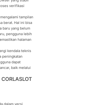
wser yang stabil
ses verifikasi
 mengalami tampilan
 berat. Hal ini bisa
a baru yang belum
ru, pengguna lebih
emastikan halaman
ngi kendala teknis
 peningkatan
engguna dapat
ncar, baik melalui
n CORLASLOT
a dalam versi