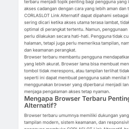
terbaru menjadi topik penting bagi pengguna yang
akses cadangan dengan cara yang lebih aman dan t
CORLASLOT Link Alternatif dapat dipahami sebaga
sering dicari ketika akses utama terasa lambat, tida
optimal di perangkat tertentu. Namun, penggunaan a
perlu dilakukan secara hati-hati. Pengguna tidak
halaman, tetapi juga perlu memeriksa tampilan, nama
dan keamanan perangkat.
Browser terbaru membantu pengguna mendapatkan
yang lebih akurat. Browser lama bisa membuat men
tombol tidak merespons, atau tampilan terlihat tid
seperti ini dapat membuat pengguna salah menilai h
menggunakan browser yang diperbarui menjadi lan
menjaga pengalaman akses tetap nyaman.
Mengapa Browser Terbaru Pentin
Alternatif?
Browser terbaru umumnya memiliki dukungan yang 
tampilan modern, sistem keamanan, dan responsivi