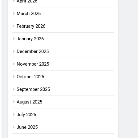
April 2026
March 2026
February 2026
January 2026
December 2025
November 2025
October 2025
September 2025
August 2025
July 2025
June 2025