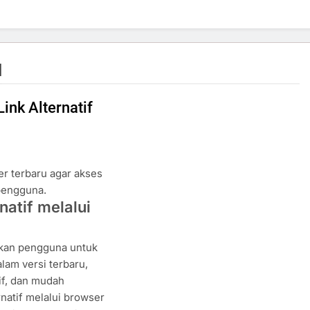
l
nk Alternatif
r terbaru agar akses
 pengguna.
atif melalui
akan pengguna untuk
lam versi terbaru,
sif, dan mudah
natif melalui browser