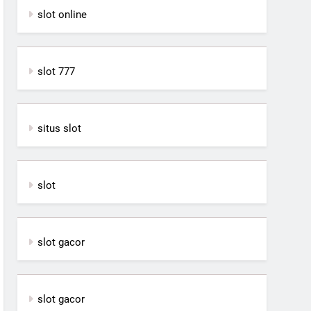
slot online
slot 777
situs slot
slot
slot gacor
slot gacor