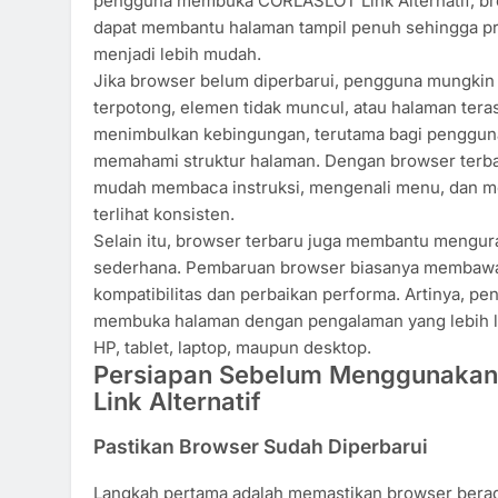
pengguna membuka CORLASLOT Link Alternatif, bro
dapat membantu halaman tampil penuh sehingga pro
menjadi lebih mudah.
Jika browser belum diperbarui, pengguna mungkin
terpotong, elemen tidak muncul, atau halaman terasa
menimbulkan kebingungan, terutama bagi penggun
memahami struktur halaman. Dengan browser terba
mudah membaca instruksi, mengenali menu, dan m
terlihat konsisten.
Selain itu, browser terbaru juga membantu mengura
sederhana. Pembaruan browser biasanya membawa
kompatibilitas dan perbaikan performa. Artinya, p
membuka halaman dengan pengalaman yang lebih la
HP, tablet, laptop, maupun desktop.
Persiapan Sebelum Menggunaka
Link Alternatif
Pastikan Browser Sudah Diperbarui
Langkah pertama adalah memastikan browser berad