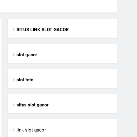
SITUS LINK SLOT GACOR
slot gacor
slot toto
situs slot gacor
link slot gacor