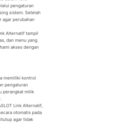
lalui pengaturan
sing sistem. Setelah
r agar perubahan
 Alternatif tampil
las, dan menu yang
hami akses dengan
a memiliki kontrol
dan pengaturan
 perangkat milik
.
LOT Link Alternatif,
ecara otomatis pada
itutup agar tidak