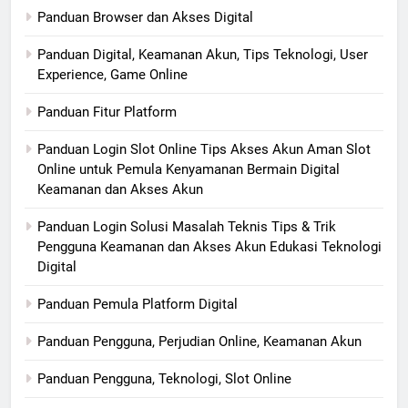
Panduan Browser dan Akses Digital
Panduan Digital, Keamanan Akun, Tips Teknologi, User
Experience, Game Online
Panduan Fitur Platform
Panduan Login Slot Online Tips Akses Akun Aman Slot
Online untuk Pemula Kenyamanan Bermain Digital
Keamanan dan Akses Akun
Panduan Login Solusi Masalah Teknis Tips & Trik
Pengguna Keamanan dan Akses Akun Edukasi Teknologi
Digital
Panduan Pemula Platform Digital
Panduan Pengguna, Perjudian Online, Keamanan Akun
Panduan Pengguna, Teknologi, Slot Online