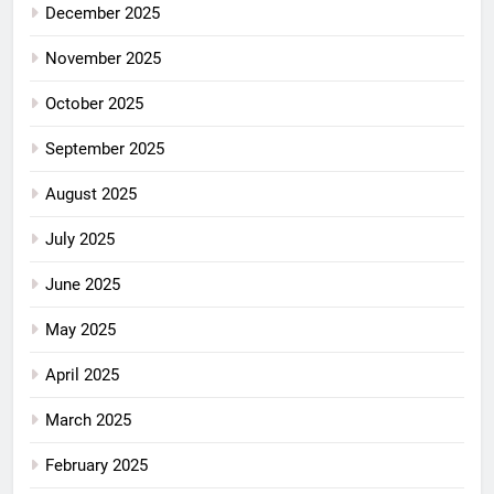
December 2025
November 2025
October 2025
September 2025
August 2025
July 2025
June 2025
May 2025
April 2025
March 2025
February 2025