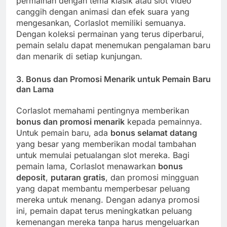
permainan dengan tema klasik atau slot video
canggih dengan animasi dan efek suara yang
mengesankan, Corlaslot memiliki semuanya.
Dengan koleksi permainan yang terus diperbarui,
pemain selalu dapat menemukan pengalaman baru
dan menarik di setiap kunjungan.
3.
Bonus dan Promosi Menarik untuk Pemain Baru
dan Lama
Corlaslot memahami pentingnya memberikan
bonus dan promosi menarik
kepada pemainnya.
Untuk pemain baru, ada
bonus selamat datang
yang besar yang memberikan modal tambahan
untuk memulai petualangan slot mereka. Bagi
pemain lama, Corlaslot menawarkan
bonus
deposit
,
putaran gratis
, dan promosi mingguan
yang dapat membantu memperbesar peluang
mereka untuk menang. Dengan adanya promosi
ini, pemain dapat terus meningkatkan peluang
kemenangan mereka tanpa harus mengeluarkan