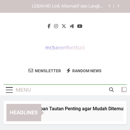
Skip
KAYA787 Alternatif dengan Dukungan Akses
to
untuk Pengguna Mobile
content
Cara Menangani Pesan Kesalahan pada Halaman
KAYA787 Alternatif
Panduan Menyimpan Tautan Penting agar Mudah
Ditemukan dan Tetap Aman
LEBAH4D Link Alternatif dan Langkah
Mengoptimalkan Kinerja Browser
KAYA787 Alternatif dengan Dukungan Akses
untuk Pengguna Mobile
MC Baron
Ikuti Berita Dan Ulasan Terbaru Seputar
Cara Menangani Pesan Kesalahan pada Halaman
NEWSLETTER
RANDOM NEWS
Football
KAYA787 Alternatif
Dunia Sepak Bola Di MC Baron Football.
MENU
nduan Menyimpan Tautan Penting agar Mudah Ditemukan da
HEADLINES
Weeks Ago