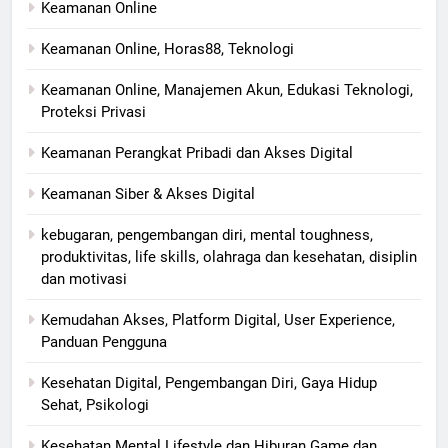
Keamanan Online
Keamanan Online, Horas88, Teknologi
Keamanan Online, Manajemen Akun, Edukasi Teknologi,
Proteksi Privasi
Keamanan Perangkat Pribadi dan Akses Digital
Keamanan Siber & Akses Digital
kebugaran, pengembangan diri, mental toughness,
produktivitas, life skills, olahraga dan kesehatan, disiplin
dan motivasi
Kemudahan Akses, Platform Digital, User Experience,
Panduan Pengguna
Kesehatan Digital, Pengembangan Diri, Gaya Hidup
Sehat, Psikologi
Kesehatan Mental Lifestyle dan Hiburan Game dan