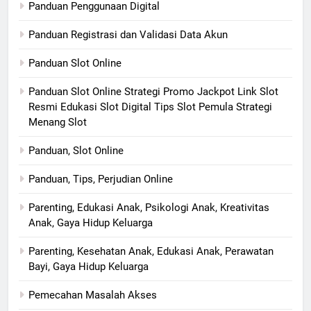
Panduan Penggunaan Digital
Panduan Registrasi dan Validasi Data Akun
Panduan Slot Online
Panduan Slot Online Strategi Promo Jackpot Link Slot
Resmi Edukasi Slot Digital Tips Slot Pemula Strategi
Menang Slot
Panduan, Slot Online
Panduan, Tips, Perjudian Online
Parenting, Edukasi Anak, Psikologi Anak, Kreativitas
Anak, Gaya Hidup Keluarga
Parenting, Kesehatan Anak, Edukasi Anak, Perawatan
Bayi, Gaya Hidup Keluarga
Pemecahan Masalah Akses