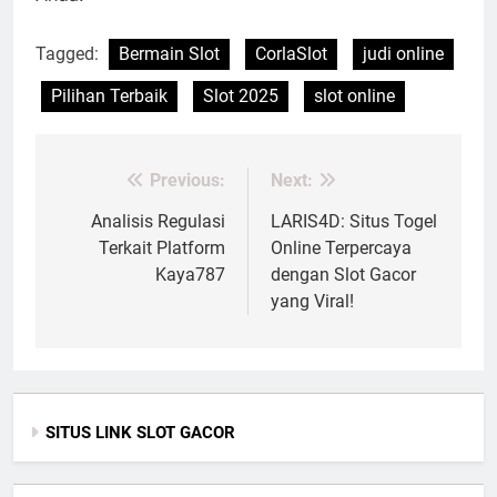
Tagged:
Bermain Slot
CorlaSlot
judi online
Pilihan Terbaik
Slot 2025
slot online
Previous:
Next:
Post
navigation
Analisis Regulasi
LARIS4D: Situs Togel
Terkait Platform
Online Terpercaya
Kaya787
dengan Slot Gacor
yang Viral!
SITUS LINK SLOT GACOR