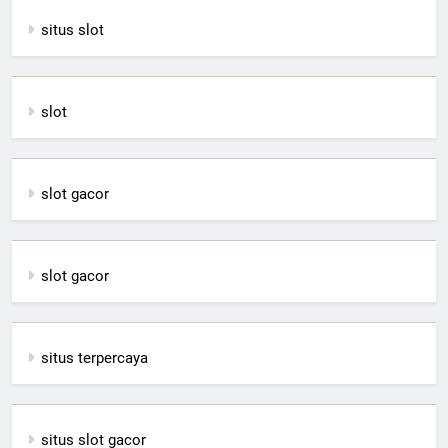
situs slot
slot
slot gacor
slot gacor
situs terpercaya
situs slot gacor