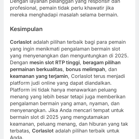
Dengan layanan pelanggan yang responsif dan
profesional, pemain tidak perlu khawatir jika
mereka menghadapi masalah selama bermain.
Kesimpulan
Corlaslot
adalah pilihan terbaik bagi para pemain
yang ingin menikmati pengalaman bermain slot
yang menyenangkan dan menguntungkan di 2025.
Dengan
mesin slot RTP tinggi
,
beragam pilihan
permainan berkualitas
,
bonus melimpah
, dan
keamanan yang terjamin
, Corlaslot terus menjadi
platform judi online yang dapat diandalkan.
Platform ini tidak hanya menawarkan peluang
menang yang lebih besar tetapi juga memberikan
pengalaman bermain yang aman, nyaman, dan
menyenangkan. Jika Anda mencari tempat untuk
bermain slot di 2025 yang mengutamakan
keamanan, peluang menang, dan hiburan yang tak
terbatas,
Corlaslot
adalah pilihan terbaik untuk
Anda.