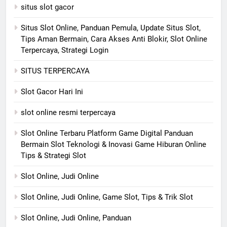
situs slot gacor
Situs Slot Online, Panduan Pemula, Update Situs Slot,
Tips Aman Bermain, Cara Akses Anti Blokir, Slot Online
Terpercaya, Strategi Login
SITUS TERPERCAYA
Slot Gacor Hari Ini
slot online resmi terpercaya
Slot Online Terbaru Platform Game Digital Panduan
Bermain Slot Teknologi & Inovasi Game Hiburan Online
Tips & Strategi Slot
Slot Online, Judi Online
Slot Online, Judi Online, Game Slot, Tips & Trik Slot
Slot Online, Judi Online, Panduan