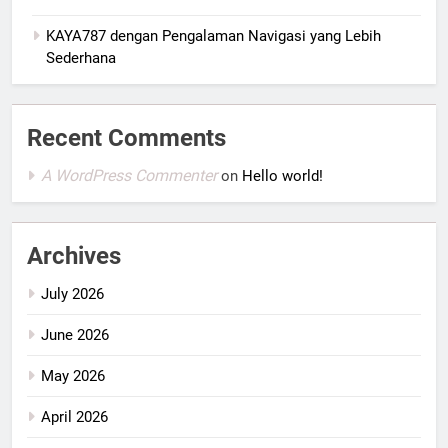
KAYA787 dengan Pengalaman Navigasi yang Lebih
Sederhana
Recent Comments
A WordPress Commenter
on
Hello world!
Archives
July 2026
June 2026
May 2026
April 2026