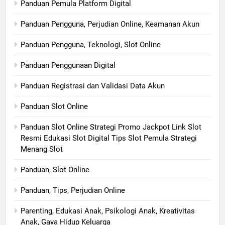
Panduan Pemula Platform Digital
Panduan Pengguna, Perjudian Online, Keamanan Akun
Panduan Pengguna, Teknologi, Slot Online
Panduan Penggunaan Digital
Panduan Registrasi dan Validasi Data Akun
Panduan Slot Online
Panduan Slot Online Strategi Promo Jackpot Link Slot
Resmi Edukasi Slot Digital Tips Slot Pemula Strategi
Menang Slot
Panduan, Slot Online
Panduan, Tips, Perjudian Online
Parenting, Edukasi Anak, Psikologi Anak, Kreativitas
Anak, Gaya Hidup Keluarga