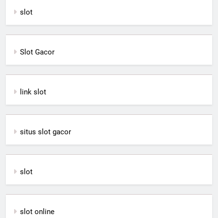
slot
Slot Gacor
link slot
situs slot gacor
slot
slot online