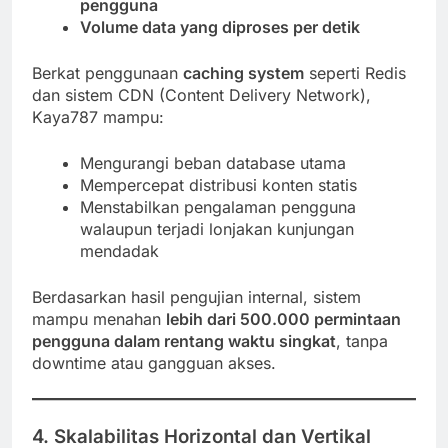
pengguna
Volume data yang diproses per detik
Berkat penggunaan
caching system
seperti Redis
dan sistem CDN (Content Delivery Network),
Kaya787 mampu:
Mengurangi beban database utama
Mempercepat distribusi konten statis
Menstabilkan pengalaman pengguna
walaupun terjadi lonjakan kunjungan
mendadak
Berdasarkan hasil pengujian internal, sistem
mampu menahan
lebih dari 500.000 permintaan
pengguna dalam rentang waktu singkat
, tanpa
downtime atau gangguan akses.
4. Skalabilitas Horizontal dan Vertikal