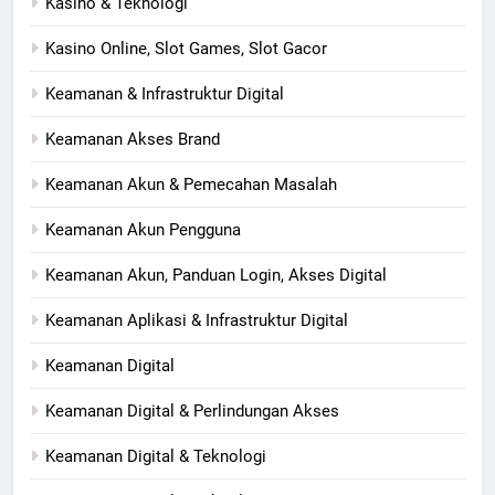
Kasino & Teknologi
Kasino Online, Slot Games, Slot Gacor
Keamanan & Infrastruktur Digital
Keamanan Akses Brand
Keamanan Akun & Pemecahan Masalah
Keamanan Akun Pengguna
Keamanan Akun, Panduan Login, Akses Digital
Keamanan Aplikasi & Infrastruktur Digital
Keamanan Digital
Keamanan Digital & Perlindungan Akses
Keamanan Digital & Teknologi