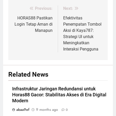
Previous:
Next:
Post
navigation
HORAS88 Pastikan
Efektivitas
Login Tetap Aman di
Penempatan Tombol
Manapun
Aksi di Kaya787:
Strategi UI untuk
Meningkatkan
Interaksi Pengguna
Related News
Infrastruktur Jaringan Redundansi untuk
Horas88 Gacor: Stabilitas Akses di Era Digital
Modern
abaa9ef
9 months ago
0