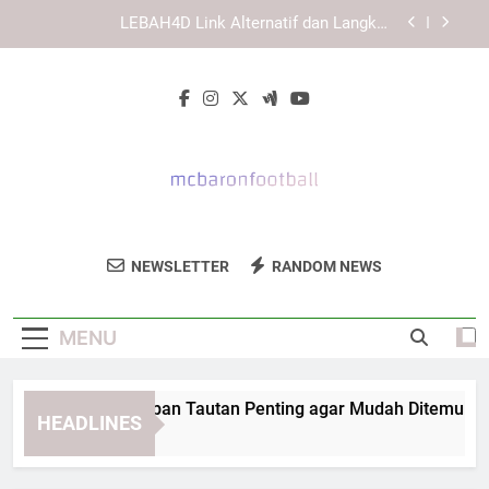
Skip
KAYA787 Alternatif dengan Dukungan Akses
to
untuk Pengguna Mobile
content
Cara Menangani Pesan Kesalahan pada Halaman
KAYA787 Alternatif
Panduan Menyimpan Tautan Penting agar Mudah
Ditemukan dan Tetap Aman
LEBAH4D Link Alternatif dan Langkah
Mengoptimalkan Kinerja Browser
KAYA787 Alternatif dengan Dukungan Akses
untuk Pengguna Mobile
MC Baron
Ikuti Berita Dan Ulasan Terbaru Seputar
Cara Menangani Pesan Kesalahan pada Halaman
NEWSLETTER
RANDOM NEWS
Football
KAYA787 Alternatif
Dunia Sepak Bola Di MC Baron Football.
MENU
nduan Menyimpan Tautan Penting agar Mudah Ditemukan da
HEADLINES
Weeks Ago