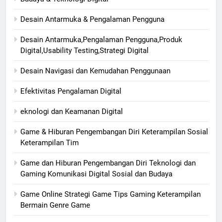
Desain Antarmuka & Pengalaman Pengguna
Desain Antarmuka,Pengalaman Pengguna,Produk
Digital,Usability Testing,Strategi Digital
Desain Navigasi dan Kemudahan Penggunaan
Efektivitas Pengalaman Digital
eknologi dan Keamanan Digital
Game & Hiburan Pengembangan Diri Keterampilan Sosial
Keterampilan Tim
Game dan Hiburan Pengembangan Diri Teknologi dan
Gaming Komunikasi Digital Sosial dan Budaya
Game Online Strategi Game Tips Gaming Keterampilan
Bermain Genre Game