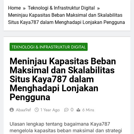
Home
Teknologi & Infrastruktur Digital
Meninjau Kapasitas Beban Maksimal dan Skalabilitas
Situs Kaya787 dalam Menghadapi Lonjakan Pengguna
TEKNOLOGI & INFRASTRUKTUR DIGITAL
Meninjau Kapasitas Beban
Maksimal dan Skalabilitas
Situs Kaya787 dalam
Menghadapi Lonjakan
Pengguna
0
Abaa9ef
1 Year Ago
6 Mins
Ulasan lengkap tentang bagaimana Kaya787
mengelola kapasitas beban maksimal dan strategi