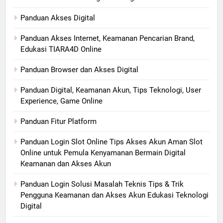
Panduan Akses Digital
Panduan Akses Internet, Keamanan Pencarian Brand,
Edukasi TIARA4D Online
Panduan Browser dan Akses Digital
Panduan Digital, Keamanan Akun, Tips Teknologi, User
Experience, Game Online
Panduan Fitur Platform
Panduan Login Slot Online Tips Akses Akun Aman Slot
Online untuk Pemula Kenyamanan Bermain Digital
Keamanan dan Akses Akun
Panduan Login Solusi Masalah Teknis Tips & Trik
Pengguna Keamanan dan Akses Akun Edukasi Teknologi
Digital