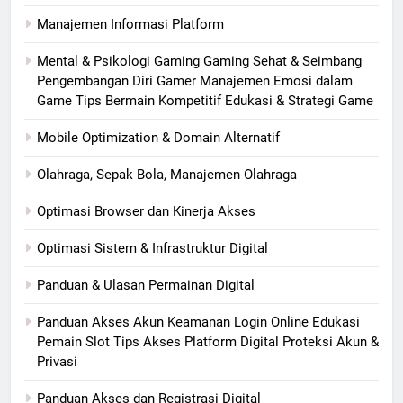
Manajemen Informasi Platform
Mental & Psikologi Gaming Gaming Sehat & Seimbang
Pengembangan Diri Gamer Manajemen Emosi dalam
Game Tips Bermain Kompetitif Edukasi & Strategi Game
Mobile Optimization & Domain Alternatif
Olahraga, Sepak Bola, Manajemen Olahraga
Optimasi Browser dan Kinerja Akses
Optimasi Sistem & Infrastruktur Digital
Panduan & Ulasan Permainan Digital
Panduan Akses Akun Keamanan Login Online Edukasi
Pemain Slot Tips Akses Platform Digital Proteksi Akun &
Privasi
Panduan Akses dan Registrasi Digital