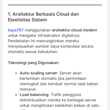
1. Arsitektur Berbasis Cloud dan
Elastisitas Sistem
kaya787
menggunakan
arsitektur cloud modern
untuk mengatur infrastruktur digitalnya.
Pendekatan ini memungkinkan mereka
menyesuaikan sumber daya komputasi secara
otomatis sesuai kebutuhan.
Teknologi yang Digunakan:
Auto-scaling server
: Server akan
bertambah otomatis jika permintaan
meningkat dan kembali normal saat beban
menurun.
Load balancing
: Trafik pengguna
didistribusikan merata ke berbagai server
untuk menghindari kelebihan beban di satu