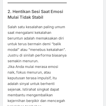
2. Hentikan Sesi Saat Emosi
Mulai Tidak Stabil
Salah satu kesalahan paling umum
saat mengalami kekalahan
beruntun adalah memaksakan diri
untuk terus bermain demi “balik
modal” atau “menebus kekalahan”.
Justru di sinilah performa biasanya
semakin menurun.
Jika Anda mulai merasa emosi
naik, fokus menurun, atau
keputusan terasa impulsif, itu
adalah sinyal untuk berhenti
sejenak. Istirahat singkat dapat
membantu mengembalikan
kejernihan berpikir dan mencegah