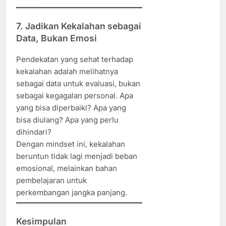
7. Jadikan Kekalahan sebagai
Data, Bukan Emosi
Pendekatan yang sehat terhadap
kekalahan adalah melihatnya
sebagai data untuk evaluasi, bukan
sebagai kegagalan personal. Apa
yang bisa diperbaiki? Apa yang
bisa diulang? Apa yang perlu
dihindari?
Dengan mindset ini, kekalahan
beruntun tidak lagi menjadi beban
emosional, melainkan bahan
pembelajaran untuk
perkembangan jangka panjang.
Kesimpulan