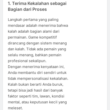
1. Terima Kekalahan sebagai
Bagian dari Proses
Langkah pertama yang paling
mendasar adalah menerima bahwa
kalah adalah bagian alami dari
permainan. Game kompetitif
dirancang dengan sistem menang
dan kalah. Tidak ada pemain yang
selalu menang, bahkan pemain
profesional sekalipun.
Dengan menerima kenyataan ini,
Anda membantu diri sendiri untuk
tidak mempersonalisasi kekalahan.
Kalah bukan berarti Anda buruk,
tetapi bisa jadi hasil dari banyak
faktor seperti tim, lawan, kondisi
mental, atau keputusan kecil yang
meleset.