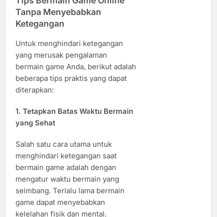
Tips Bermain Game Online
Tanpa Menyebabkan
Ketegangan
Untuk menghindari ketegangan
yang merusak pengalaman
bermain game Anda, berikut adalah
beberapa tips praktis yang dapat
diterapkan:
1.
Tetapkan Batas Waktu Bermain
yang Sehat
Salah satu cara utama untuk
menghindari ketegangan saat
bermain game adalah dengan
mengatur waktu bermain yang
seimbang. Terlalu lama bermain
game dapat menyebabkan
kelelahan fisik dan mental.