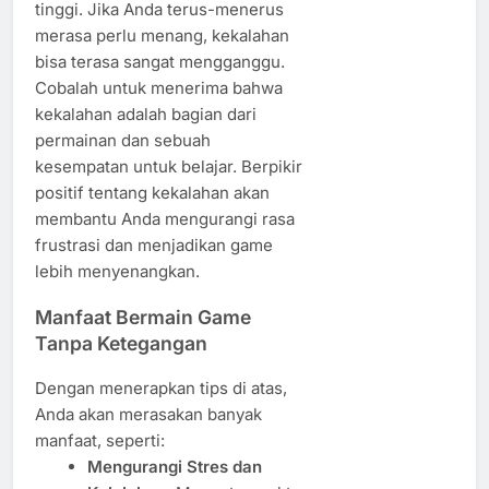
tinggi. Jika Anda terus-menerus
merasa perlu menang, kekalahan
bisa terasa sangat mengganggu.
Cobalah untuk menerima bahwa
kekalahan adalah bagian dari
permainan dan sebuah
kesempatan untuk belajar. Berpikir
positif tentang kekalahan akan
membantu Anda mengurangi rasa
frustrasi dan menjadikan game
lebih menyenangkan.
Manfaat Bermain Game
Tanpa Ketegangan
Dengan menerapkan tips di atas,
Anda akan merasakan banyak
manfaat, seperti:
Mengurangi Stres dan