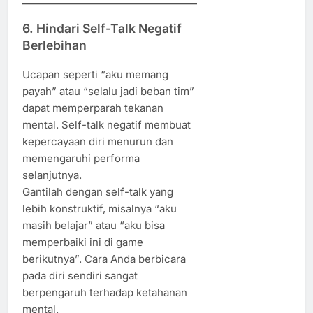
6. Hindari Self-Talk Negatif
Berlebihan
Ucapan seperti “aku memang
payah” atau “selalu jadi beban tim”
dapat memperparah tekanan
mental. Self-talk negatif membuat
kepercayaan diri menurun dan
memengaruhi performa
selanjutnya.
Gantilah dengan self-talk yang
lebih konstruktif, misalnya “aku
masih belajar” atau “aku bisa
memperbaiki ini di game
berikutnya”. Cara Anda berbicara
pada diri sendiri sangat
berpengaruh terhadap ketahanan
mental.