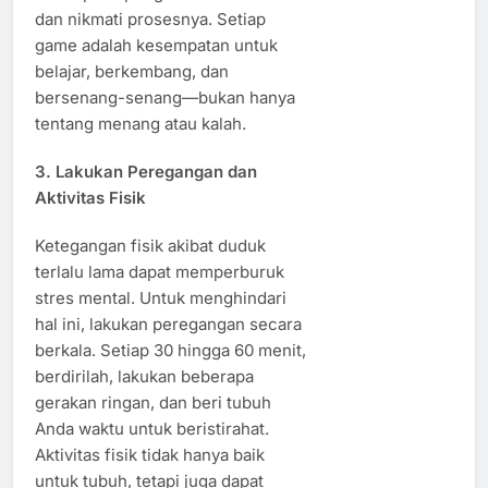
dan nikmati prosesnya. Setiap
game adalah kesempatan untuk
belajar, berkembang, dan
bersenang-senang—bukan hanya
tentang menang atau kalah.
3.
Lakukan Peregangan dan
Aktivitas Fisik
Ketegangan fisik akibat duduk
terlalu lama dapat memperburuk
stres mental. Untuk menghindari
hal ini, lakukan peregangan secara
berkala. Setiap 30 hingga 60 menit,
berdirilah, lakukan beberapa
gerakan ringan, dan beri tubuh
Anda waktu untuk beristirahat.
Aktivitas fisik tidak hanya baik
untuk tubuh, tetapi juga dapat