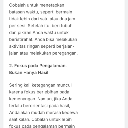
Cobalah untuk menetapkan
batasan waktu, seperti bermain
tidak lebih dari satu atau dua jam
per sesi. Setelah itu, beri tubuh
dan pikiran Anda waktu untuk
beristirahat. Anda bisa melakukan
aktivitas ringan seperti berjalan-
jalan atau melakukan peregangan.
2.
Fokus pada Pengalaman,
Bukan Hanya Hasil
Sering kali ketegangan muncul
karena fokus berlebihan pada
kemenangan. Namun, jika Anda
terlalu berorientasi pada hasil,
Anda akan mudah merasa kecewa
saat kalah. Cobalah untuk lebih
fokus pada pengalaman bermain