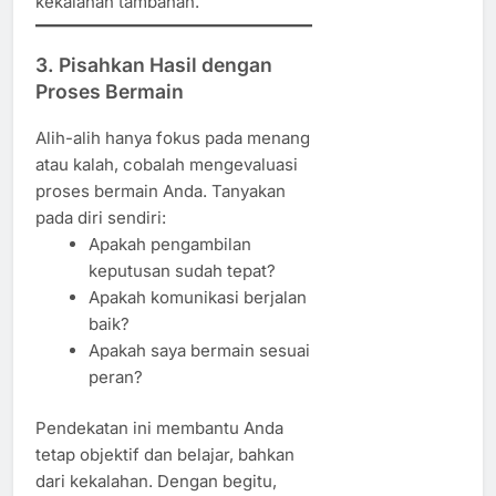
kekalahan tambahan.
3. Pisahkan Hasil dengan
Proses Bermain
Alih-alih hanya fokus pada menang
atau kalah, cobalah mengevaluasi
proses bermain Anda. Tanyakan
pada diri sendiri:
Apakah pengambilan
keputusan sudah tepat?
Apakah komunikasi berjalan
baik?
Apakah saya bermain sesuai
peran?
Pendekatan ini membantu Anda
tetap objektif dan belajar, bahkan
dari kekalahan. Dengan begitu,