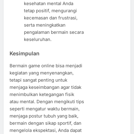
kesehatan mental Anda
tetap positif, mengurangi
kecemasan dan frustrasi,
serta meningkatkan
pengalaman bermain secara
keseluruhan.
Kesimpulan
Bermain game online bisa menjadi
kegiatan yang menyenangkan,
tetapi sangat penting untuk
menjaga keseimbangan agar tidak
menimbulkan ketegangan fisik
atau mental. Dengan mengikuti tips
seperti mengatur waktu bermain,
menjaga postur tubuh yang baik,
bermain dengan sikap sportif, dan
mengelola ekspektasi, Anda dapat