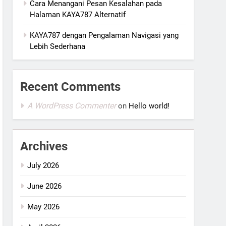
Cara Menangani Pesan Kesalahan pada
Halaman KAYA787 Alternatif
KAYA787 dengan Pengalaman Navigasi yang
Lebih Sederhana
Recent Comments
A WordPress Commenter
on
Hello world!
Archives
July 2026
June 2026
May 2026