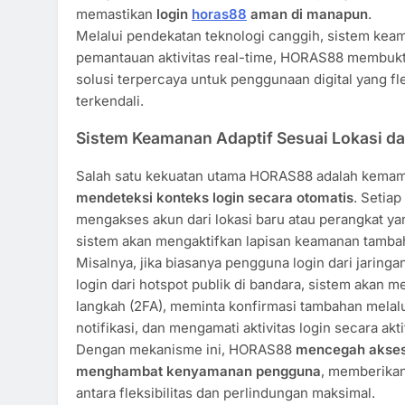
memastikan
login
horas88
aman di manapun
.
Melalui pendekatan teknologi canggih, sistem keam
pemantauan aktivitas real-time, HORAS88 membukti
solusi terpercaya untuk penggunaan digital yang fl
terkendali.
Sistem Keamanan Adaptif Sesuai Lokasi d
Salah satu kekuatan utama HORAS88 adalah kema
mendeteksi konteks login secara otomatis
. Setiap
mengakses akun dari lokasi baru atau perangkat ya
sistem akan mengaktifkan lapisan keamanan tamba
Misalnya, jika biasanya pengguna login dari jaringan
login dari hotspot publik di bandara, sistem akan m
langkah (2FA), meminta konfirmasi tambahan melalu
notifikasi, dan mengamati aktivitas login secara akti
Dengan mekanisme ini, HORAS88
mencegah akses 
menghambat kenyamanan pengguna
, memberika
antara fleksibilitas dan perlindungan maksimal.