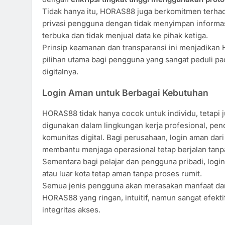
Tidak hanya itu, HORAS88 juga berkomitmen terha
privasi pengguna dengan tidak menyimpan informas
terbuka dan tidak menjual data ke pihak ketiga.
Prinsip keamanan dan transparansi ini menjadika
pilihan utama bagi pengguna yang sangat peduli pa
digitalnya.
Login Aman untuk Berbagai Kebutuhan
HORAS88 tidak hanya cocok untuk individu, tetapi j
digunakan dalam lingkungan kerja profesional, pen
komunitas digital. Bagi perusahaan, login aman dari
membantu menjaga operasional tetap berjalan tan
Sementara bagi pelajar dan pengguna pribadi, login
atau luar kota tetap aman tanpa proses rumit.
Semua jenis pengguna akan merasakan manfaat da
HORAS88 yang ringan, intuitif, namun sangat efekt
integritas akses.