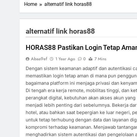
Home
alternatif link horas88
alternatif link horas88
HORAS88 Pastikan Login Tetap Ama
Abaa9ef
1 Year Ago
0
7 Mins
Dengan sistem keamanan adaptif dan autentikasi 
memastikan login tetap aman di mana pun penggu
bagaimana platform ini menjaga privasi dan kenyama
Di tengah era kerja remote, mobilitas tinggi, dan 
perangkat digital, kebutuhan akan akses akun yan
menjadi lebih penting dari sebelumnya. Bekerja dari
hotel, atau bahkan saat bepergian ke luar negeri, p
untuk tetap terhubung dengan data dan layanan dig
kompromi terhadap keamanan. Menjawab tantangan
menghadirkan sistem autentikasi dan pengelolaan 