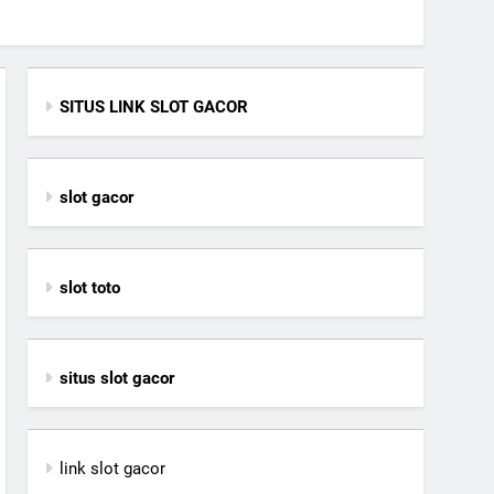
SITUS LINK SLOT GACOR
slot gacor
slot toto
situs slot gacor
link slot gacor