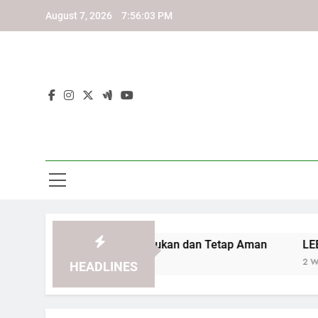
Skip
August 7, 2026
7:56:04 PM
to
content
MC 
Ikuti Beri
 agar Mudah Ditemukan dan Tetap Aman
LEBAH4D Link 
2 Weeks Ago
HEADLINES