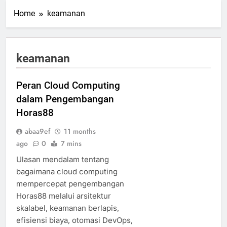
Home
keamanan
keamanan
Peran Cloud Computing
dalam Pengembangan
Horas88
abaa9ef
11 months
ago
0
7 mins
Ulasan mendalam tentang
bagaimana cloud computing
mempercepat pengembangan
Horas88 melalui arsitektur
skalabel, keamanan berlapis,
efisiensi biaya, otomasi DevOps,