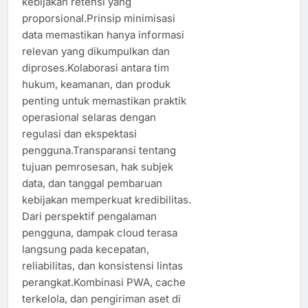
kebijakan retensi yang
proporsional.Prinsip minimisasi
data memastikan hanya informasi
relevan yang dikumpulkan dan
diproses.Kolaborasi antara tim
hukum, keamanan, dan produk
penting untuk memastikan praktik
operasional selaras dengan
regulasi dan ekspektasi
pengguna.Transparansi tentang
tujuan pemrosesan, hak subjek
data, dan tanggal pembaruan
kebijakan memperkuat kredibilitas.
Dari perspektif pengalaman
pengguna, dampak cloud terasa
langsung pada kecepatan,
reliabilitas, dan konsistensi lintas
perangkat.Kombinasi PWA, cache
terkelola, dan pengiriman aset di