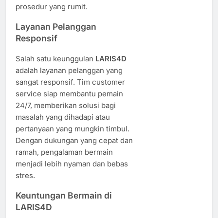
prosedur yang rumit.
Layanan Pelanggan
Responsif
Salah satu keunggulan
LARIS4D
adalah layanan pelanggan yang
sangat responsif. Tim customer
service siap membantu pemain
24/7, memberikan solusi bagi
masalah yang dihadapi atau
pertanyaan yang mungkin timbul.
Dengan dukungan yang cepat dan
ramah, pengalaman bermain
menjadi lebih nyaman dan bebas
stres.
Keuntungan Bermain di
LARIS4D