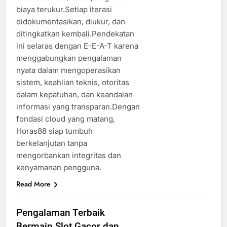
biaya terukur.Setiap iterasi
didokumentasikan, diukur, dan
ditingkatkan kembali.Pendekatan
ini selaras dengan E-E-A-T karena
menggabungkan pengalaman
nyata dalam mengoperasikan
sistem, keahlian teknis, otoritas
dalam kepatuhan, dan keandalan
informasi yang transparan.Dengan
fondasi cloud yang matang,
Horas88 siap tumbuh
berkelanjutan tanpa
mengorbankan integritas dan
kenyamanan pengguna.
Read More
Pengalaman Terbaik
Bermain Slot Gacor dan