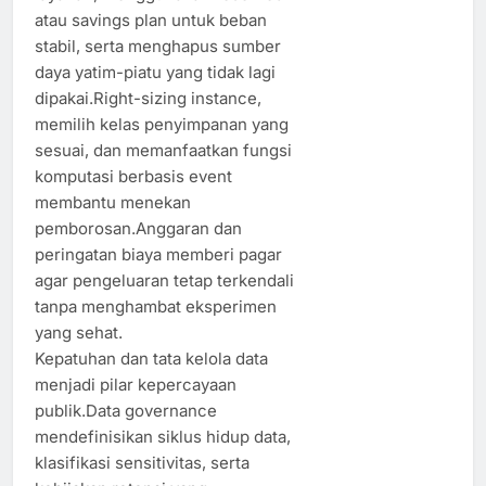
atau savings plan untuk beban
stabil, serta menghapus sumber
daya yatim-piatu yang tidak lagi
dipakai.Right-sizing instance,
memilih kelas penyimpanan yang
sesuai, dan memanfaatkan fungsi
komputasi berbasis event
membantu menekan
pemborosan.Anggaran dan
peringatan biaya memberi pagar
agar pengeluaran tetap terkendali
tanpa menghambat eksperimen
yang sehat.
Kepatuhan dan tata kelola data
menjadi pilar kepercayaan
publik.Data governance
mendefinisikan siklus hidup data,
klasifikasi sensitivitas, serta