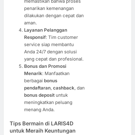
memastikan bahwa proses
penarikan kemenangan
dilakukan dengan cepat dan
aman.
Layanan Pelanggan
Responsif
: Tim customer
service siap membantu
Anda 24/7 dengan solusi
yang cepat dan profesional.
Bonus dan Promosi
Menarik
: Manfaatkan
berbagai
bonus
pendaftaran
,
cashback
, dan
bonus deposit
untuk
meningkatkan peluang
menang Anda.
Tips Bermain di LARIS4D
untuk Meraih Keuntungan