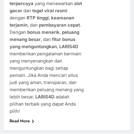
terpercaya
yang menawarkan
slot
gacor
dan
togel viral resmi
dengan
RTP tinggi
,
keamanan
terjamin
, dan
pembayaran cepat
.
Dengan
bonus menarik
,
peluang
menang besar
, dan
fitur bonus
yang menguntungkan
,
LARIS4D
memberikan pengalaman bermain
yang menyenangkan dan
menguntungkan bagi setiap
pemain. Jika Anda mencari situs
judi yang aman, transparan, dan
memberikan peluang menang yang
lebih besar,
LARIS4D
adalah
pilihan terbaik yang dapat Anda
pilih!
Read More