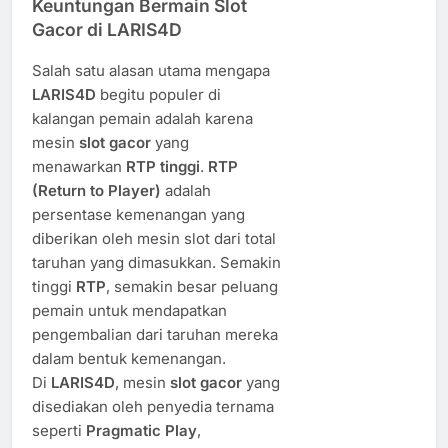
Keuntungan Bermain Slot
Gacor di LARIS4D
Salah satu alasan utama mengapa
LARIS4D
begitu populer di
kalangan pemain adalah karena
mesin
slot gacor
yang
menawarkan
RTP tinggi
.
RTP
(Return to Player)
adalah
persentase kemenangan yang
diberikan oleh mesin slot dari total
taruhan yang dimasukkan. Semakin
tinggi
RTP
, semakin besar peluang
pemain untuk mendapatkan
pengembalian dari taruhan mereka
dalam bentuk kemenangan.
Di
LARIS4D
, mesin
slot gacor
yang
disediakan oleh penyedia ternama
seperti
Pragmatic Play
,