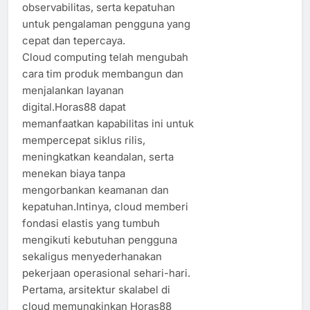
observabilitas, serta kepatuhan
untuk pengalaman pengguna yang
cepat dan tepercaya.
Cloud computing telah mengubah
cara tim produk membangun dan
menjalankan layanan
digital.Horas88 dapat
memanfaatkan kapabilitas ini untuk
mempercepat siklus rilis,
meningkatkan keandalan, serta
menekan biaya tanpa
mengorbankan keamanan dan
kepatuhan.Intinya, cloud memberi
fondasi elastis yang tumbuh
mengikuti kebutuhan pengguna
sekaligus menyederhanakan
pekerjaan operasional sehari-hari.
Pertama, arsitektur skalabel di
cloud memungkinkan Horas88