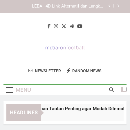
Skip
KAYA787 Alternatif dengan Dukungan Akses
to
untuk Pengguna Mobile
content
Cara Menangani Pesan Kesalahan pada Halaman
KAYA787 Alternatif
Panduan Menyimpan Tautan Penting agar Mudah
Ditemukan dan Tetap Aman
LEBAH4D Link Alternatif dan Langkah
Mengoptimalkan Kinerja Browser
KAYA787 Alternatif dengan Dukungan Akses
untuk Pengguna Mobile
MC Baron
Ikuti Berita Dan Ulasan Terbaru Seputar
Cara Menangani Pesan Kesalahan pada Halaman
NEWSLETTER
RANDOM NEWS
Football
KAYA787 Alternatif
Dunia Sepak Bola Di MC Baron Football.
MENU
nduan Menyimpan Tautan Penting agar Mudah Ditemukan da
HEADLINES
Weeks Ago