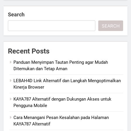
Search
SEARCH
Recent Posts
Panduan Menyimpan Tautan Penting agar Mudah
Ditemukan dan Tetap Aman
LEBAH4D Link Alternatif dan Langkah Mengoptimalkan
Kinerja Browser
KAYA787 Alternatif dengan Dukungan Akses untuk
Pengguna Mobile
Cara Menangani Pesan Kesalahan pada Halaman
KAYA787 Alternatif