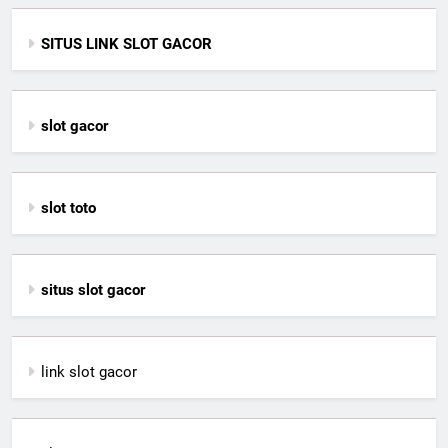
SITUS LINK SLOT GACOR
slot gacor
slot toto
situs slot gacor
link slot gacor