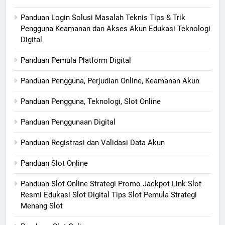
Panduan Login Solusi Masalah Teknis Tips & Trik
Pengguna Keamanan dan Akses Akun Edukasi Teknologi
Digital
Panduan Pemula Platform Digital
Panduan Pengguna, Perjudian Online, Keamanan Akun
Panduan Pengguna, Teknologi, Slot Online
Panduan Penggunaan Digital
Panduan Registrasi dan Validasi Data Akun
Panduan Slot Online
Panduan Slot Online Strategi Promo Jackpot Link Slot
Resmi Edukasi Slot Digital Tips Slot Pemula Strategi
Menang Slot