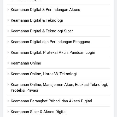
Keamanan Digital & Perlindungan Akses
Keamanan Digital & Teknologi
Keamanan Digital & Teknologi Siber
Keamanan Digital dan Perlindungan Pengguna
Keamanan Digital, Proteksi Akun, Panduan Login
Keamanan Online
Keamanan Online, Horas88, Teknologi
Keamanan Online, Manajemen Akun, Edukasi Teknologi,
Proteksi Privasi
Keamanan Perangkat Pribadi dan Akses Digital
Keamanan Siber & Akses Digital