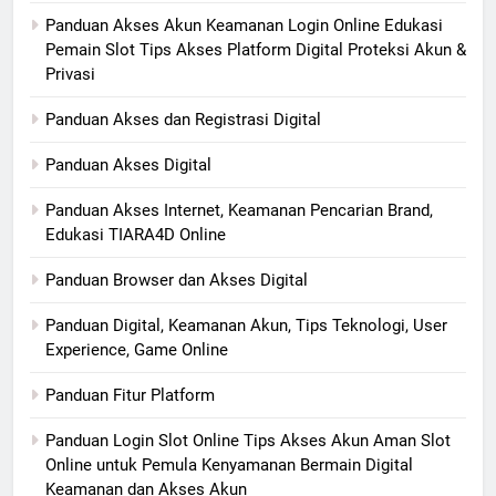
Panduan Akses Akun Keamanan Login Online Edukasi
Pemain Slot Tips Akses Platform Digital Proteksi Akun &
Privasi
Panduan Akses dan Registrasi Digital
Panduan Akses Digital
Panduan Akses Internet, Keamanan Pencarian Brand,
Edukasi TIARA4D Online
Panduan Browser dan Akses Digital
Panduan Digital, Keamanan Akun, Tips Teknologi, User
Experience, Game Online
Panduan Fitur Platform
Panduan Login Slot Online Tips Akses Akun Aman Slot
Online untuk Pemula Kenyamanan Bermain Digital
Keamanan dan Akses Akun