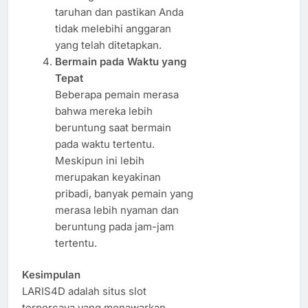
taruhan dan pastikan Anda
tidak melebihi anggaran
yang telah ditetapkan.
Bermain pada Waktu yang
Tepat
Beberapa pemain merasa
bahwa mereka lebih
beruntung saat bermain
pada waktu tertentu.
Meskipun ini lebih
merupakan keyakinan
pribadi, banyak pemain yang
merasa lebih nyaman dan
beruntung pada jam-jam
tertentu.
Kesimpulan
LARIS4D adalah situs slot
terpercaya yang menawarkan