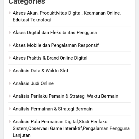
Categories
Akses Akun, Produktivitas Digital, Keamanan Online,
Edukasi Teknologi
Akses Digital dan Fleksibilitas Pengguna
Akses Mobile dan Pengalaman Responsif
Akses Praktis & Brand Online Digital
Analisis Data & Waktu Slot
Analisis Judi Online
Analisis Perilaku Pemain & Strategi Waktu Bermain
Analisis Permainan & Strategi Bermain
Analisis Pola Permainan Digital,Studi Perilaku
Sistem,Observasi Game Interaktif,Pengalaman Pengguna
Lanjutan