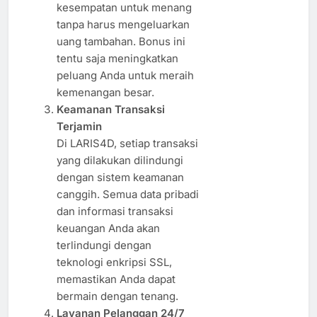
kesempatan untuk menang
tanpa harus mengeluarkan
uang tambahan. Bonus ini
tentu saja meningkatkan
peluang Anda untuk meraih
kemenangan besar.
Keamanan Transaksi
Terjamin
Di LARIS4D, setiap transaksi
yang dilakukan dilindungi
dengan sistem keamanan
canggih. Semua data pribadi
dan informasi transaksi
keuangan Anda akan
terlindungi dengan
teknologi enkripsi SSL,
memastikan Anda dapat
bermain dengan tenang.
Layanan Pelanggan 24/7