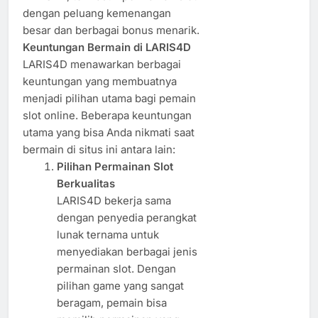
dengan peluang kemenangan
besar dan berbagai bonus menarik.
Keuntungan Bermain di LARIS4D
LARIS4D menawarkan berbagai
keuntungan yang membuatnya
menjadi pilihan utama bagi pemain
slot online. Beberapa keuntungan
utama yang bisa Anda nikmati saat
bermain di situs ini antara lain:
Pilihan Permainan Slot
Berkualitas
LARIS4D bekerja sama
dengan penyedia perangkat
lunak ternama untuk
menyediakan berbagai jenis
permainan slot. Dengan
pilihan game yang sangat
beragam, pemain bisa