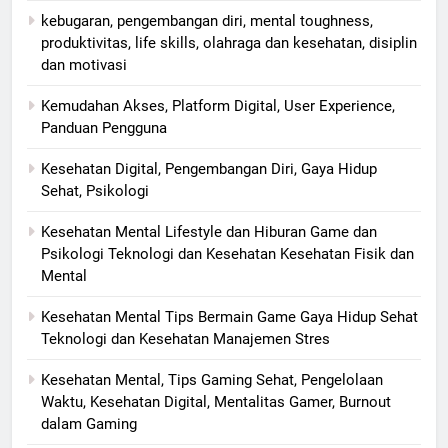
kebugaran, pengembangan diri, mental toughness,
produktivitas, life skills, olahraga dan kesehatan, disiplin
dan motivasi
Kemudahan Akses, Platform Digital, User Experience,
Panduan Pengguna
Kesehatan Digital, Pengembangan Diri, Gaya Hidup
Sehat, Psikologi
Kesehatan Mental Lifestyle dan Hiburan Game dan
Psikologi Teknologi dan Kesehatan Kesehatan Fisik dan
Mental
Kesehatan Mental Tips Bermain Game Gaya Hidup Sehat
Teknologi dan Kesehatan Manajemen Stres
Kesehatan Mental, Tips Gaming Sehat, Pengelolaan
Waktu, Kesehatan Digital, Mentalitas Gamer, Burnout
dalam Gaming