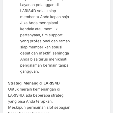
Layanan pelanggan di
LARIS4D selalu siap
membantu Anda kapan saja.
Jika Anda mengalami
kendala atau memiliki
pertanyaan, tim support
yang profesional dan ramah
siap memberikan solusi
cepat dan efektif, sehingga
Anda bisa terus menikmati
pengalaman bermain tanpa
gangguan.
Strategi Menang di LARIS4D
Untuk meraih kemenangan di
LARIS4D, ada beberapa strategi
yang bisa Anda terapkan.
Meskipun permainan slot sebagian