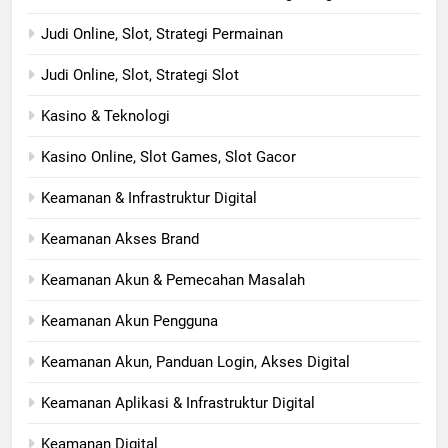
Judi Online, Slot, Strategi Permainan
Judi Online, Slot, Strategi Slot
Kasino & Teknologi
Kasino Online, Slot Games, Slot Gacor
Keamanan & Infrastruktur Digital
Keamanan Akses Brand
Keamanan Akun & Pemecahan Masalah
Keamanan Akun Pengguna
Keamanan Akun, Panduan Login, Akses Digital
Keamanan Aplikasi & Infrastruktur Digital
Keamanan Digital