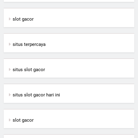
slot gacor
situs terpercaya
situs slot gacor
situs slot gacor hari ini
slot gacor