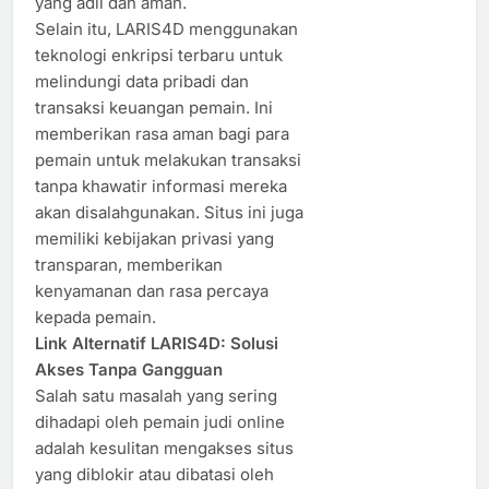
yang adil dan aman.
Selain itu, LARIS4D menggunakan
teknologi enkripsi terbaru untuk
melindungi data pribadi dan
transaksi keuangan pemain. Ini
memberikan rasa aman bagi para
pemain untuk melakukan transaksi
tanpa khawatir informasi mereka
akan disalahgunakan. Situs ini juga
memiliki kebijakan privasi yang
transparan, memberikan
kenyamanan dan rasa percaya
kepada pemain.
Link Alternatif LARIS4D: Solusi
Akses Tanpa Gangguan
Salah satu masalah yang sering
dihadapi oleh pemain judi online
adalah kesulitan mengakses situs
yang diblokir atau dibatasi oleh