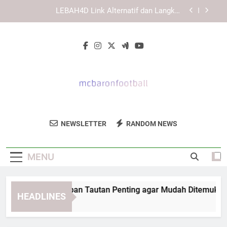
Skip
KAYA787 Alternatif dengan Dukungan Akses
to
untuk Pengguna Mobile
content
Cara Menangani Pesan Kesalahan pada Halaman
KAYA787 Alternatif
Panduan Menyimpan Tautan Penting agar Mudah
Ditemukan dan Tetap Aman
LEBAH4D Link Alternatif dan Langkah
Mengoptimalkan Kinerja Browser
KAYA787 Alternatif dengan Dukungan Akses
untuk Pengguna Mobile
MC Baron
Ikuti Berita Dan Ulasan Terbaru Seputar
Cara Menangani Pesan Kesalahan pada Halaman
NEWSLETTER
RANDOM NEWS
Football
KAYA787 Alternatif
Dunia Sepak Bola Di MC Baron Football.
MENU
nduan Menyimpan Tautan Penting agar Mudah Ditemukan da
HEADLINES
eeks Ago