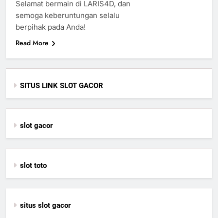
Selamat bermain di LARIS4D, dan
semoga keberuntungan selalu
berpihak pada Anda!
Read More
SITUS LINK SLOT GACOR
slot gacor
slot toto
situs slot gacor