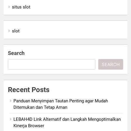
situs slot
slot
Search
SEARCH
Recent Posts
Panduan Menyimpan Tautan Penting agar Mudah
Ditemukan dan Tetap Aman
LEBAH4D Link Alternatif dan Langkah Mengoptimalkan
Kinerja Browser