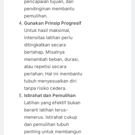
pencapaian tujuan, dan
pendinginan membantu
pemulihan.
Gunakan Prinsip Progresif
Untuk hasil maksimal,
intensitas latihan perlu
ditingkatkan secara
bertahap. Misalnya
menambah beban, durasi,
atau repetisi secara
perlahan. Hal ini membantu
tubuh menyesuaikan diri
tanpa risiko cedera.
Istirahat dan Pemulihan
Latihan yang efektif bukan
berarti latihan terus-
menerus. Istirahat cukup
dan pemulihan tubuh
penting untuk membangun