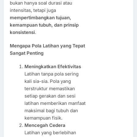
bukan hanya soal durasi atau
intensitas, tetapi juga
mempertimbangkan tujuan,
kemampuan tubuh, dan prinsip
konsistensi
.
Mengapa Pola Latihan yang Tepat
Sangat Penting
Meningkatkan Efektivitas
Latihan tanpa pola sering
kali sia-sia. Pola yang
terstruktur memastikan
setiap gerakan dan sesi
latihan memberikan manfaat
maksimal bagi tubuh dan
kemampuan fisik.
Mencegah Cedera
Latihan yang berlebihan