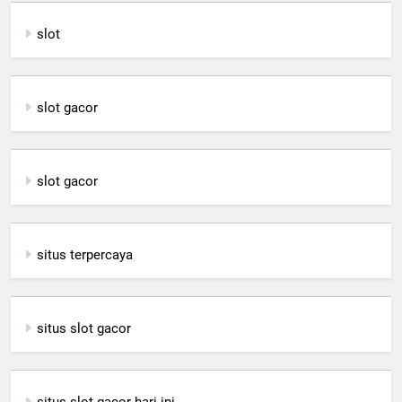
slot
slot gacor
slot gacor
situs terpercaya
situs slot gacor
situs slot gacor hari ini