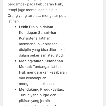
berdampak pada kebugaran fisik,
tetapi juga mental dan disiplin.
Orang yang terbiasa mengatur pola
latihan:
Lebih Disiplin dalam
Kehidupan Sehari-hari:
Konsistensi latihan
membangun kebiasaan
disiplin yang bisa diterapkan
dalam pekerjaan atau studi.
Meningkatkan Ketahanan
Mental:
Tantangan latihan
fisik mengajarkan kesabaran
dan kemampuan
menghadapi tekanan.
Mendukung Produktivitas:
Tubuh yang bugar dan
pikiran yang jernih