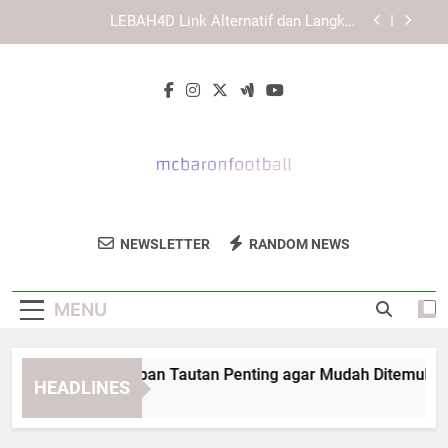
Skip
KAYA787 Alternatif dengan Dukungan Akses
to
untuk Pengguna Mobile
content
Cara Menangani Pesan Kesalahan pada Halaman
KAYA787 Alternatif
Panduan Menyimpan Tautan Penting agar Mudah
Ditemukan dan Tetap Aman
LEBAH4D Link Alternatif dan Langkah
Mengoptimalkan Kinerja Browser
KAYA787 Alternatif dengan Dukungan Akses
untuk Pengguna Mobile
MC Baron
Ikuti Berita Dan Ulasan Terbaru Seputar
Cara Menangani Pesan Kesalahan pada Halaman
NEWSLETTER
RANDOM NEWS
Football
KAYA787 Alternatif
Dunia Sepak Bola Di MC Baron Football.
MENU
nduan Menyimpan Tautan Penting agar Mudah Ditemukan da
HEADLINES
Weeks Ago