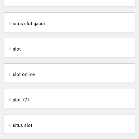
situs slot gacor
slot
slot online
slot 777
situs slot