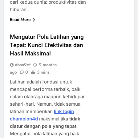
dari kedua dunia: produktivitas dan
hiburan.
Read More
Mengatur Pola Latihan yang
Tepat: Kunci Efektivitas dan
Hasil Maksimal
abaa9ef
9 months
ago
0
5 mins
Latihan adalah fondasi untuk
mencapai performa terbaik, baik
dalam olahraga maupun kehidupan
sehari-hari. Namun, tidak semua
latihan memberikan
link login
champion4d
maksimal jika
tidak
diatur dengan pola yang tepat
.
Mengatur pola latihan yang baik