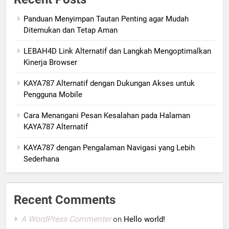
Panduan Menyimpan Tautan Penting agar Mudah
Ditemukan dan Tetap Aman
LEBAH4D Link Alternatif dan Langkah Mengoptimalkan
Kinerja Browser
KAYA787 Alternatif dengan Dukungan Akses untuk
Pengguna Mobile
Cara Menangani Pesan Kesalahan pada Halaman
KAYA787 Alternatif
KAYA787 dengan Pengalaman Navigasi yang Lebih
Sederhana
Recent Comments
A WordPress Commenter
on
Hello world!