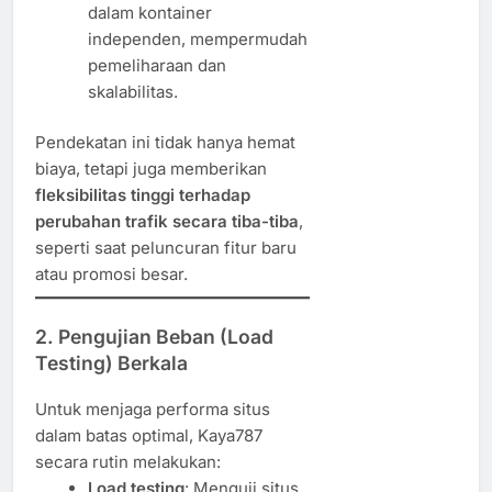
dalam kontainer
independen, mempermudah
pemeliharaan dan
skalabilitas.
Pendekatan ini tidak hanya hemat
biaya, tetapi juga memberikan
fleksibilitas tinggi terhadap
perubahan trafik secara tiba-tiba
,
seperti saat peluncuran fitur baru
atau promosi besar.
2. Pengujian Beban (Load
Testing) Berkala
Untuk menjaga performa situs
dalam batas optimal, Kaya787
secara rutin melakukan:
Load testing
: Menguji situs