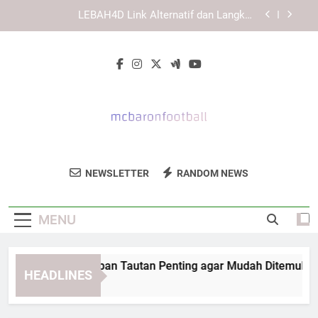
Skip
KAYA787 Alternatif dengan Dukungan Akses
to
untuk Pengguna Mobile
content
Cara Menangani Pesan Kesalahan pada Halaman
KAYA787 Alternatif
Panduan Menyimpan Tautan Penting agar Mudah
Ditemukan dan Tetap Aman
LEBAH4D Link Alternatif dan Langkah
Mengoptimalkan Kinerja Browser
KAYA787 Alternatif dengan Dukungan Akses
untuk Pengguna Mobile
MC Baron
Ikuti Berita Dan Ulasan Terbaru Seputar
Cara Menangani Pesan Kesalahan pada Halaman
NEWSLETTER
RANDOM NEWS
Football
KAYA787 Alternatif
Dunia Sepak Bola Di MC Baron Football.
MENU
nduan Menyimpan Tautan Penting agar Mudah Ditemukan da
HEADLINES
Weeks Ago