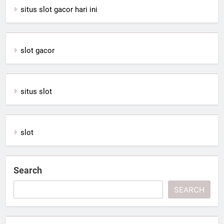
situs slot gacor hari ini
slot gacor
situs slot
slot
Search
SEARCH