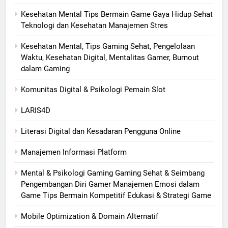
Kesehatan Mental Tips Bermain Game Gaya Hidup Sehat
Teknologi dan Kesehatan Manajemen Stres
Kesehatan Mental, Tips Gaming Sehat, Pengelolaan
Waktu, Kesehatan Digital, Mentalitas Gamer, Burnout
dalam Gaming
Komunitas Digital & Psikologi Pemain Slot
LARIS4D
Literasi Digital dan Kesadaran Pengguna Online
Manajemen Informasi Platform
Mental & Psikologi Gaming Gaming Sehat & Seimbang
Pengembangan Diri Gamer Manajemen Emosi dalam
Game Tips Bermain Kompetitif Edukasi & Strategi Game
Mobile Optimization & Domain Alternatif