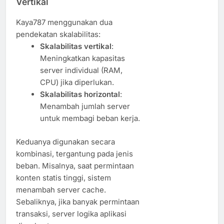
Vertikal
Kaya787 menggunakan dua
pendekatan skalabilitas:
Skalabilitas vertikal
:
Meningkatkan kapasitas
server individual (RAM,
CPU) jika diperlukan.
Skalabilitas horizontal
:
Menambah jumlah server
untuk membagi beban kerja.
Keduanya digunakan secara
kombinasi, tergantung pada jenis
beban. Misalnya, saat permintaan
konten statis tinggi, sistem
menambah server cache.
Sebaliknya, jika banyak permintaan
transaksi, server logika aplikasi