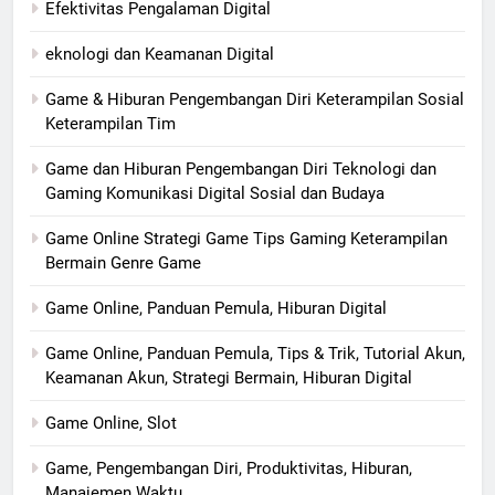
Efektivitas Pengalaman Digital
eknologi dan Keamanan Digital
Game & Hiburan Pengembangan Diri Keterampilan Sosial
Keterampilan Tim
Game dan Hiburan Pengembangan Diri Teknologi dan
Gaming Komunikasi Digital Sosial dan Budaya
Game Online Strategi Game Tips Gaming Keterampilan
Bermain Genre Game
Game Online, Panduan Pemula, Hiburan Digital
Game Online, Panduan Pemula, Tips & Trik, Tutorial Akun,
Keamanan Akun, Strategi Bermain, Hiburan Digital
Game Online, Slot
Game, Pengembangan Diri, Produktivitas, Hiburan,
Manajemen Waktu