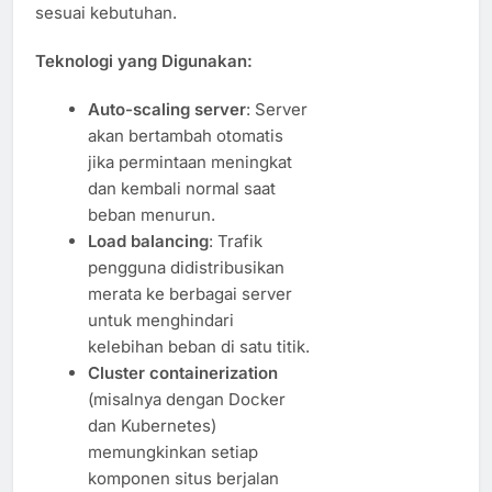
sesuai kebutuhan.
Teknologi yang Digunakan:
Auto-scaling server
: Server
akan bertambah otomatis
jika permintaan meningkat
dan kembali normal saat
beban menurun.
Load balancing
: Trafik
pengguna didistribusikan
merata ke berbagai server
untuk menghindari
kelebihan beban di satu titik.
Cluster containerization
(misalnya dengan Docker
dan Kubernetes)
memungkinkan setiap
komponen situs berjalan