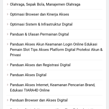
Olahraga, Sepak Bola, Manajemen Olahraga
Optimasi Browser dan Kinerja Akses
Optimasi Sistem & Infrastruktur Digital
Panduan & Ulasan Permainan Digital
Panduan Akses Akun Keamanan Login Online Edukasi
Pemain Slot Tips Akses Platform Digital Proteksi Akun &
Privasi
Panduan Akses dan Registrasi Digital
Panduan Akses Digital
Panduan Akses Internet, Keamanan Pencarian Brand,
Edukasi TIARA4D Online
Panduan Browser dan Akses Digital