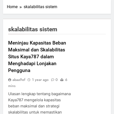
Home
skalabilitas sistem
skalabilitas sistem
Meninjau Kapasitas Beban
Maksimal dan Skalabilitas
Situs Kaya787 dalam
Menghadapi Lonjakan
Pengguna
abaa9ef
1 year ago
0
6
mins
Ulasan lengkap tentang bagaimana
Kaya787 mengelola kapasitas
beban maksimal dan strategi
skalabilitas untuk memastikan