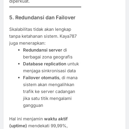
diperkuat.
5. Redundansi dan Failover
Skalabilitas tidak akan lengkap
tanpa ketahanan sistem. Kaya787
juga menerapkan:
Redundansi server
di
berbagai zona geografis
Database replication
untuk
menjaga sinkronisasi data
Failover otomatis
, di mana
sistem akan mengalihkan
trafik ke server cadangan
jika satu titik mengalami
gangguan
Hal ini menjamin
waktu aktif
(uptime)
mendekati 99,99%,