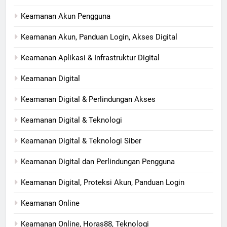
Keamanan Akun Pengguna
Keamanan Akun, Panduan Login, Akses Digital
Keamanan Aplikasi & Infrastruktur Digital
Keamanan Digital
Keamanan Digital & Perlindungan Akses
Keamanan Digital & Teknologi
Keamanan Digital & Teknologi Siber
Keamanan Digital dan Perlindungan Pengguna
Keamanan Digital, Proteksi Akun, Panduan Login
Keamanan Online
Keamanan Online, Horas88, Teknologi