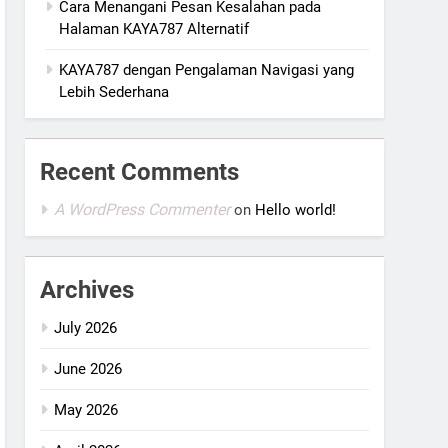
Cara Menangani Pesan Kesalahan pada
Halaman KAYA787 Alternatif
KAYA787 dengan Pengalaman Navigasi yang
Lebih Sederhana
Recent Comments
A WordPress Commenter
on
Hello world!
Archives
July 2026
June 2026
May 2026