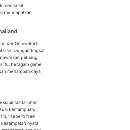
k menikmati
nsi mendapatkan
hailand
umber Generator)
taran. Dengan tingkat
enawarkan peluang
in itu, beragam game
impah menambah daya
ksibilitas taruhan
suai kemampuan,
itur seperti free
an kesempatan nyata