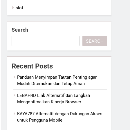
slot
Search
SEARCH
Recent Posts
Panduan Menyimpan Tautan Penting agar
Mudah Ditemukan dan Tetap Aman
LEBAH4D Link Alternatif dan Langkah
Mengoptimalkan Kinerja Browser
KAYA787 Alternatif dengan Dukungan Akses
untuk Pengguna Mobile