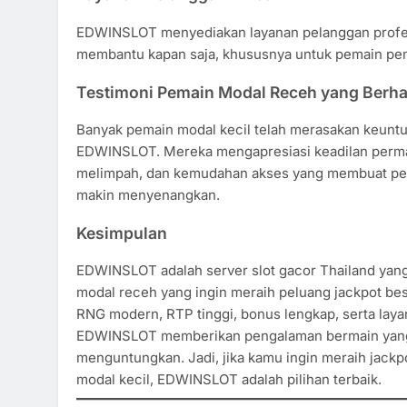
EDWINSLOT menyediakan layanan pelanggan profes
membantu kapan saja, khususnya untuk pemain pem
Testimoni Pemain Modal Receh yang Berha
Banyak pemain modal kecil telah merasakan keuntu
EDWINSLOT. Mereka mengapresiasi keadilan perm
melimpah, dan kemudahan akses yang membuat p
makin menyenangkan.
Kesimpulan
EDWINSLOT adalah server slot gacor Thailand yang
modal receh yang ingin meraih peluang jackpot bes
RNG modern, RTP tinggi, bonus lengkap, serta laya
EDWINSLOT memberikan pengalaman bermain yang
menguntungkan. Jadi, jika kamu ingin meraih jack
modal kecil, EDWINSLOT adalah pilihan terbaik.