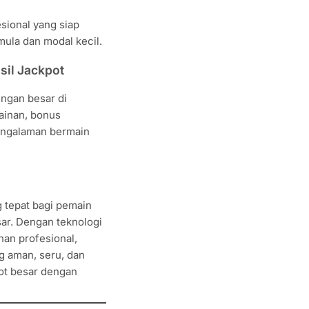
ional yang siap
ula dan modal kecil.
sil Jackpot
ngan besar di
ainan, bonus
engalaman bermain
 tepat bagi pemain
ar. Dengan teknologi
nan profesional,
 aman, seru, dan
pot besar dengan