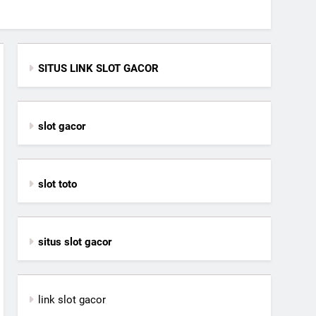
SITUS LINK SLOT GACOR
slot gacor
slot toto
situs slot gacor
link slot gacor