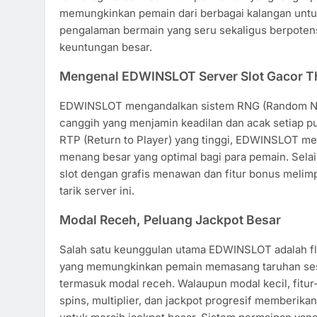
memungkinkan pemain dari berbagai kalangan untu
pengalaman bermain yang seru sekaligus berpote
keuntungan besar.
Mengenal EDWINSLOT Server Slot Gacor T
EDWINSLOT mengandalkan sistem RNG (Random N
canggih yang menjamin keadilan dan acak setiap pu
RTP (Return to Player) yang tinggi, EDWINSLOT m
menang besar yang optimal bagi para pemain. Sela
slot dengan grafis menawan dan fitur bonus mel
tarik server ini.
Modal Receh, Peluang Jackpot Besar
Salah satu keunggulan utama EDWINSLOT adalah fle
yang memungkinkan pemain memasang taruhan se
termasuk modal receh. Walaupun modal kecil, fitur-f
spins, multiplier, dan jackpot progresif memberik