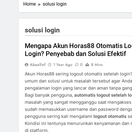
Home
solusi login
solusi login
Mengapa Akun Horas88 Otomatis Log
Login? Penyebab dan Solusi Efektif
Abaa9ef
1 Year Ago
0
8 Mins
Akun Horas88 sering logout otomatis setelah log
umum dan solusi untuk masalah tersebut agar Anda
pengalaman login yang lancar dan aman tanpa gan
Bagi banyak pengguna,
automatis logout setelah lo
masalah yang sangat mengganggu saat mengakse
sudah memasukkan username dan password denga
pengguna sering kali mengalami
logout otomatis
se
Kondisi ini tentunya menurunkan kenyamanan dan 
di platform.