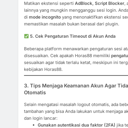
Matikan ekstensi seperti
AdBlock, Script Blocker
,
lainnya yang mungkin mengganggu sesi login. Anda
di
mode incognito
yang menonaktifkan ekstensi se
memastikan masalah bukan berasal dari plugin.
5. Cek Pengaturan Timeout di Akun Anda
Beberapa platform menawarkan pengaturan sesi at
disesuaikan. Cek apakah Horas88 memiliki
pengatu
sesuaikan agar tidak terlalu ketat, meskipun ini te
kebijakan Horas88.
3. Tips Menjaga Keamanan Akun Agar Tid
Otomatis
Selain mengatasi masalah logout otomatis, ada beb
tambahan yang bisa Anda lakukan untuk menjaga a
dan login lancar:
Gunakan autentikasi dua faktor (2FA)
jika te