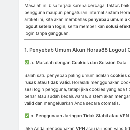
Masalah ini bisa terjadi karena berbagai faktor, baik
pengguna maupun pengaturan internal sistem Horas
artikel ini, kita akan membahas
penyebab umum aku
logout setelah login
, serta memberikan
solusi efekt
login tanpa gangguan.
1. Penyebab Umum Akun Horas88 Logout 
a. Masalah dengan Cookies dan Session Data
Salah satu penyebab paling umum adalah
cookies 
rusak atau tidak valid
. Horas88 menggunakan coo
sesi login pengguna, tetapi jika cookies yang ada t
benar atau sudah kedaluwarsa, sistem akan mengan
valid dan mengeluarkan Anda secara otomatis.
b. Penggunaan Jaringan Tidak Stabil atau VPN
Jika Anda menggunakan
VPN
atau jaringan yang tid