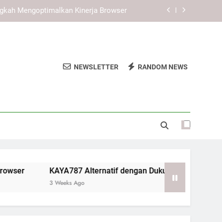
ngkah Mengoptimalkan Kinerja Browser
ukungan Akses untuk Pengguna Mobile
han pada Halaman KAYA787 Alternatif
NEWSLETTER
RANDOM NEWS
agar Mudah Ditemukan dan Tetap Aman
ngkah Mengoptimalkan Kinerja Browser
otball.
ukungan Akses untuk Pengguna Mobile
han pada Halaman KAYA787 Alternatif
KAYA787 Alternatif dengan Dukungan Akses untuk Penggun
3 Weeks Ago