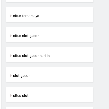
situs terpercaya
situs slot gacor
situs slot gacor hari ini
slot gacor
situs slot