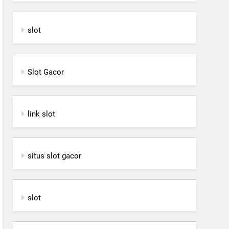
slot
Slot Gacor
link slot
situs slot gacor
slot