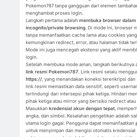
Pokemon787 tanpa gangguan dari elemen tambaha
menghambat proses login.
Langkah pertama adalah
membuka browser dalam
incognito/private browsing
. Di mode ini, browser
tanpa memanfaatkan cache lama atau cookies yang
kemungkinan redirect, error, atau halaman tidak te
Mode ini juga mencegah ekstensi yang aktif memb
login.
Setelah membuka mode aman, langkah berikutnya 
link resmi Pokemon787
. Link resmi selalu menggu
https://
, yang menandakan koneksi terenkripsi da
link resmi memastikan data sensitif, seperti user
terlindungi dari intersepsi pihak ketiga. Hindari me
pihak ketiga atau mirror yang berisiko redirect atau
Masukkan
kredensial akun dengan tepat
, memperha
angka, dan simbol. Kesalahan pengetikan adalah sa
utama login gagal. Pengguna dapat memanfaatkan
untuk menyimpan dan mengisi otomatis kredensial