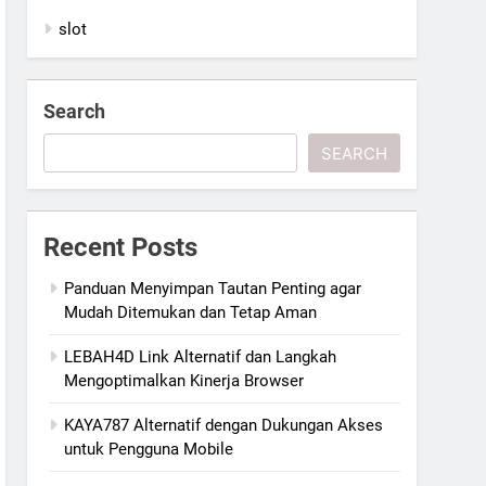
slot
Search
SEARCH
Recent Posts
Panduan Menyimpan Tautan Penting agar
Mudah Ditemukan dan Tetap Aman
LEBAH4D Link Alternatif dan Langkah
Mengoptimalkan Kinerja Browser
KAYA787 Alternatif dengan Dukungan Akses
untuk Pengguna Mobile