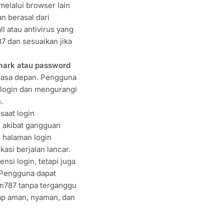
elalui browser lain
n berasal dari
l atau antivirus yang
 dan sesuaikan jika
mark atau password
asa depan. Pengguna
i login dan mengurangi
.
aat login
 akibat gangguan
n halaman login
kasi berjalan lancar.
nsi login, tetapi juga
 Pengguna dapat
mon787 tanpa terganggu
tap aman, nyaman, dan