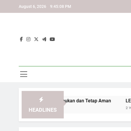
Skip
August 6, 2026
9:45:09 PM
to
content
MC 
Ikuti Beri
 agar Mudah Ditemukan dan Tetap Aman
LEBAH4D Link 
2 Weeks Ago
HEADLINES