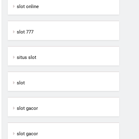
slot online
slot 777
situs slot
slot
slot gacor
slot gacor