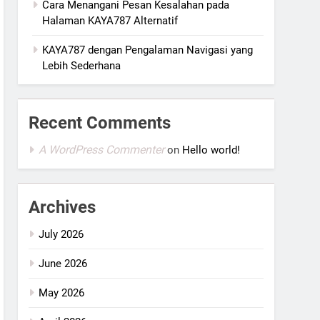
Cara Menangani Pesan Kesalahan pada
Halaman KAYA787 Alternatif
KAYA787 dengan Pengalaman Navigasi yang
Lebih Sederhana
Recent Comments
A WordPress Commenter
on
Hello world!
Archives
July 2026
June 2026
May 2026