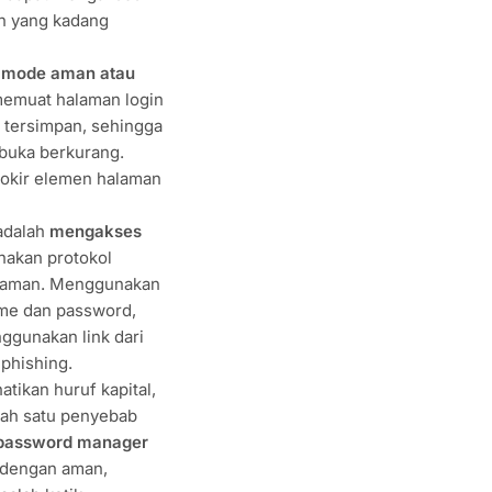
n yang kadang
 mode aman atau
 memuat halaman login
 tersimpan, sehingga
rbuka berkurang.
lokir elemen halaman
adalah
mengakses
nakan protokol
n aman. Menggunakan
name dan password,
nggunakan link dari
 phishing.
tikan huruf kapital,
lah satu penyebab
password manager
 dengan aman,