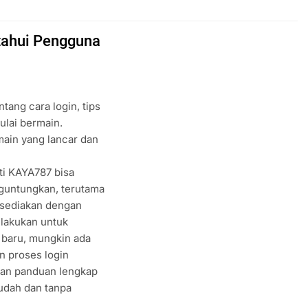
tahui Pengguna
ang cara login, tips
lai bermain.
ain yang lancar dan
ti KAYA787 bisa
untungkan, terutama
disediakan dengan
 lakukan untuk
 baru, mungkin ada
n proses login
ikan panduan lengkap
udah dan tanpa