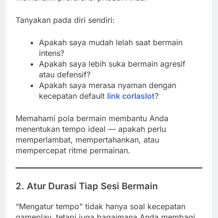
Tanyakan pada diri sendiri:
Apakah saya mudah lelah saat bermain
intens?
Apakah saya lebih suka bermain agresif
atau defensif?
Apakah saya merasa nyaman dengan
kecepatan default
link corlaslot
?
Memahami pola bermain membantu Anda
menentukan tempo ideal — apakah perlu
memperlambat, mempertahankan, atau
mempercepat ritme permainan.
2. Atur Durasi Tiap Sesi Bermain
“Mengatur tempo” tidak hanya soal kecepatan
gameplay, tetapi juga bagaimana Anda membagi