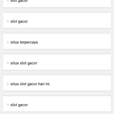
slot gacor
slot gacor
situs terpercaya
situs slot gacor
situs slot gacor hari ini
slot gacor