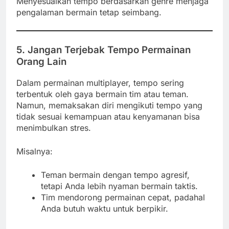
Menyesuaikan tempo berdasarkan genre menjaga
pengalaman bermain tetap seimbang.
5. Jangan Terjebak Tempo Permainan
Orang Lain
Dalam permainan multiplayer, tempo sering
terbentuk oleh gaya bermain tim atau teman.
Namun, memaksakan diri mengikuti tempo yang
tidak sesuai kemampuan atau kenyamanan bisa
menimbulkan stres.
Misalnya:
Teman bermain dengan tempo agresif,
tetapi Anda lebih nyaman bermain taktis.
Tim mendorong permainan cepat, padahal
Anda butuh waktu untuk berpikir.