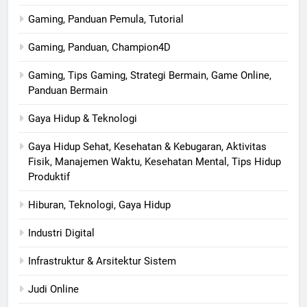
Gaming, Panduan Pemula, Tutorial
Gaming, Panduan, Champion4D
Gaming, Tips Gaming, Strategi Bermain, Game Online,
Panduan Bermain
Gaya Hidup & Teknologi
Gaya Hidup Sehat, Kesehatan & Kebugaran, Aktivitas
Fisik, Manajemen Waktu, Kesehatan Mental, Tips Hidup
Produktif
Hiburan, Teknologi, Gaya Hidup
Industri Digital
Infrastruktur & Arsitektur Sistem
Judi Online