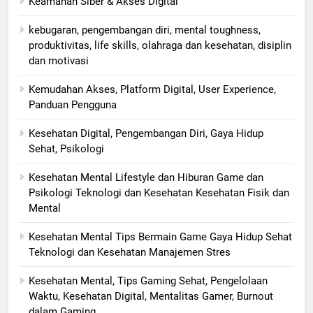
Keamanan Siber & Akses Digital
kebugaran, pengembangan diri, mental toughness,
produktivitas, life skills, olahraga dan kesehatan, disiplin
dan motivasi
Kemudahan Akses, Platform Digital, User Experience,
Panduan Pengguna
Kesehatan Digital, Pengembangan Diri, Gaya Hidup
Sehat, Psikologi
Kesehatan Mental Lifestyle dan Hiburan Game dan
Psikologi Teknologi dan Kesehatan Kesehatan Fisik dan
Mental
Kesehatan Mental Tips Bermain Game Gaya Hidup Sehat
Teknologi dan Kesehatan Manajemen Stres
Kesehatan Mental, Tips Gaming Sehat, Pengelolaan
Waktu, Kesehatan Digital, Mentalitas Gamer, Burnout
dalam Gaming