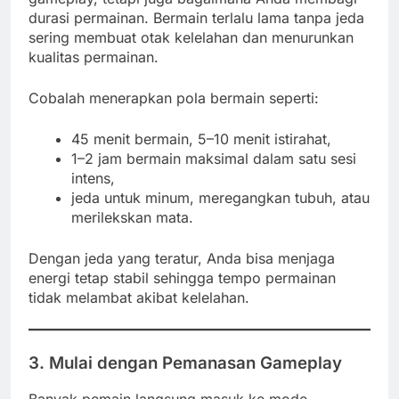
durasi permainan. Bermain terlalu lama tanpa jeda
sering membuat otak kelelahan dan menurunkan
kualitas permainan.
Cobalah menerapkan pola bermain seperti:
45 menit bermain, 5–10 menit istirahat,
1–2 jam bermain maksimal dalam satu sesi
intens,
jeda untuk minum, meregangkan tubuh, atau
merilekskan mata.
Dengan jeda yang teratur, Anda bisa menjaga
energi tetap stabil sehingga tempo permainan
tidak melambat akibat kelelahan.
3. Mulai dengan Pemanasan Gameplay