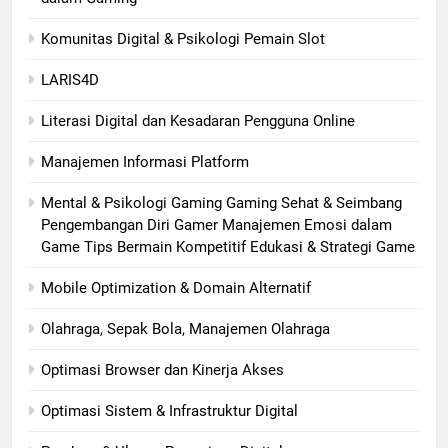
Komunitas Digital & Psikologi Pemain Slot
LARIS4D
Literasi Digital dan Kesadaran Pengguna Online
Manajemen Informasi Platform
Mental & Psikologi Gaming Gaming Sehat & Seimbang
Pengembangan Diri Gamer Manajemen Emosi dalam
Game Tips Bermain Kompetitif Edukasi & Strategi Game
Mobile Optimization & Domain Alternatif
Olahraga, Sepak Bola, Manajemen Olahraga
Optimasi Browser dan Kinerja Akses
Optimasi Sistem & Infrastruktur Digital