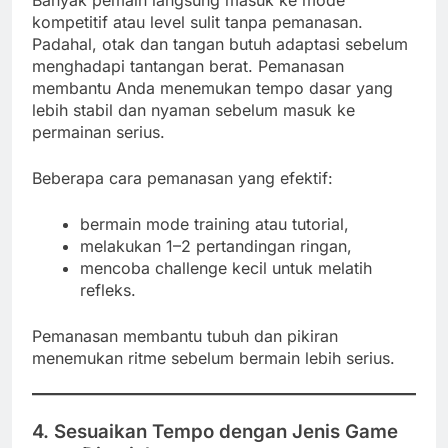
Banyak pemain langsung masuk ke mode
kompetitif atau level sulit tanpa pemanasan.
Padahal, otak dan tangan butuh adaptasi sebelum
menghadapi tantangan berat. Pemanasan
membantu Anda menemukan tempo dasar yang
lebih stabil dan nyaman sebelum masuk ke
permainan serius.
Beberapa cara pemanasan yang efektif:
bermain mode training atau tutorial,
melakukan 1–2 pertandingan ringan,
mencoba challenge kecil untuk melatih
refleks.
Pemanasan membantu tubuh dan pikiran
menemukan ritme sebelum bermain lebih serius.
4. Sesuaikan Tempo dengan Jenis Game