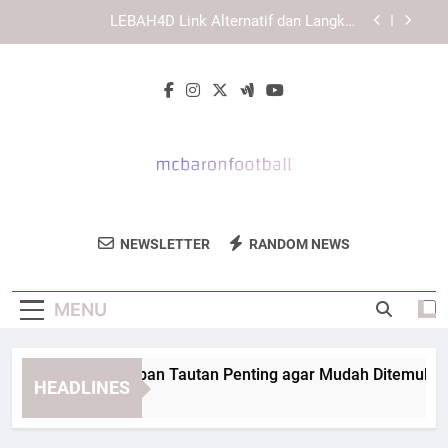
Skip
KAYA787 Alternatif dengan Dukungan Akses
to
untuk Pengguna Mobile
content
Cara Menangani Pesan Kesalahan pada Halaman
KAYA787 Alternatif
Panduan Menyimpan Tautan Penting agar Mudah
Ditemukan dan Tetap Aman
LEBAH4D Link Alternatif dan Langkah
Mengoptimalkan Kinerja Browser
KAYA787 Alternatif dengan Dukungan Akses
untuk Pengguna Mobile
MC Baron
Ikuti Berita Dan Ulasan Terbaru Seputar
Cara Menangani Pesan Kesalahan pada Halaman
NEWSLETTER
RANDOM NEWS
Football
KAYA787 Alternatif
Dunia Sepak Bola Di MC Baron Football.
MENU
nduan Menyimpan Tautan Penting agar Mudah Ditemukan da
HEADLINES
Weeks Ago