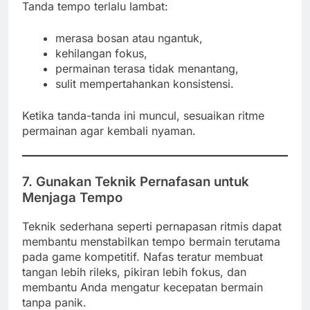
Tanda tempo terlalu lambat:
merasa bosan atau ngantuk,
kehilangan fokus,
permainan terasa tidak menantang,
sulit mempertahankan konsistensi.
Ketika tanda-tanda ini muncul, sesuaikan ritme
permainan agar kembali nyaman.
7. Gunakan Teknik Pernafasan untuk
Menjaga Tempo
Teknik sederhana seperti pernapasan ritmis dapat
membantu menstabilkan tempo bermain terutama
pada game kompetitif. Nafas teratur membuat
tangan lebih rileks, pikiran lebih fokus, dan
membantu Anda mengatur kecepatan bermain
tanpa panik.