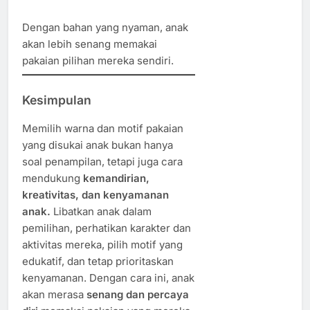
Dengan bahan yang nyaman, anak
akan lebih senang memakai
pakaian pilihan mereka sendiri.
Kesimpulan
Memilih warna dan motif pakaian
yang disukai anak bukan hanya
soal penampilan, tetapi juga cara
mendukung
kemandirian,
kreativitas, dan kenyamanan
anak.
Libatkan anak dalam
pemilihan, perhatikan karakter dan
aktivitas mereka, pilih motif yang
edukatif, dan tetap prioritaskan
kenyamanan. Dengan cara ini, anak
akan merasa
senang dan percaya