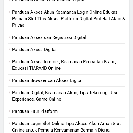
Panduan & Ulasan Permainan Digital
Panduan Akses Akun Keamanan Login Online Edukasi
Pemain Slot Tips Akses Platform Digital Proteksi Akun &
Privasi
Panduan Akses dan Registrasi Digital
Panduan Akses Digital
Panduan Akses Internet, Keamanan Pencarian Brand,
Edukasi TIARA4D Online
Panduan Browser dan Akses Digital
Panduan Digital, Keamanan Akun, Tips Teknologi, User
Experience, Game Online
Panduan Fitur Platform
Panduan Login Slot Online Tips Akses Akun Aman Slot
Online untuk Pemula Kenyamanan Bermain Digital