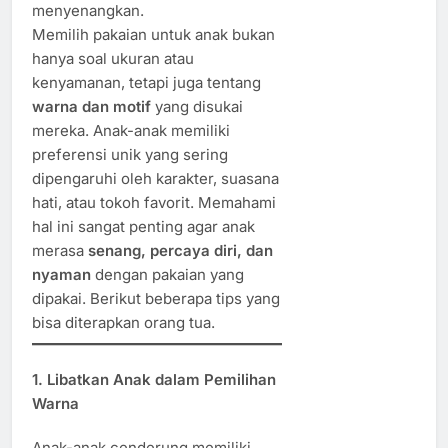
menyenangkan.
Memilih pakaian untuk anak bukan
hanya soal ukuran atau
kenyamanan, tetapi juga tentang
warna dan motif
yang disukai
mereka. Anak-anak memiliki
preferensi unik yang sering
dipengaruhi oleh karakter, suasana
hati, atau tokoh favorit. Memahami
hal ini sangat penting agar anak
merasa
senang, percaya diri, dan
nyaman
dengan pakaian yang
dipakai. Berikut beberapa tips yang
bisa diterapkan orang tua.
1. Libatkan Anak dalam Pemilihan
Warna
Anak-anak cenderung memiliki