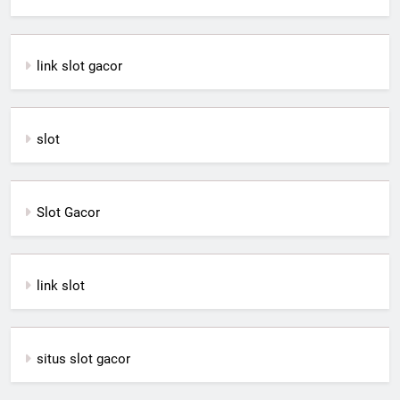
link slot gacor
slot
Slot Gacor
link slot
situs slot gacor