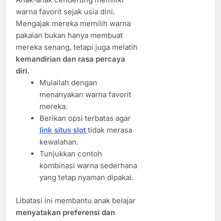
warna favorit sejak usia dini.
Mengajak mereka memilih warna
pakaian bukan hanya membuat
mereka senang, tetapi juga melatih
kemandirian dan rasa percaya
diri.
Mulailah dengan
menanyakan warna favorit
mereka.
Berikan opsi terbatas agar
link situs slot
tidak merasa
kewalahan.
Tunjukkan contoh
kombinasi warna sederhana
yang tetap nyaman dipakai.
Libatasi ini membantu anak belajar
menyatakan preferensi dan