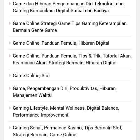
Game dan Hiburan Pengembangan Diri Teknologi dan
Gaming Komunikasi Digital Sosial dan Budaya
Game Online Strategi Game Tips Gaming Keterampilan
Bermain Genre Game
Game Online, Panduan Pemula, Hiburan Digital
Game Online, Panduan Pemula, Tips & Trik, Tutorial Akun,
Keamanan Akun, Strategi Bermain, Hiburan Digital
Game Online, Slot
Game, Pengembangan Diri, Produktivitas, Hiburan,
Manajemen Waktu
Gaming Lifestyle, Mental Wellness, Digital Balance,
Performance Improvement
Gaming Sehat, Permainan Kasino, Tips Bermain Slot,
Strategi Bermain, Game Online