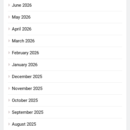
June 2026
May 2026
April 2026
March 2026
February 2026
January 2026
December 2025
November 2025
October 2025
September 2025
August 2025