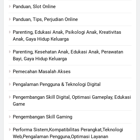
Panduan, Slot Online
Panduan, Tips, Perjudian Online
Parenting, Edukasi Anak, Psikologi Anak, Kreativitas
Anak, Gaya Hidup Keluarga
Parenting, Kesehatan Anak, Edukasi Anak, Perawatan
Bayi, Gaya Hidup Keluarga
Pemecahan Masalah Akses
Pengalaman Pengguna & Teknologi Digital
Pengembangan Skill Digital, Optimasi Gameplay, Edukasi
Game
Pengembangan Skill Gaming
Performa Sistem,Kompatibilitas Perangkat,Teknologi
Web,Pengalaman Pengguna,Optimasi Layanan