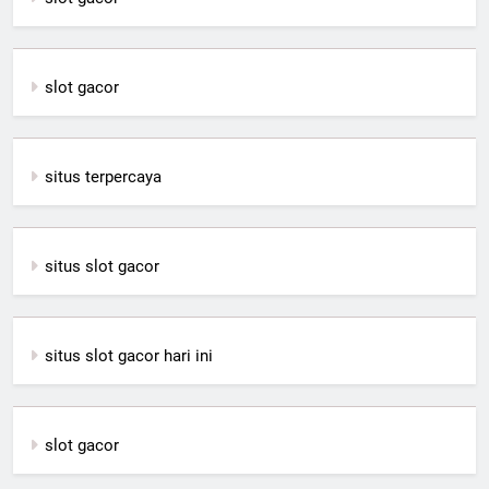
slot gacor
situs terpercaya
situs slot gacor
situs slot gacor hari ini
slot gacor