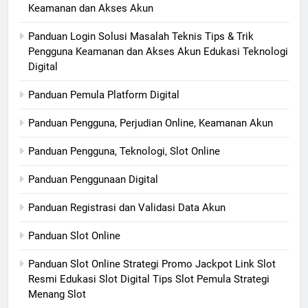
Keamanan dan Akses Akun
Panduan Login Solusi Masalah Teknis Tips & Trik
Pengguna Keamanan dan Akses Akun Edukasi Teknologi
Digital
Panduan Pemula Platform Digital
Panduan Pengguna, Perjudian Online, Keamanan Akun
Panduan Pengguna, Teknologi, Slot Online
Panduan Penggunaan Digital
Panduan Registrasi dan Validasi Data Akun
Panduan Slot Online
Panduan Slot Online Strategi Promo Jackpot Link Slot
Resmi Edukasi Slot Digital Tips Slot Pemula Strategi
Menang Slot