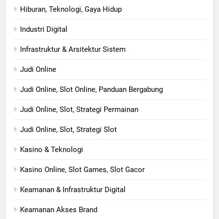
Hiburan, Teknologi, Gaya Hidup
Industri Digital
Infrastruktur & Arsitektur Sistem
Judi Online
Judi Online, Slot Online, Panduan Bergabung
Judi Online, Slot, Strategi Permainan
Judi Online, Slot, Strategi Slot
Kasino & Teknologi
Kasino Online, Slot Games, Slot Gacor
Keamanan & Infrastruktur Digital
Keamanan Akses Brand