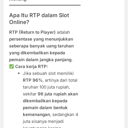
Apa Itu RTP dalam Slot
Online?
RTP (Return to Player)
adalah
persentase yang menunjukkan
seberapa banyak uang taruhan
yang dikembalikan kepada
pemain dalam jangka panjang
.
Cara kerja RTP:
Jika sebuah slot memiliki
RTP 96%
, artinya dari total
taruhan 100 juta rupiah,
sekitar
96 juta rupiah akan
dikembalikan kepada
pemain dalam bentuk
kemenangan
, sedangkan 4
juta sisanya menjadi