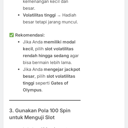
kemenangan kecil dan
besar.
Volatilitas tinggi
→ Hadiah
besar tetapi jarang muncul.
Rekomendasi:
Jika Anda
memiliki modal
kecil
, pilih
slot volatilitas
rendah hingga sedang
agar
bisa bermain lebih lama.
Jika Anda
mengejar jackpot
besar
, pilih
slot volatilitas
tinggi
seperti
Gates of
Olympus
.
3. Gunakan Pola 100 Spin
untuk Menguji Slot