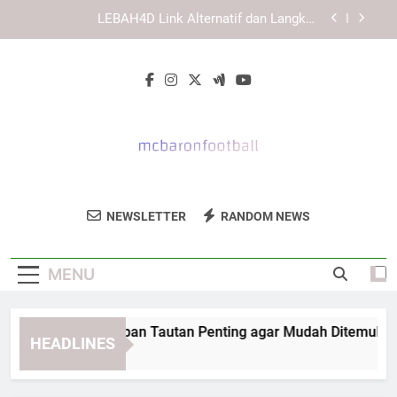
Skip
KAYA787 Alternatif dengan Dukungan Akses
to
untuk Pengguna Mobile
content
Cara Menangani Pesan Kesalahan pada Halaman
KAYA787 Alternatif
Panduan Menyimpan Tautan Penting agar Mudah
Ditemukan dan Tetap Aman
LEBAH4D Link Alternatif dan Langkah
Mengoptimalkan Kinerja Browser
KAYA787 Alternatif dengan Dukungan Akses
untuk Pengguna Mobile
MC Baron
Ikuti Berita Dan Ulasan Terbaru Seputar
Cara Menangani Pesan Kesalahan pada Halaman
NEWSLETTER
RANDOM NEWS
Football
KAYA787 Alternatif
Dunia Sepak Bola Di MC Baron Football.
MENU
nduan Menyimpan Tautan Penting agar Mudah Ditemukan da
HEADLINES
Weeks Ago