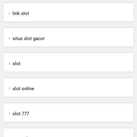
link slot
situs slot gacor
slot
slot online
slot 777