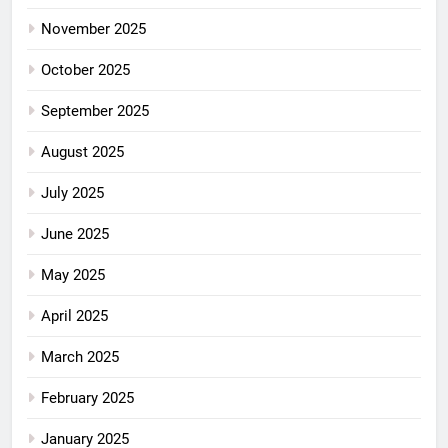
November 2025
October 2025
September 2025
August 2025
July 2025
June 2025
May 2025
April 2025
March 2025
February 2025
January 2025