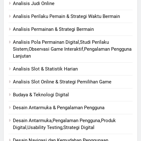
Analisis Judi Online
Analisis Perilaku Pemain & Strategi Waktu Bermain
Analisis Permainan & Strategi Bermain
Analisis Pola Permainan Digital,Studi Perilaku
Sistem,Observasi Game Interaktif,Pengalaman Pengguna
Lanjutan
Analisis Slot & Statistik Harian
Analisis Slot Online & Strategi Pemilihan Game
Budaya & Teknologi Digital
Desain Antarmuka & Pengalaman Pengguna
Desain Antarmuka,Pengalaman Pengguna,Produk
Digital,Usability Testing,Strategi Digital
Desain Navigasi dan Kemudahan Penggunaan