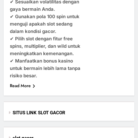
✔
Sesuaikan volatilitas dengan
gaya bermain Anda.
✔
Gunakan pola 100 spin untuk
menguji apakah slot sedang
dalam kondisi gacor.
✔
Pilih slot dengan fitur free
spins, multiplier, dan wild untuk
meningkatkan kemenangan.
✔
Manfaatkan bonus kasino
untuk bermain lebih lama tanpa
risiko besar.
Read More
SITUS LINK SLOT GACOR