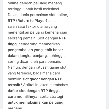
online dengan peluang menang
tertinggi untuk hasil maksimal.
Dalam dunia permainan slot online,
RTP (Return to Player)
adalah
salah satu faktor utama yang
menentukan peluang kemenangan
seorang pemain. Slot dengan
RTP
tinggi
cenderung memberikan
pengembalian yang lebih besar
dalam jangka panjang
, sehingga
sering dicari oleh para pemain.
Namun, dengan ratusan game slot
yang tersedia, bagaimana cara
memilih
slot gacor dengan RTP
terbaik
? Artikel ini akan membahas
daftar slot dengan RTP tinggi,
cara memilihnya, serta strategi
untuk memaksimalkan peluang
menang
.