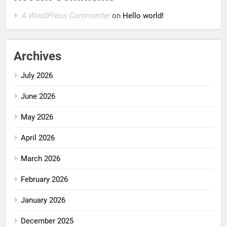
A WordPress Commenter
on
Hello world!
Archives
July 2026
June 2026
May 2026
April 2026
March 2026
February 2026
January 2026
December 2025