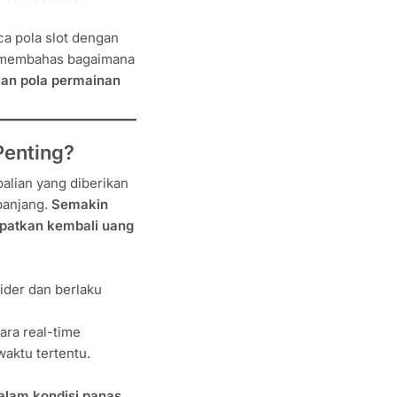
 pola slot dengan
an membahas bagaimana
an pola permainan
Penting?
lian yang diberikan
panjang.
Semakin
apatkan kembali uang
ider dan berlaku
ra real-time
waktu tertentu.
alam kondisi panas