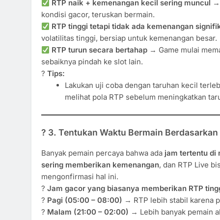
RTP naik + kemenangan kecil sering muncul
→ 
kondisi gacor, teruskan bermain.
RTP tinggi tetapi tidak ada kemenangan signifi
volatilitas tinggi, bersiap untuk kemenangan besar.
RTP turun secara bertahap
→ Game mulai memas
sebaiknya pindah ke slot lain.
?
Tips:
Lakukan uji coba dengan taruhan kecil terle
melihat pola RTP sebelum meningkatkan tar
? 3. Tentukan Waktu Bermain Berdasarkan
Banyak pemain percaya bahwa ada
jam tertentu di
sering memberikan kemenangan
, dan RTP Live bi
mengonfirmasi hal ini.
?
Jam gacor yang biasanya memberikan RTP tingg
?
Pagi (05:00 – 08:00)
→ RTP lebih stabil karena p
?
Malam (21:00 – 02:00)
→ Lebih banyak pemain akt