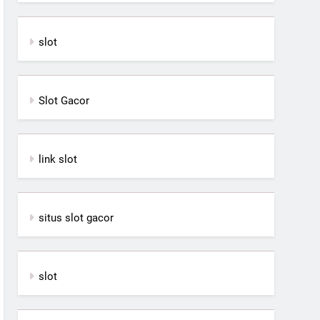
slot
Slot Gacor
link slot
situs slot gacor
slot