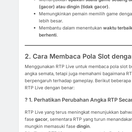
(gacor) atau dingin (tidak gacor)
.
Memungkinkan pemain memilih game denga
lebih besar.
Membantu dalam menentukan
waktu terbai
berhenti
.
2. Cara Membaca Pola Slot denga
Menggunakan RTP Live untuk membaca pola slot b
angka semata, tetapi juga memahami bagaimana RT
berpengaruh terhadap gameplay. Berikut beberapa
RTP Live dengan benar:
? 1. Perhatikan Perubahan Angka RTP Seca
RTP Live yang terus meningkat menunjukkan bahw
fase
gacor
, sementara RTP yang turun menandak
mungkin memasuki fase
dingin
.