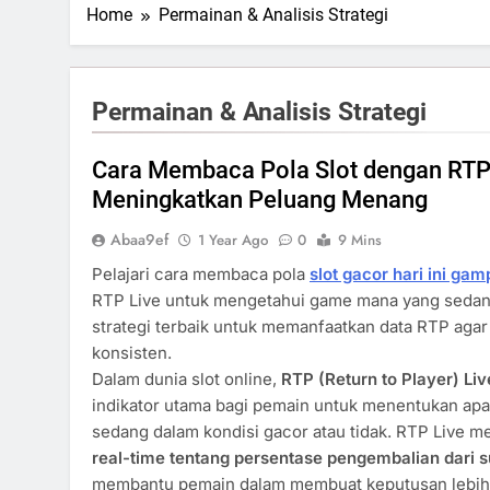
Home
Permainan & Analisis Strategi
Permainan & Analisis Strategi
Cara Membaca Pola Slot dengan RTP 
Meningkatkan Peluang Menang
Abaa9ef
1 Year Ago
0
9 Mins
Pelajari cara membaca pola
slot gacor hari ini g
RTP Live untuk mengetahui game mana yang sedan
strategi terbaik untuk memanfaatkan data RTP aga
konsisten.
Dalam dunia slot online,
RTP (Return to Player) Liv
indikator utama bagi pemain untuk menentukan a
sedang dalam kondisi gacor atau tidak. RTP Live 
real-time tentang persentase pengembalian dari 
membantu pemain dalam membuat keputusan lebih