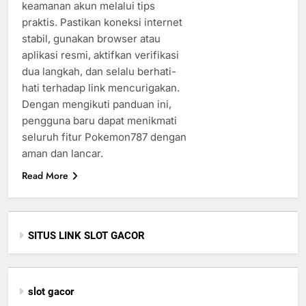
keamanan akun melalui tips
praktis. Pastikan koneksi internet
stabil, gunakan browser atau
aplikasi resmi, aktifkan verifikasi
dua langkah, dan selalu berhati-
hati terhadap link mencurigakan.
Dengan mengikuti panduan ini,
pengguna baru dapat menikmati
seluruh fitur Pokemon787 dengan
aman dan lancar.
Read More
SITUS LINK SLOT GACOR
slot gacor