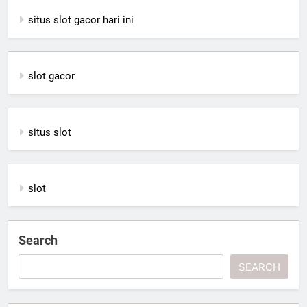
situs slot gacor hari ini
slot gacor
situs slot
slot
Search
SEARCH