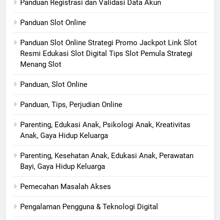
Panduan Registrasi dan Validasi Data Akun
Panduan Slot Online
Panduan Slot Online Strategi Promo Jackpot Link Slot
Resmi Edukasi Slot Digital Tips Slot Pemula Strategi
Menang Slot
Panduan, Slot Online
Panduan, Tips, Perjudian Online
Parenting, Edukasi Anak, Psikologi Anak, Kreativitas
Anak, Gaya Hidup Keluarga
Parenting, Kesehatan Anak, Edukasi Anak, Perawatan
Bayi, Gaya Hidup Keluarga
Pemecahan Masalah Akses
Pengalaman Pengguna & Teknologi Digital