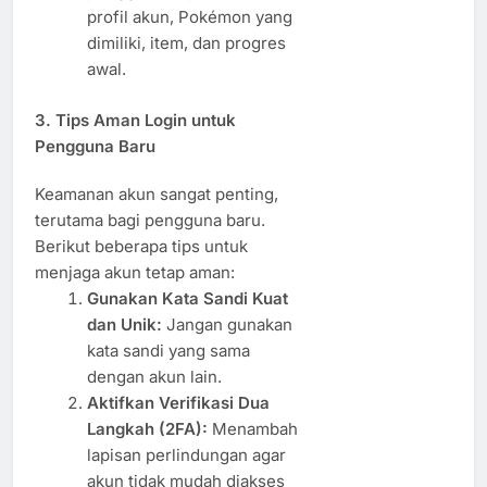
profil akun, Pokémon yang
dimiliki, item, dan progres
awal.
3. Tips Aman Login untuk
Pengguna Baru
Keamanan akun sangat penting,
terutama bagi pengguna baru.
Berikut beberapa tips untuk
menjaga akun tetap aman:
Gunakan Kata Sandi Kuat
dan Unik:
Jangan gunakan
kata sandi yang sama
dengan akun lain.
Aktifkan Verifikasi Dua
Langkah (2FA):
Menambah
lapisan perlindungan agar
akun tidak mudah diakses