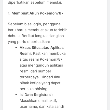
diperhatikan sebelum memulai.
1. Membuat Akun Pokemon787
Sebelum bisa login, pengguna
baru harus membuat akun terlebih
dahulu. Berikut langkah-langkah
yang perlu diperhatikan:
Akses Situs atau Aplikasi
Resmi:
Pastikan membuka
situs resmi Pokemon787
atau mengunduh aplikasi
resmi dari sumber
terpercaya. Hindari link
pihak ketiga yang dapat
berisiko phising.
Isi Data Registrasi:
Masukkan email aktif,
username, dan kata sandi