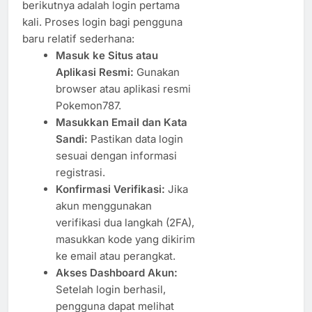
berikutnya adalah login pertama
kali. Proses login bagi pengguna
baru relatif sederhana:
Masuk ke Situs atau
Aplikasi Resmi:
Gunakan
browser atau aplikasi resmi
Pokemon787.
Masukkan Email dan Kata
Sandi:
Pastikan data login
sesuai dengan informasi
registrasi.
Konfirmasi Verifikasi:
Jika
akun menggunakan
verifikasi dua langkah (2FA),
masukkan kode yang dikirim
ke email atau perangkat.
Akses Dashboard Akun:
Setelah login berhasil,
pengguna dapat melihat