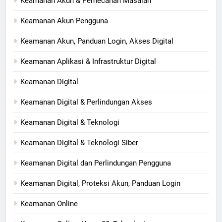
Keamanan Akun & Pemecahan Masalah
Keamanan Akun Pengguna
Keamanan Akun, Panduan Login, Akses Digital
Keamanan Aplikasi & Infrastruktur Digital
Keamanan Digital
Keamanan Digital & Perlindungan Akses
Keamanan Digital & Teknologi
Keamanan Digital & Teknologi Siber
Keamanan Digital dan Perlindungan Pengguna
Keamanan Digital, Proteksi Akun, Panduan Login
Keamanan Online