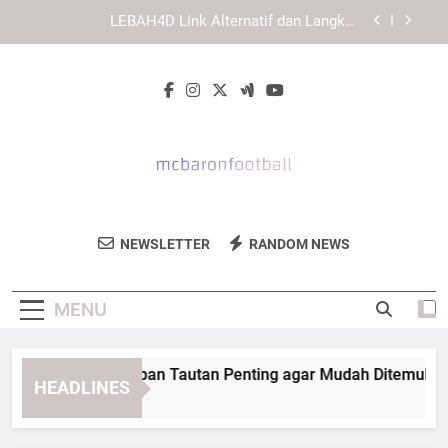
Skip
KAYA787 Alternatif dengan Dukungan Akses
to
untuk Pengguna Mobile
content
Cara Menangani Pesan Kesalahan pada Halaman
KAYA787 Alternatif
Panduan Menyimpan Tautan Penting agar Mudah
Ditemukan dan Tetap Aman
LEBAH4D Link Alternatif dan Langkah
Mengoptimalkan Kinerja Browser
KAYA787 Alternatif dengan Dukungan Akses
untuk Pengguna Mobile
MC Baron
Ikuti Berita Dan Ulasan Terbaru Seputar
Cara Menangani Pesan Kesalahan pada Halaman
NEWSLETTER
RANDOM NEWS
Football
KAYA787 Alternatif
Dunia Sepak Bola Di MC Baron Football.
MENU
nduan Menyimpan Tautan Penting agar Mudah Ditemukan da
HEADLINES
Weeks Ago