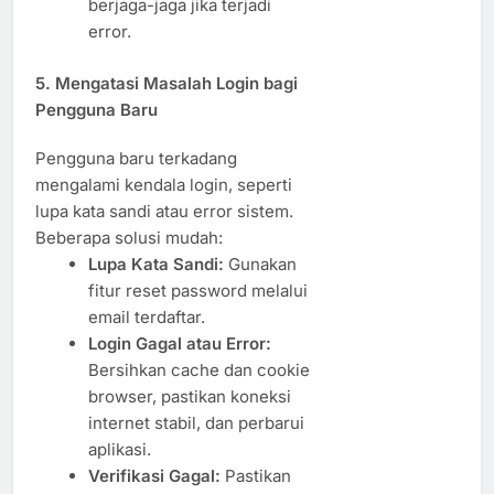
berjaga-jaga jika terjadi
error.
5. Mengatasi Masalah Login bagi
Pengguna Baru
Pengguna baru terkadang
mengalami kendala login, seperti
lupa kata sandi atau error sistem.
Beberapa solusi mudah:
Lupa Kata Sandi:
Gunakan
fitur reset password melalui
email terdaftar.
Login Gagal atau Error:
Bersihkan cache dan cookie
browser, pastikan koneksi
internet stabil, dan perbarui
aplikasi.
Verifikasi Gagal:
Pastikan