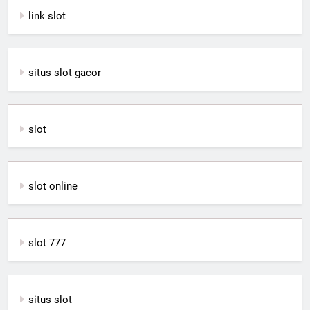
link slot
situs slot gacor
slot
slot online
slot 777
situs slot