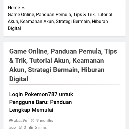
Home
Game Online, Panduan Pemula, Tips & Trik, Tutorial
Akun, Keamanan Akun, Strategi Bermain, Hiburan
Digital
Game Online, Panduan Pemula, Tips
& Trik, Tutorial Akun, Keamanan
Akun, Strategi Bermain, Hiburan
Digital
Login Pokemon787 untuk
Pengguna Baru: Panduan
Lengkap Memulai
abaa9ef
9 months
ago
0
6 mins