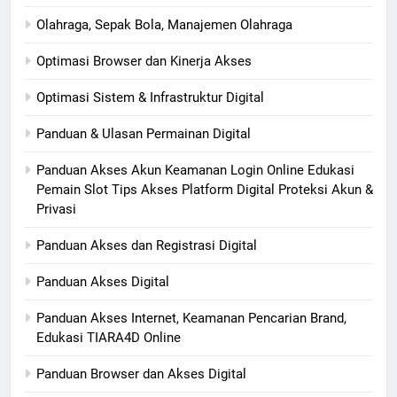
Olahraga, Sepak Bola, Manajemen Olahraga
Optimasi Browser dan Kinerja Akses
Optimasi Sistem & Infrastruktur Digital
Panduan & Ulasan Permainan Digital
Panduan Akses Akun Keamanan Login Online Edukasi
Pemain Slot Tips Akses Platform Digital Proteksi Akun &
Privasi
Panduan Akses dan Registrasi Digital
Panduan Akses Digital
Panduan Akses Internet, Keamanan Pencarian Brand,
Edukasi TIARA4D Online
Panduan Browser dan Akses Digital