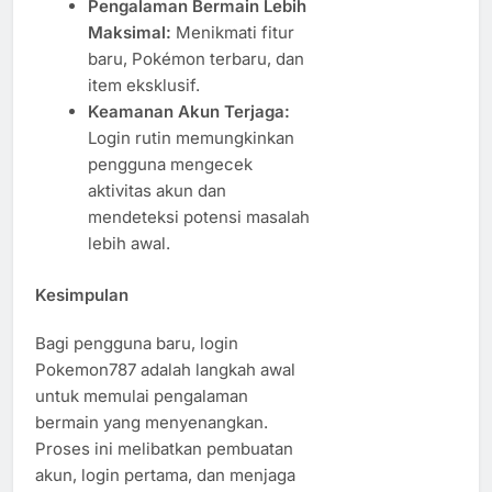
Pengalaman Bermain Lebih
Maksimal:
Menikmati fitur
baru, Pokémon terbaru, dan
item eksklusif.
Keamanan Akun Terjaga:
Login rutin memungkinkan
pengguna mengecek
aktivitas akun dan
mendeteksi potensi masalah
lebih awal.
Kesimpulan
Bagi pengguna baru, login
Pokemon787 adalah langkah awal
untuk memulai pengalaman
bermain yang menyenangkan.
Proses ini melibatkan pembuatan
akun, login pertama, dan menjaga