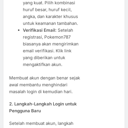
yang kuat. Pilih kombinasi
huruf besar, huruf kecil,
angka, dan karakter khusus
untuk keamanan tambahan.
Verifikasi Email:
Setelah
registrasi, Pokemon787
biasanya akan mengirimkan
email verifikasi. Klik link
yang diberikan untuk
mengaktifkan akun.
Membuat akun dengan benar sejak
awal membantu menghindari
masalah login di kemudian hari.
2. Langkah-Langkah Login untuk
Pengguna Baru
Setelah membuat akun, langkah