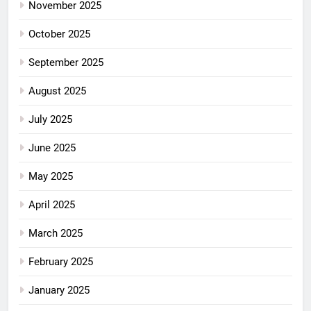
November 2025
October 2025
September 2025
August 2025
July 2025
June 2025
May 2025
April 2025
March 2025
February 2025
January 2025