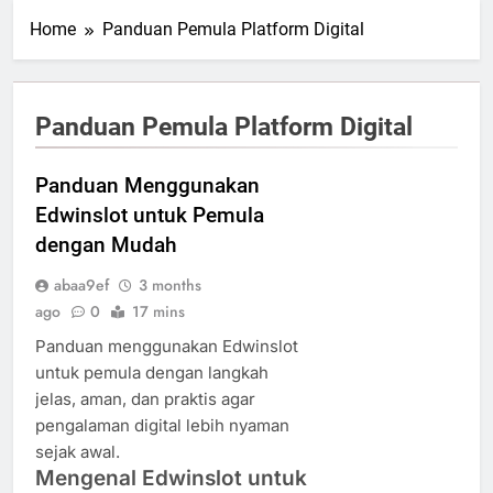
Home
Panduan Pemula Platform Digital
Panduan Pemula Platform Digital
Panduan Menggunakan
Edwinslot untuk Pemula
dengan Mudah
abaa9ef
3 months
ago
0
17 mins
Panduan menggunakan Edwinslot
untuk pemula dengan langkah
jelas, aman, dan praktis agar
pengalaman digital lebih nyaman
sejak awal.
Mengenal Edwinslot untuk