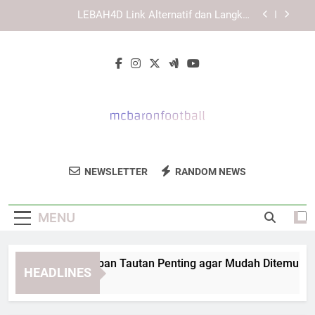
Skip
KAYA787 Alternatif dengan Dukungan Akses
to
untuk Pengguna Mobile
content
Cara Menangani Pesan Kesalahan pada Halaman
KAYA787 Alternatif
Panduan Menyimpan Tautan Penting agar Mudah
Ditemukan dan Tetap Aman
LEBAH4D Link Alternatif dan Langkah
Mengoptimalkan Kinerja Browser
KAYA787 Alternatif dengan Dukungan Akses
untuk Pengguna Mobile
MC Baron
Ikuti Berita Dan Ulasan Terbaru Seputar
Cara Menangani Pesan Kesalahan pada Halaman
NEWSLETTER
RANDOM NEWS
Football
KAYA787 Alternatif
Dunia Sepak Bola Di MC Baron Football.
MENU
anduan Menyimpan Tautan Penting agar Mudah Ditemukan da
HEADLINES
Weeks Ago