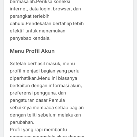
bermasalah.Periksa koneksi
internet, data login, browser, dan
perangkat terlebih
dahulu.Pendekatan bertahap lebih
efektif untuk menemukan
penyebab kendala.
Menu Profil Akun
Setelah berhasil masuk, menu
profil menjadi bagian yang perlu
diperhatikan.Menu ini biasanya
berkaitan dengan informasi akun,
preferensi pengguna, dan
pengaturan dasar.Pemula
sebaiknya membaca setiap bagian
dengan teliti sebelum melakukan
perubahan.
Profil yang rapi membantu
pengguna mengelola akun dengan