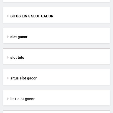
SITUS LINK SLOT GACOR
slot gacor
slot toto
situs slot gacor
link slot gacor