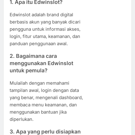
1. Apa itu Edwinslot?
Edwinslot adalah brand digital
berbasis akun yang banyak dicari
pengguna untuk informasi akses,
login, fitur utama, keamanan, dan
panduan penggunaan awal.
2. Bagaimana cara
menggunakan Edwinslot
untuk pemula?
Mulailah dengan memahami
tampilan awal, login dengan data
yang benar, mengenali dashboard,
membaca menu keamanan, dan
menggunakan bantuan jika
diperlukan.
3. Apa yang perlu disiapkan