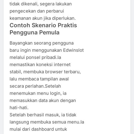
tidak dikenali, segera lakukan
pengecekan dan perbarui
keamanan akun jika diperlukan.
Contoh Skenario Praktis
Pengguna Pemula
Bayangkan seorang pengguna
baru ingin menggunakan Edwinslot
melalui ponsel pribadi.Ia
memastikan koneksi internet
stabil, membuka browser terbaru,
lalu membaca tampilan awal
secara perlahan.Setelah
menemukan menu login, ia
memasukkan data akun dengan
hati-hati.
Setelah berhasil masuk, ia tidak
langsung membuka semua menu.Ia
mulai dari dashboard untuk