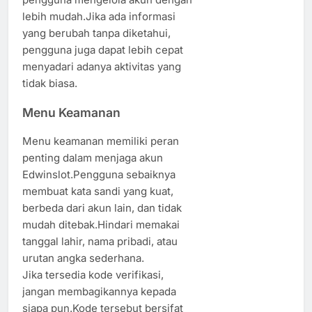
lebih mudah.Jika ada informasi
yang berubah tanpa diketahui,
pengguna juga dapat lebih cepat
menyadari adanya aktivitas yang
tidak biasa.
Menu Keamanan
Menu keamanan memiliki peran
penting dalam menjaga akun
Edwinslot.Pengguna sebaiknya
membuat kata sandi yang kuat,
berbeda dari akun lain, dan tidak
mudah ditebak.Hindari memakai
tanggal lahir, nama pribadi, atau
urutan angka sederhana.
Jika tersedia kode verifikasi,
jangan membagikannya kepada
siapa pun.Kode tersebut bersifat