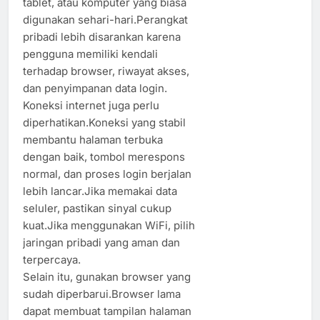
tablet, atau komputer yang biasa
digunakan sehari-hari.Perangkat
pribadi lebih disarankan karena
pengguna memiliki kendali
terhadap browser, riwayat akses,
dan penyimpanan data login.
Koneksi internet juga perlu
diperhatikan.Koneksi yang stabil
membantu halaman terbuka
dengan baik, tombol merespons
normal, dan proses login berjalan
lebih lancar.Jika memakai data
seluler, pastikan sinyal cukup
kuat.Jika menggunakan WiFi, pilih
jaringan pribadi yang aman dan
terpercaya.
Selain itu, gunakan browser yang
sudah diperbarui.Browser lama
dapat membuat tampilan halaman