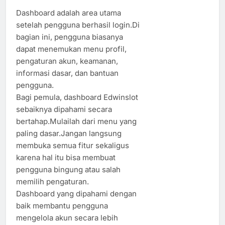
Dashboard adalah area utama
setelah pengguna berhasil login.Di
bagian ini, pengguna biasanya
dapat menemukan menu profil,
pengaturan akun, keamanan,
informasi dasar, dan bantuan
pengguna.
Bagi pemula, dashboard Edwinslot
sebaiknya dipahami secara
bertahap.Mulailah dari menu yang
paling dasar.Jangan langsung
membuka semua fitur sekaligus
karena hal itu bisa membuat
pengguna bingung atau salah
memilih pengaturan.
Dashboard yang dipahami dengan
baik membantu pengguna
mengelola akun secara lebih