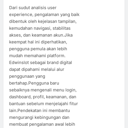
Dari sudut analisis user
experience, pengalaman yang baik
dibentuk oleh kejelasan tampilan,
kemudahan navigasi, stabilitas
akses, dan keamanan akun.Jika
keempat hal ini diperhatikan,
pengguna pemula akan lebih
mudah memahami platform.
Edwinslot sebagai brand digital
dapat dipahami melalui alur
penggunaan yang
bertahap.Pengguna baru
sebaiknya mengenali menu login,
dashboard, profil, keamanan, dan
bantuan sebelum menjelajahi fitur
lain.Pendekatan ini membantu
mengurangi kebingungan dan
membuat pengalaman awal lebih