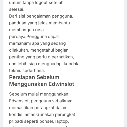
umum tanpa logout setelah
selesai.
Dari sisi pengalaman pengguna,
panduan yang jelas membantu
membangun rasa
percaya.Pengguna dapat
memahami apa yang sedang
dilakukan, mengetahui bagian
penting yang perlu diperhatikan,
dan lebih siap menghadapi kendala
teknis sederhana.
Persiapan Sebelum
Menggunakan Edwinslot
Sebelum mulai menggunakan
Edwinslot, pengguna sebaiknya
memastikan perangkat dalam
kondisi aman.Gunakan perangkat
pribadi seperti ponsel, laptop,