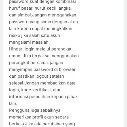
password kuat dengan kombinasi
huruf besar, huruf kecil, angka,
dan simbol.Jangan menggunakan
password yang sama dengan akun
lain karena dapat meningkatkan
risiko jika salah satu akun
mengalami masalah.
Hindari login melalui perangkat
umum.Jika terpaksa menggunakan
perangkat bersama, jangan
menyimpan password di browser
dan pastikan logout setelah
selesai.Jangan membagikan data
login, kode verifikasi, atau
informasi pemulihan kepada pihak
lain.
Pengguna juga sebaiknya
memeriksa profil akun secara
berkala.Jika ada perubahan yang