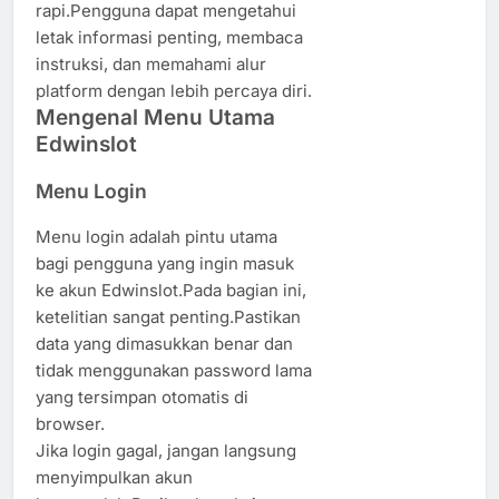
rapi.Pengguna dapat mengetahui
letak informasi penting, membaca
instruksi, dan memahami alur
platform dengan lebih percaya diri.
Mengenal Menu Utama
Edwinslot
Menu Login
Menu login adalah pintu utama
bagi pengguna yang ingin masuk
ke akun Edwinslot.Pada bagian ini,
ketelitian sangat penting.Pastikan
data yang dimasukkan benar dan
tidak menggunakan password lama
yang tersimpan otomatis di
browser.
Jika login gagal, jangan langsung
menyimpulkan akun