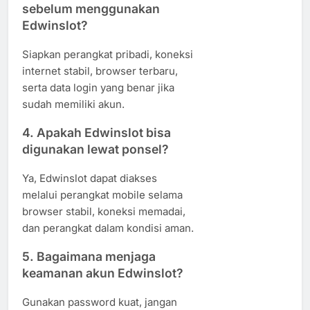
sebelum menggunakan
Edwinslot?
Siapkan perangkat pribadi, koneksi
internet stabil, browser terbaru,
serta data login yang benar jika
sudah memiliki akun.
4. Apakah Edwinslot bisa
digunakan lewat ponsel?
Ya, Edwinslot dapat diakses
melalui perangkat mobile selama
browser stabil, koneksi memadai,
dan perangkat dalam kondisi aman.
5. Bagaimana menjaga
keamanan akun Edwinslot?
Gunakan password kuat, jangan