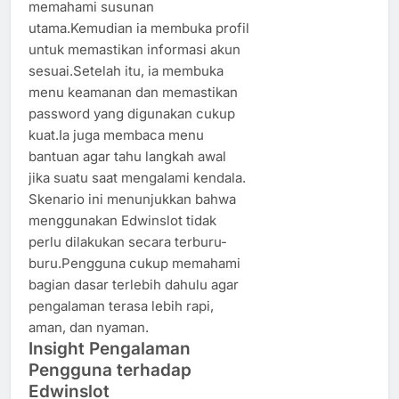
memahami susunan
utama.Kemudian ia membuka profil
untuk memastikan informasi akun
sesuai.Setelah itu, ia membuka
menu keamanan dan memastikan
password yang digunakan cukup
kuat.Ia juga membaca menu
bantuan agar tahu langkah awal
jika suatu saat mengalami kendala.
Skenario ini menunjukkan bahwa
menggunakan Edwinslot tidak
perlu dilakukan secara terburu-
buru.Pengguna cukup memahami
bagian dasar terlebih dahulu agar
pengalaman terasa lebih rapi,
aman, dan nyaman.
Insight Pengalaman
Pengguna terhadap
Edwinslot