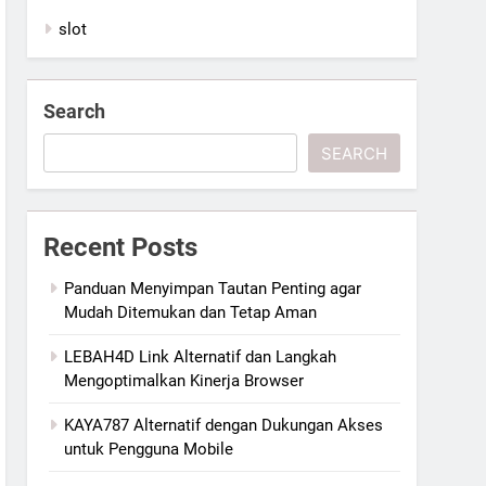
slot
Search
SEARCH
Recent Posts
Panduan Menyimpan Tautan Penting agar
Mudah Ditemukan dan Tetap Aman
LEBAH4D Link Alternatif dan Langkah
Mengoptimalkan Kinerja Browser
KAYA787 Alternatif dengan Dukungan Akses
untuk Pengguna Mobile