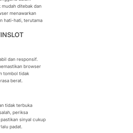
k mudah ditebak dan
owser menawarkan
 hati-hati, terutama
WINSLOT
bil dan responsif.
emastikan browser
 tombol tidak
rasa berat.
n tidak terbuka
lah, periksa
 pastikan sinyal cukup
lalu padat.