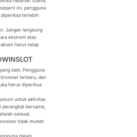
ketika halaman utama
 seperti ini, pengguna
diperiksa terlebih
man. Jangan langsung
cara ekstrem atau
s akses harus tetap
EDWINSLOT
 yang baik. Pengguna
browser terbaru, dan
buka harus diperiksa
umum untuk aktivitas
i perangkat bersama,
telah selesai.
 browser tidak mudah
pengguna dalam