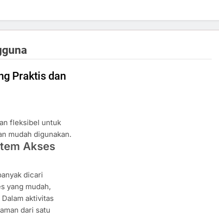
ngguna
g Praktis dan
n fleksibel untuk
an mudah digunakan.
tem Akses
anyak dicari
es yang mudah,
 Dalam aktivitas
aman dari satu