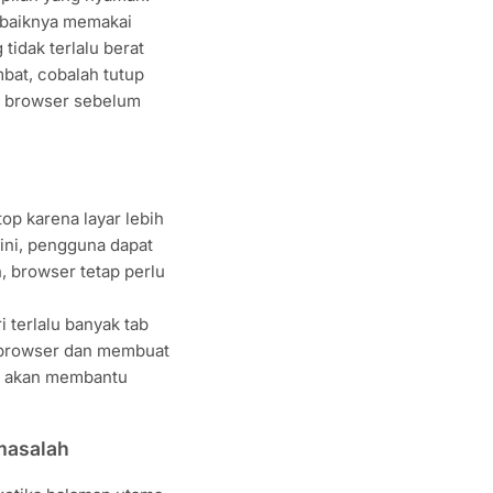
sebaiknya memakai
tidak terlalu berat
mbat, cobalah tutup
he browser sebelum
op karena layar lebih
 ini, pengguna dapat
, browser tetap perlu
terlalu banyak tab
 browser dan membuat
an akan membantu
masalah