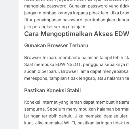
mengelola password. Gunakan password yang tida
jangan membagikannya kepada pihak lain. Jika br
fitur penyimpanan password, pertimbangkan dengan
jika perangkat sering dipinjam.
Cara Mengoptimalkan Akses ED
Gunakan Browser Terbaru
Browser terbaru membantu halaman tampil lebih sta
Saat membuka EDWINSLOT, pengguna sebaiknya m
sudah diperbarui. Browser lama dapat menyebabkan
merespons, tampilan tidak lengkap, atau halaman te
Pastikan Koneksi Stabil
Koneksi internet yang lemah dapat membuat halama
sempurna. Sebelum menyimpulkan halaman bermasa
jaringan terlebih dahulu. Jika memakai data seluler,
kuat. Jika memakai Wi-Fi, pastikan jaringan tidak ter