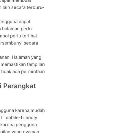
t dapat membuat
 lain secara terburu-
pengguna dapat
n halaman perlu
ol perlu terlihat
tersembunyi secara
anan. Halaman yang
u memastikan tampilan
n tidak ada permintaan
i Perangkat
engguna karena mudah
T mobile-friendly
n karena pengguna
pilan yang nyaman.