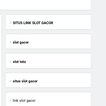
SITUS LINK SLOT GACOR
slot gacor
slot toto
situs slot gacor
link slot gacor