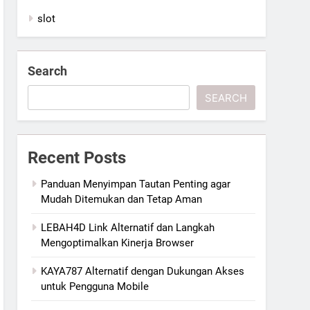
slot
Search
SEARCH
Recent Posts
Panduan Menyimpan Tautan Penting agar
Mudah Ditemukan dan Tetap Aman
LEBAH4D Link Alternatif dan Langkah
Mengoptimalkan Kinerja Browser
KAYA787 Alternatif dengan Dukungan Akses
untuk Pengguna Mobile