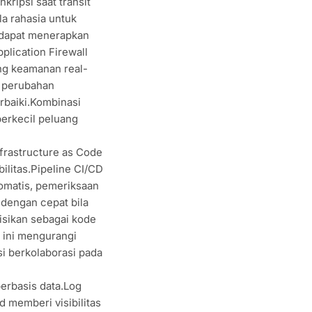
kripsi saat transit
la rahasia untuk
 dapat menerapkan
plication Firewall
g keamanan real-
n perubahan
erbaiki.Kombinasi
perkecil peluang
rastructure as Code
ilitas.Pipeline CI/CD
omatis, pemeriksaan
 dengan cepat bila
nisikan sebagai kode
s ini mengurangi
si berkolaborasi pada
berbasis data.Log
d memberi visibilitas