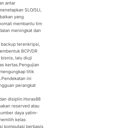
an antar
 menetapkan SLO/SLI,
rbaikan yang
anomali membantu tim
dalan meningkat dan
 backup terenkripsi,
r membentuk BCP/DR
isnis, lalu diuji
tas kertas.Pengujian
mengungkap titik
.Pendekatan ini
angguan perangkat
 dan disiplin.Horas88
nakan reserved atau
sumber daya yatim-
 memilih kelas
i komputasi berbasis