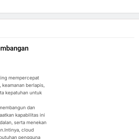
gembangan
ting mempercepat
, keamanan berlapis,
rta kepatuhan untuk
k membangun dan
tkan kapabilitas ini
ndalan, serta menekan
.Intinya, cloud
ebutuhan pengguna