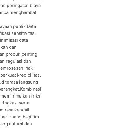
n peringatan biaya
 tanpa menghambat
cayaan publik.Data
kasi sensitivitas,
inimisasi data
lkan dan
dan produk penting
an regulasi dan
pemrosesan, hak
erkuat kredibilitas.
ud terasa langsung
s perangkat.Kombinasi
 meminimalkan friksi
 ringkas, serta
n rasa kendali
beri ruang bagi tim
ang natural dan