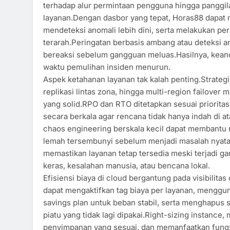
terhadap alur permintaan pengguna hingga panggil
layanan.Dengan dasbor yang tepat, Horas88 dapat
mendeteksi anomali lebih dini, serta melakukan pe
terarah.Peringatan berbasis ambang atau deteksi 
bereaksi sebelum gangguan meluas.Hasilnya, kean
waktu pemulihan insiden menurun.
Aspek ketahanan layanan tak kalah penting.Strategi
replikasi lintas zona, hingga multi-region failove
yang solid.RPO dan RTO ditetapkan sesuai prioritas b
secara berkala agar rencana tidak hanya indah di a
chaos engineering berskala kecil dapat membantu 
lemah tersembunyi sebelum menjadi masalah nyata
memastikan layanan tetap tersedia meski terjadi g
keras, kesalahan manusia, atau bencana lokal.
Efisiensi biaya di cloud bergantung pada visibilitas
dapat mengaktifkan tag biaya per layanan, menggu
savings plan untuk beban stabil, serta menghapus 
piatu yang tidak lagi dipakai.Right-sizing instance,
penyimpanan yang sesuai, dan memanfaatkan fungs