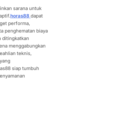
inkan sarana untuk
ptif.
horas88
dapat
get performa,
rta penghematan biaya
n ditingkatkan
arena menggabungkan
ahlian teknis,
 yang
ras88 siap tumbuh
 kenyamanan