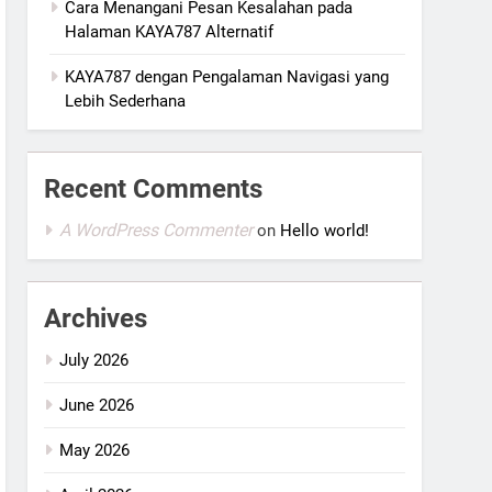
Cara Menangani Pesan Kesalahan pada
Halaman KAYA787 Alternatif
KAYA787 dengan Pengalaman Navigasi yang
Lebih Sederhana
Recent Comments
A WordPress Commenter
on
Hello world!
Archives
July 2026
June 2026
May 2026