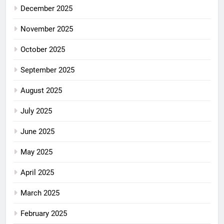
December 2025
November 2025
October 2025
September 2025
August 2025
July 2025
June 2025
May 2025
April 2025
March 2025
February 2025