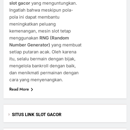
slot gacor
yang menguntungkan.
Ingatlah bahwa meskipun pola-
pola ini dapat membantu
meningkatkan peluang
kemenangan, mesin slot tetap
menggunakan
RNG (Random
Number Generator)
yang membuat
setiap putaran acak. Oleh karena
itu, selalu bermain dengan bijak,
mengelola bankroll dengan baik,
dan menikmati permainan dengan
cara yang menyenangkan.
Read More
SITUS LINK SLOT GACOR