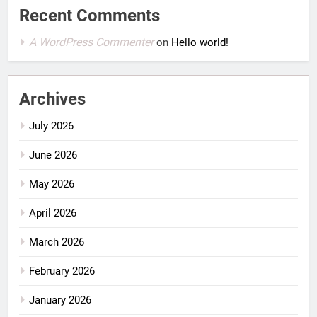
Recent Comments
A WordPress Commenter
on
Hello world!
Archives
July 2026
June 2026
May 2026
April 2026
March 2026
February 2026
January 2026