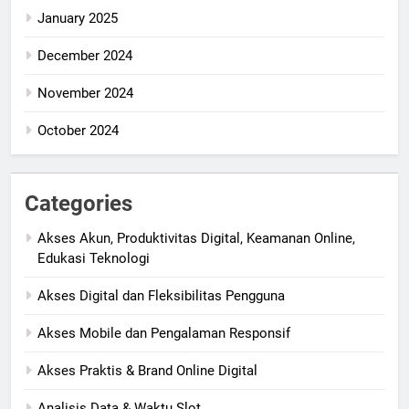
January 2025
December 2024
November 2024
October 2024
Categories
Akses Akun, Produktivitas Digital, Keamanan Online,
Edukasi Teknologi
Akses Digital dan Fleksibilitas Pengguna
Akses Mobile dan Pengalaman Responsif
Akses Praktis & Brand Online Digital
Analisis Data & Waktu Slot