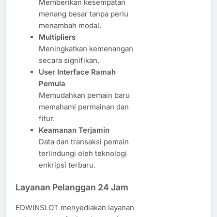
Memberikan kesempatan
menang besar tanpa perlu
menambah modal.
Multipliers
Meningkatkan kemenangan
secara signifikan.
User Interface Ramah
Pemula
Memudahkan pemain baru
memahami permainan dan
fitur.
Keamanan Terjamin
Data dan transaksi pemain
terlindungi oleh teknologi
enkripsi terbaru.
Layanan Pelanggan 24 Jam
EDWINSLOT menyediakan layanan