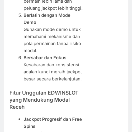
bermain lebih lama dan
peluang jackpot lebih tinggi.
Berlatih dengan Mode
Demo
Gunakan mode demo untuk
memahami mekanisme dan
pola permainan tanpa risiko
modal.
Bersabar dan Fokus
Kesabaran dan konsistensi
adalah kunci meraih jackpot
besar secara berkelanjutan.
Fitur Unggulan EDWINSLOT
yang Mendukung Modal
Receh
Jackpot Progresif dan Free
Spins