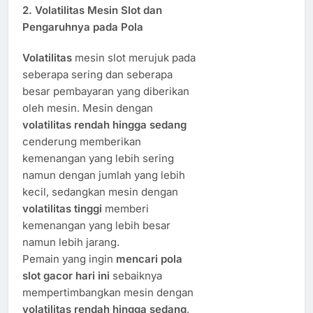
2.
Volatilitas Mesin Slot dan
Pengaruhnya pada Pola
Volatilitas
mesin slot merujuk pada
seberapa sering dan seberapa
besar pembayaran yang diberikan
oleh mesin. Mesin dengan
volatilitas rendah hingga sedang
cenderung memberikan
kemenangan yang lebih sering
namun dengan jumlah yang lebih
kecil, sedangkan mesin dengan
volatilitas tinggi
memberi
kemenangan yang lebih besar
namun lebih jarang.
Pemain yang ingin
mencari pola
slot gacor hari ini
sebaiknya
mempertimbangkan mesin dengan
volatilitas rendah hingga sedang
,