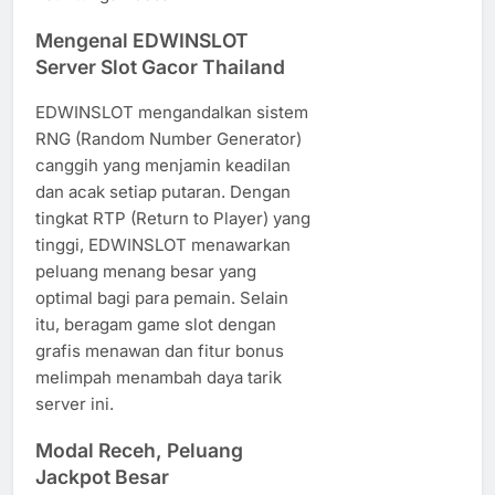
Mengenal EDWINSLOT
Server Slot Gacor Thailand
EDWINSLOT mengandalkan sistem
RNG (Random Number Generator)
canggih yang menjamin keadilan
dan acak setiap putaran. Dengan
tingkat RTP (Return to Player) yang
tinggi, EDWINSLOT menawarkan
peluang menang besar yang
optimal bagi para pemain. Selain
itu, beragam game slot dengan
grafis menawan dan fitur bonus
melimpah menambah daya tarik
server ini.
Modal Receh, Peluang
Jackpot Besar