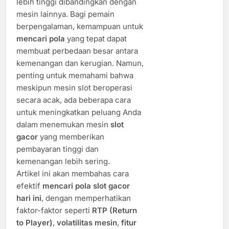
lebih tinggi dibandingkan dengan
mesin lainnya. Bagi pemain
berpengalaman, kemampuan untuk
mencari pola
yang tepat dapat
membuat perbedaan besar antara
kemenangan dan kerugian. Namun,
penting untuk memahami bahwa
meskipun mesin slot beroperasi
secara acak, ada beberapa cara
untuk meningkatkan peluang Anda
dalam menemukan mesin
slot
gacor
yang memberikan
pembayaran tinggi dan
kemenangan lebih sering.
Artikel ini akan membahas cara
efektif
mencari pola slot gacor
hari ini
, dengan memperhatikan
faktor-faktor seperti
RTP (Return
to Player)
,
volatilitas mesin
,
fitur