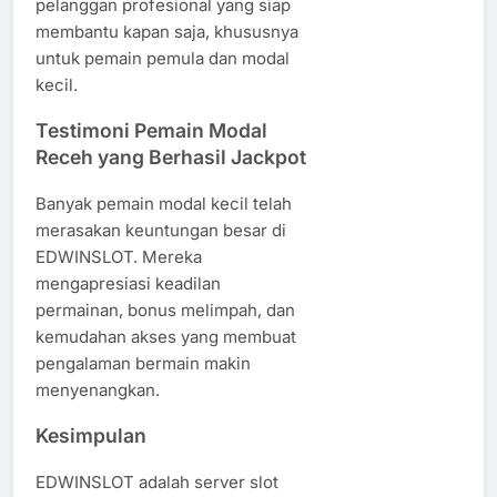
pelanggan profesional yang siap
membantu kapan saja, khususnya
untuk pemain pemula dan modal
kecil.
Testimoni Pemain Modal
Receh yang Berhasil Jackpot
Banyak pemain modal kecil telah
merasakan keuntungan besar di
EDWINSLOT. Mereka
mengapresiasi keadilan
permainan, bonus melimpah, dan
kemudahan akses yang membuat
pengalaman bermain makin
menyenangkan.
Kesimpulan
EDWINSLOT adalah server slot