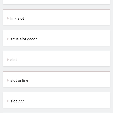
link slot
situs slot gacor
slot
slot online
slot 777