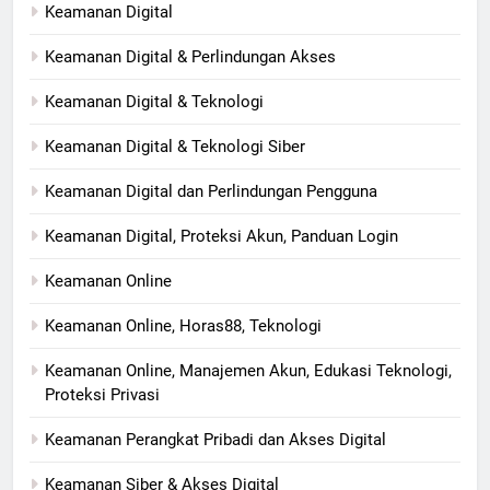
Keamanan Digital
Keamanan Digital & Perlindungan Akses
Keamanan Digital & Teknologi
Keamanan Digital & Teknologi Siber
Keamanan Digital dan Perlindungan Pengguna
Keamanan Digital, Proteksi Akun, Panduan Login
Keamanan Online
Keamanan Online, Horas88, Teknologi
Keamanan Online, Manajemen Akun, Edukasi Teknologi,
Proteksi Privasi
Keamanan Perangkat Pribadi dan Akses Digital
Keamanan Siber & Akses Digital