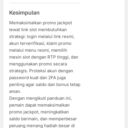
Kesimpulan
Memaksimalkan promo jackpot
lewat link slot membutuhkan
strategi: login melalui link resmi,
akun terverifikasi, klaim promo
melalui menu resmi, memilih
mesin slot dengan RTP tinggi, dan
menggunakan promo secara
strategis. Proteksi akun dengan
password kuat dan 2FA juga
penting agar saldo dan bonus tetap
aman.
Dengan mengikuti panduan ini,
pemain dapat memaksimalkan
promo jackpot, meningkatkan
saldo bermain, dan memperbesar
peluang menang hadiah besar di