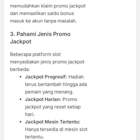
memudahkan klaim promo jackpot
dan memastikan saldo bonus
masuk ke akun tanpa masalah.
3. Pahami Jenis Promo
Jackpot
Beberapa platform slot
menyediakan jenis promo jackpot
berbeda:
Jackpot Progresif:
Hadiah
terus bertambah hingga ada
pemain yang menang.
Jackpot Harian:
Promo
jackpot yang reset setiap
hari.
Jackpot Mesin Tertentu:
Hanya tersedia di mesin slot
tertentu.