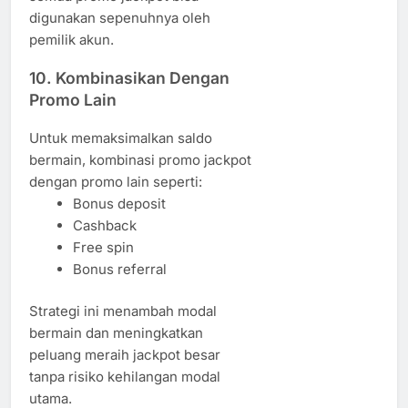
digunakan sepenuhnya oleh
pemilik akun.
10. Kombinasikan Dengan
Promo Lain
Untuk memaksimalkan saldo
bermain, kombinasi promo jackpot
dengan promo lain seperti:
Bonus deposit
Cashback
Free spin
Bonus referral
Strategi ini menambah modal
bermain dan meningkatkan
peluang meraih jackpot besar
tanpa risiko kehilangan modal
utama.