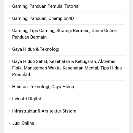
Gaming, Panduan Pemula, Tutorial
Gaming, Panduan, Champion4D
Gaming, Tips Gaming, Strategi Bermain, Game Online,
Panduan Bermain
Gaya Hidup & Teknologi
Gaya Hidup Sehat, Kesehatan & Kebugaran, Aktivitas
Fisik, Manajemen Waktu, Kesehatan Mental, Tips Hidup
Produktif
Hiburan, Teknologi, Gaya Hidup
Industri Digital
Infrastruktur & Arsitektur Sistem
Judi Online