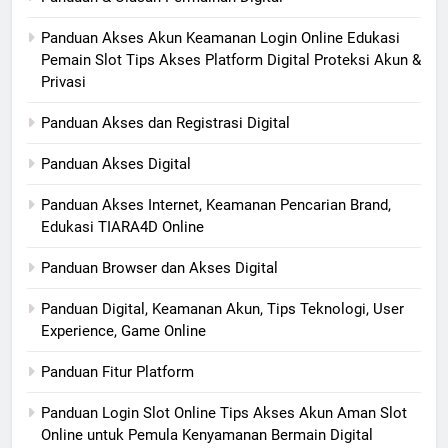
Panduan Akses Akun Keamanan Login Online Edukasi
Pemain Slot Tips Akses Platform Digital Proteksi Akun &
Privasi
Panduan Akses dan Registrasi Digital
Panduan Akses Digital
Panduan Akses Internet, Keamanan Pencarian Brand,
Edukasi TIARA4D Online
Panduan Browser dan Akses Digital
Panduan Digital, Keamanan Akun, Tips Teknologi, User
Experience, Game Online
Panduan Fitur Platform
Panduan Login Slot Online Tips Akses Akun Aman Slot
Online untuk Pemula Kenyamanan Bermain Digital