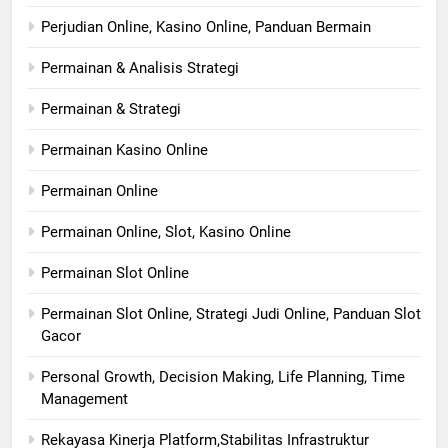
Perjudian Online, Kasino Online, Panduan Bermain
Permainan & Analisis Strategi
Permainan & Strategi
Permainan Kasino Online
Permainan Online
Permainan Online, Slot, Kasino Online
Permainan Slot Online
Permainan Slot Online, Strategi Judi Online, Panduan Slot
Gacor
Personal Growth, Decision Making, Life Planning, Time
Management
Rekayasa Kinerja Platform,Stabilitas Infrastruktur