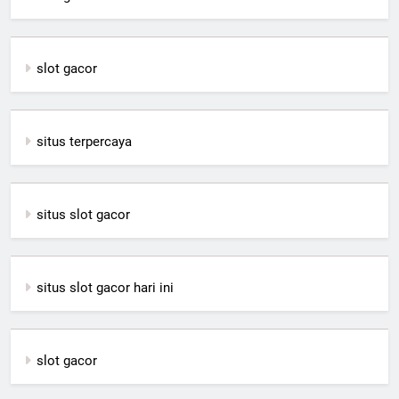
slot gacor
situs terpercaya
situs slot gacor
situs slot gacor hari ini
slot gacor