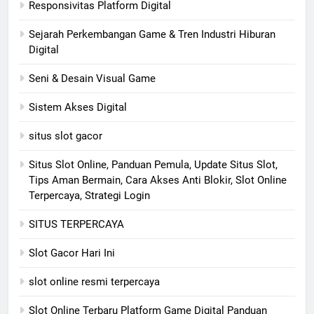
Responsivitas Platform Digital
Sejarah Perkembangan Game & Tren Industri Hiburan
Digital
Seni & Desain Visual Game
Sistem Akses Digital
situs slot gacor
Situs Slot Online, Panduan Pemula, Update Situs Slot,
Tips Aman Bermain, Cara Akses Anti Blokir, Slot Online
Terpercaya, Strategi Login
SITUS TERPERCAYA
Slot Gacor Hari Ini
slot online resmi terpercaya
Slot Online Terbaru Platform Game Digital Panduan