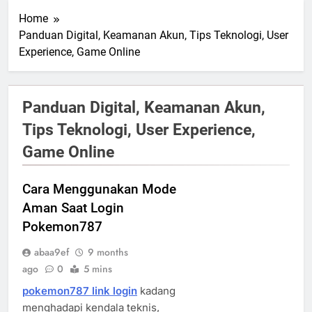
Home
Panduan Digital, Keamanan Akun, Tips Teknologi, User
Experience, Game Online
Panduan Digital, Keamanan Akun,
Tips Teknologi, User Experience,
Game Online
Cara Menggunakan Mode
Aman Saat Login
Pokemon787
abaa9ef
9 months
ago
0
5 mins
pokemon787 link login
kadang
menghadapi kendala teknis,