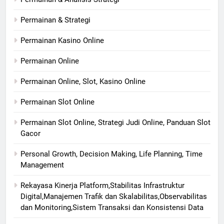
Permainan & Strategi
Permainan Kasino Online
Permainan Online
Permainan Online, Slot, Kasino Online
Permainan Slot Online
Permainan Slot Online, Strategi Judi Online, Panduan Slot
Gacor
Personal Growth, Decision Making, Life Planning, Time
Management
Rekayasa Kinerja Platform,Stabilitas Infrastruktur
Digital,Manajemen Trafik dan Skalabilitas,Observabilitas
dan Monitoring,Sistem Transaksi dan Konsistensi Data