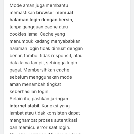
Mode aman juga membantu
memastikan
browser memuat
halaman login dengan bersih
,
tanpa gangguan cache atau
cookies lama. Cache yang
menumpuk kadang menyebabkan
halaman login tidak dimuat dengan
benar, tombol tidak responsif, atau
data lama tampil, sehingga login
gagal. Membersihkan cache
sebelum menggunakan mode
aman menambah tingkat
keberhasilan login.
Selain itu, pastikan
jaringan
internet stabil
. Koneksi yang
lambat atau tidak konsisten dapat
menghambat proses autentikasi
dan memicu error saat login.