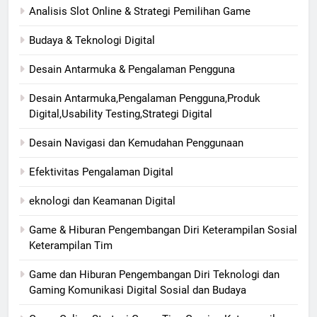
Analisis Slot Online & Strategi Pemilihan Game
Budaya & Teknologi Digital
Desain Antarmuka & Pengalaman Pengguna
Desain Antarmuka,Pengalaman Pengguna,Produk
Digital,Usability Testing,Strategi Digital
Desain Navigasi dan Kemudahan Penggunaan
Efektivitas Pengalaman Digital
eknologi dan Keamanan Digital
Game & Hiburan Pengembangan Diri Keterampilan Sosial
Keterampilan Tim
Game dan Hiburan Pengembangan Diri Teknologi dan
Gaming Komunikasi Digital Sosial dan Budaya