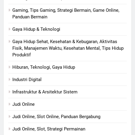
Gaming, Tips Gaming, Strategi Bermain, Game Online,
Panduan Bermain
Gaya Hidup & Teknologi
Gaya Hidup Sehat, Kesehatan & Kebugaran, Aktivitas
Fisik, Manajemen Waktu, Kesehatan Mental, Tips Hidup
Produktif
Hiburan, Teknologi, Gaya Hidup
Industri Digital
Infrastruktur & Arsitektur Sistem
Judi Online
Judi Online, Slot Online, Panduan Bergabung
Judi Online, Slot, Strategi Permainan