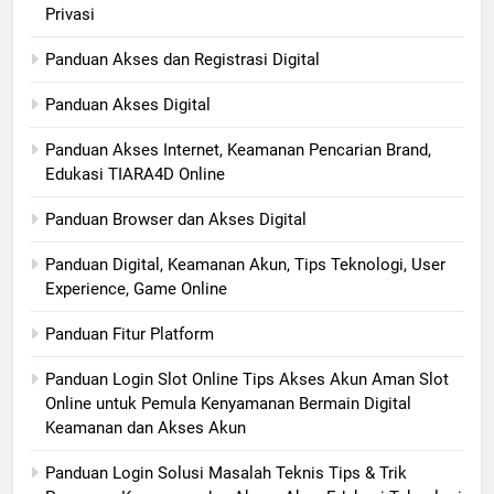
Privasi
Panduan Akses dan Registrasi Digital
Panduan Akses Digital
Panduan Akses Internet, Keamanan Pencarian Brand,
Edukasi TIARA4D Online
Panduan Browser dan Akses Digital
Panduan Digital, Keamanan Akun, Tips Teknologi, User
Experience, Game Online
Panduan Fitur Platform
Panduan Login Slot Online Tips Akses Akun Aman Slot
Online untuk Pemula Kenyamanan Bermain Digital
Keamanan dan Akses Akun
Panduan Login Solusi Masalah Teknis Tips & Trik