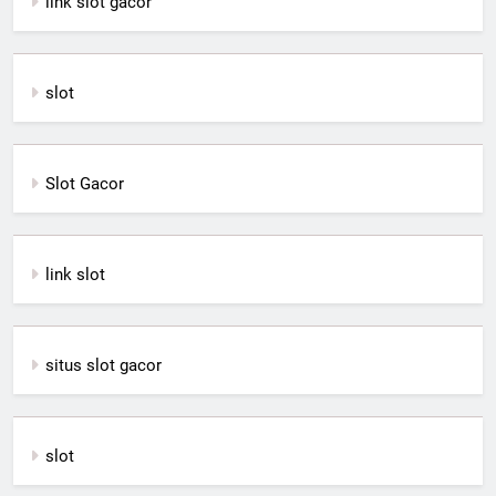
link slot gacor
slot
Slot Gacor
link slot
situs slot gacor
slot