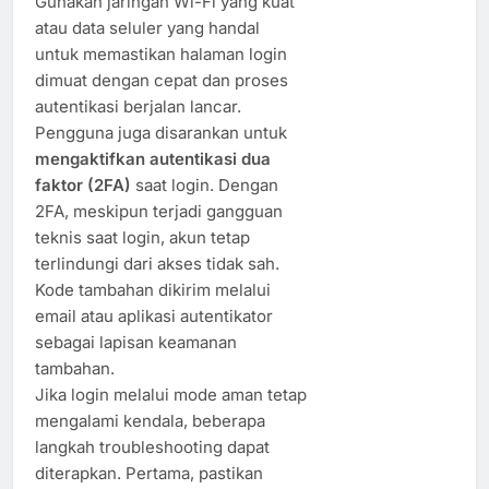
Gunakan jaringan Wi-Fi yang kuat
atau data seluler yang handal
untuk memastikan halaman login
dimuat dengan cepat dan proses
autentikasi berjalan lancar.
Pengguna juga disarankan untuk
mengaktifkan autentikasi dua
faktor (2FA)
saat login. Dengan
2FA, meskipun terjadi gangguan
teknis saat login, akun tetap
terlindungi dari akses tidak sah.
Kode tambahan dikirim melalui
email atau aplikasi autentikator
sebagai lapisan keamanan
tambahan.
Jika login melalui mode aman tetap
mengalami kendala, beberapa
langkah troubleshooting dapat
diterapkan. Pertama, pastikan