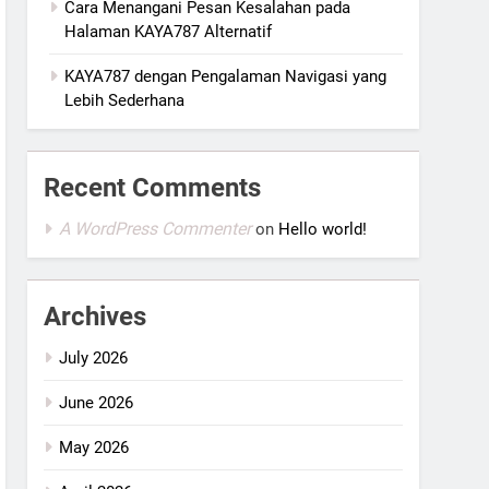
Cara Menangani Pesan Kesalahan pada
Halaman KAYA787 Alternatif
KAYA787 dengan Pengalaman Navigasi yang
Lebih Sederhana
Recent Comments
A WordPress Commenter
on
Hello world!
Archives
July 2026
June 2026
May 2026