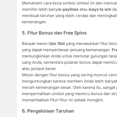
Memahami cara kerja simbol-simbol ini dan mencar
memiliki lebih banyak
paylines
atau
ways to win
da
membuat taruhan yang lebih cerdas dan meningkat
kemenangan.
5. Fitur Bonus dan Free Spins
Banyak mesin
Ular Slot
yang menawarkan fitur bon
yang dapat memperbesar peluang kemenangan.
Fr
memungkinkan Anda untuk memutar gulungan tan
uang Anda, sementara putaran bonus dapat memic
atau jackpot besar.
Mesin dengan fitur bonus yang sering muncul cen
menguntungkan karena memberi Anda lebih banyak
meraih kemenangan besar. Oleh karena itu, sangat 
memperhatikan simbol yang memicu bonus dan stra
memanfaatkan fitur-fitur ini sebaik mungkin.
6. Pengelolaan Taruhan