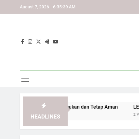
Skip
August 7, 2026
6:35:40 AM
to
content
MC 
Ikuti Beri
 agar Mudah Ditemukan dan Tetap Aman
LEBAH4D Link 
2 Weeks Ago
HEADLINES