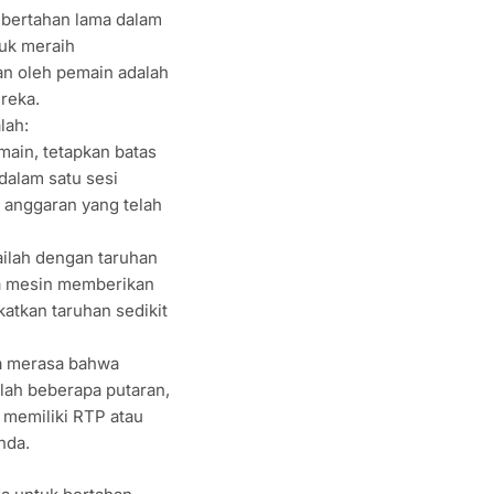
 bertahan lama dalam
uk meraih
an oleh pemain adalah
reka.
lah:
main, tetapkan batas
dalam satu sesi
 anggaran yang telah
ailah dengan taruhan
ka mesin memberikan
atkan taruhan sedikit
da merasa bahwa
lah beberapa putaran,
g memiliki RTP atau
nda.