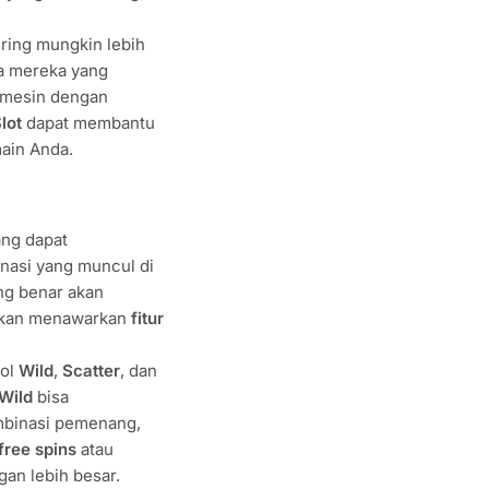
ring mungkin lebih
ra mereka yang
a mesin dengan
lot
dapat membantu
ain Anda.
ang dapat
nasi yang muncul di
ang benar akan
hkan menawarkan
fitur
bol
Wild
,
Scatter
, dan
Wild
bisa
mbinasi pemenang,
free spins
atau
an lebih besar.