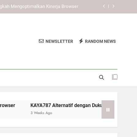
ngkah Mengoptimalkan Kinerja Browser
ukungan Akses untuk Pengguna Mobile
han pada Halaman KAYA787 Alternatif
NEWSLETTER
RANDOM NEWS
agar Mudah Ditemukan dan Tetap Aman
ngkah Mengoptimalkan Kinerja Browser
otball.
ukungan Akses untuk Pengguna Mobile
han pada Halaman KAYA787 Alternatif
KAYA787 Alternatif dengan Dukungan Akses untuk Penggun
3 Weeks Ago