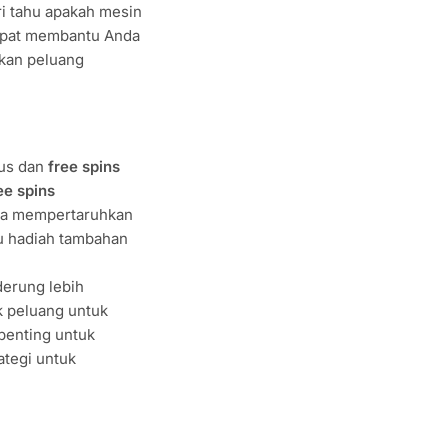
i tahu apakah mesin
pat membantu Anda
kan peluang
us dan
free spins
ee spins
pa mempertaruhkan
u hadiah tambahan
derung lebih
 peluang untuk
penting untuk
tegi untuk