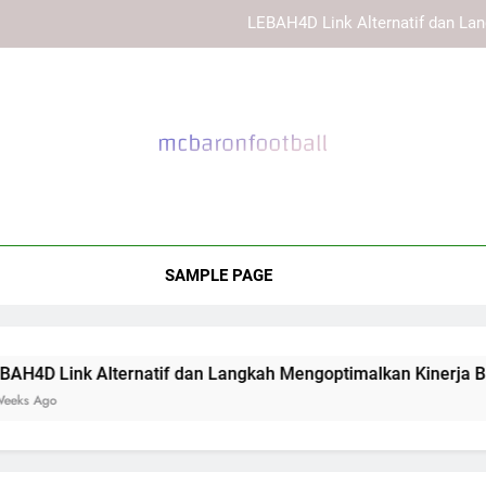
LEBAH4D Link Alternatif dan La
KAYA787 Alternatif dengan D
Cara Menangani Pesan Kesala
Panduan Menyimpan Tautan Penting 
Baron Football
LEBAH4D Link Alternatif dan La
ta Dan Ulasan Terbaru Seputar Dunia Sepak Bola Di MC Baron Fo
KAYA787 Alternatif dengan D
SAMPLE PAGE
Cara Menangani Pesan Kesala
Alternatif dan Langkah Mengoptimalkan Kinerja Browser