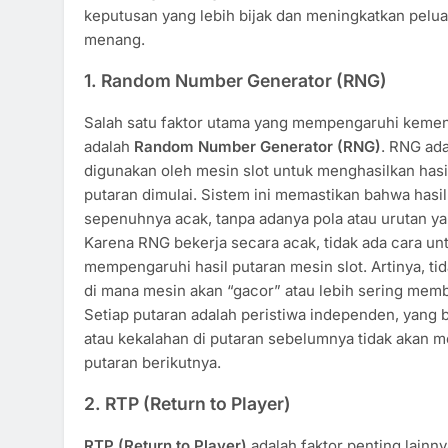
keputusan yang lebih bijak dan meningkatkan pelu
menang.
1. Random Number Generator (RNG)
Salah satu faktor utama yang mempengaruhi keme
adalah
Random Number Generator (RNG)
. RNG ad
digunakan oleh mesin slot untuk menghasilkan hasil
putaran dimulai. Sistem ini memastikan bahwa hasil
sepenuhnya acak, tanpa adanya pola atau urutan yan
Karena RNG bekerja secara acak, tidak ada cara un
mempengaruhi hasil putaran mesin slot. Artinya, ti
di mana mesin akan “gacor” atau lebih sering me
Setiap putaran adalah peristiwa independen, yang
atau kekalahan di putaran sebelumnya tidak akan 
putaran berikutnya.
2. RTP (Return to Player)
RTP (Return to Player)
adalah faktor penting lainn