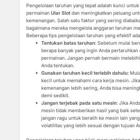
Pengelolaan taruhan yang tepat adalah kunci untuk
permainan
Ular Slot
dan meningkatkan peluang unt
kemenangan. Salah satu faktor yang sering diabaik
bagaimana mereka mengelola anggaran taruhan me
Beberapa tips pengelolaan taruhan yang efektif ada
Tentukan batas taruhan
: Sebelum mulai ber
berapa banyak yang ingin Anda pertaruhkan 
permainan. Jangan pernah bermain melebihi
Anda tentukan.
Gunakan taruhan kecil terlebih dahulu
: Mul
kecil untuk memahami cara kerja mesin. Ji
kemenangan lebih sering, Anda bisa meningk
demi sedikit.
Jangan terjebak pada satu mesin
: Jika An
mesin tidak memberikan hasil yang baik sete
jangan ragu untuk beralih ke mesin lain yan
volatilitas yang lebih sesuai dengan tujuan A