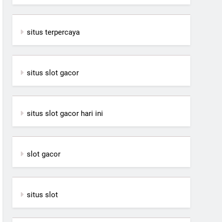
situs terpercaya
situs slot gacor
situs slot gacor hari ini
slot gacor
situs slot