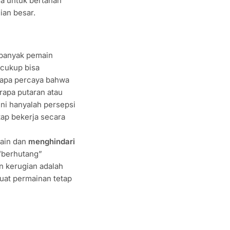
a untuk bertahan
ian besar.
 banyak pemain
cukup bisa
apa percaya bahwa
apa putaran atau
ini hanyalah persepsi
tap bekerja secara
ain dan
menghindari
“berhutang”
 kerugian adalah
uat permainan tetap