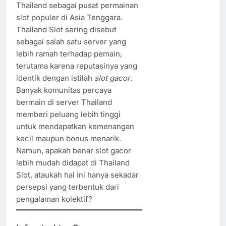
Thailand sebagai pusat permainan
slot populer di Asia Tenggara.
Thailand Slot sering disebut
sebagai salah satu server yang
lebih ramah terhadap pemain,
terutama karena reputasinya yang
identik dengan istilah
slot gacor
.
Banyak komunitas percaya
bermain di server Thailand
memberi peluang lebih tinggi
untuk mendapatkan kemenangan
kecil maupun bonus menarik.
Namun, apakah benar slot gacor
lebih mudah didapat di Thailand
Slot, ataukah hal ini hanya sekadar
persepsi yang terbentuk dari
pengalaman kolektif?