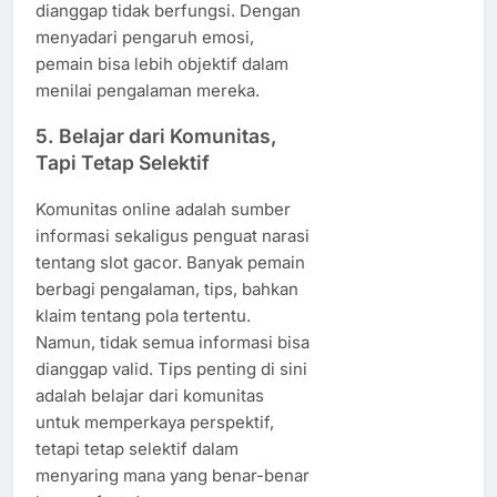
dianggap tidak berfungsi. Dengan
menyadari pengaruh emosi,
pemain bisa lebih objektif dalam
menilai pengalaman mereka.
5. Belajar dari Komunitas,
Tapi Tetap Selektif
Komunitas online adalah sumber
informasi sekaligus penguat narasi
tentang slot gacor. Banyak pemain
berbagi pengalaman, tips, bahkan
klaim tentang pola tertentu.
Namun, tidak semua informasi bisa
dianggap valid. Tips penting di sini
adalah belajar dari komunitas
untuk memperkaya perspektif,
tetapi tetap selektif dalam
menyaring mana yang benar-benar