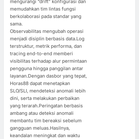
mengurangi “drift” konfigurasi dan
memudahkan tim lintas fungsi
berkolaborasi pada standar yang
sama.
Observabilitas mengubah operasi
menjadi disiplin berbasis data.Log
terstruktur, metrik performa, dan
tracing end-to-end memberi
visibilitas terhadap alur permintaan
pengguna hingga panggilan antar
layanan.Dengan dasbor yang tepat,
Horas88 dapat menetapkan
SLO/SLI, mendeteksi anomali lebih
dini, serta melakukan perbaikan
yang terarah.Peringatan berbasis
ambang atau deteksi anomali
membantu tim bereaksi sebelum
gangguan meluas.Hasilnya,
keandalan meningkat dan waktu