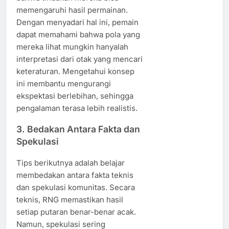
memengaruhi hasil permainan.
Dengan menyadari hal ini, pemain
dapat memahami bahwa pola yang
mereka lihat mungkin hanyalah
interpretasi dari otak yang mencari
keteraturan. Mengetahui konsep
ini membantu mengurangi
ekspektasi berlebihan, sehingga
pengalaman terasa lebih realistis.
3. Bedakan Antara Fakta dan
Spekulasi
Tips berikutnya adalah belajar
membedakan antara fakta teknis
dan spekulasi komunitas. Secara
teknis, RNG memastikan hasil
setiap putaran benar-benar acak.
Namun, spekulasi sering