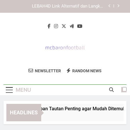
Skip
KAYA787 Alternatif dengan Dukungan Akses
to
untuk Pengguna Mobile
content
Cara Menangani Pesan Kesalahan pada Halaman
KAYA787 Alternatif
Panduan Menyimpan Tautan Penting agar Mudah
Ditemukan dan Tetap Aman
LEBAH4D Link Alternatif dan Langkah
Mengoptimalkan Kinerja Browser
KAYA787 Alternatif dengan Dukungan Akses
untuk Pengguna Mobile
MC Baron
Ikuti Berita Dan Ulasan Terbaru Seputar
Cara Menangani Pesan Kesalahan pada Halaman
NEWSLETTER
RANDOM NEWS
Football
KAYA787 Alternatif
Dunia Sepak Bola Di MC Baron Football.
MENU
nduan Menyimpan Tautan Penting agar Mudah Ditemukan da
HEADLINES
Weeks Ago