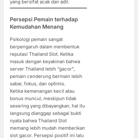
yang bersifat acak dan adil.
Persepsi Pemain terhadap
Kemudahan Menang
Psikologi pemain sangat
berpengaruh dalam membentuk
reputasi Thailand Slot. Ketika
masuk dengan keyakinan bahwa
server Thailand lebih “gacor”,
pemain cenderung bermain lebih
sabar, fokus, dan optimis.
Ketika kemenangan kecil atau
bonus muncul, meskipun tidak
sesering yang dibayangkan, hal itu
langsung dianggap sebagai bukti
nyata bahwa Thailand Slot
memang lebih mudah memberikan
slot gacor. Persepsi positif ini lalu