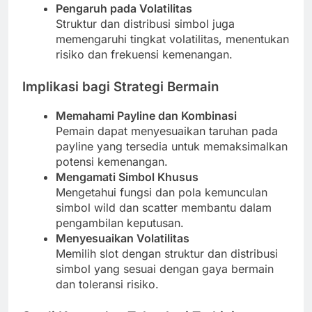
Pengaruh pada Volatilitas
Struktur dan distribusi simbol juga
memengaruhi tingkat volatilitas, menentukan
risiko dan frekuensi kemenangan.
Implikasi bagi Strategi Bermain
Memahami Payline dan Kombinasi
Pemain dapat menyesuaikan taruhan pada
payline yang tersedia untuk memaksimalkan
potensi kemenangan.
Mengamati Simbol Khusus
Mengetahui fungsi dan pola kemunculan
simbol wild dan scatter membantu dalam
pengambilan keputusan.
Menyesuaikan Volatilitas
Memilih slot dengan struktur dan distribusi
simbol yang sesuai dengan gaya bermain
dan toleransi risiko.