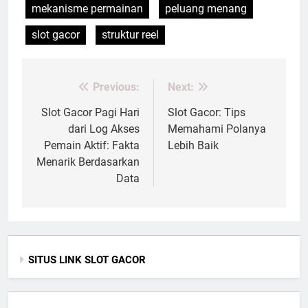
mekanisme permainan
peluang menang
slot gacor
struktur reel
Previous:
Next:
Post
navigation
Slot Gacor Pagi Hari
Slot Gacor: Tips
dari Log Akses
Memahami Polanya
Pemain Aktif: Fakta
Lebih Baik
Menarik Berdasarkan
Data
SITUS LINK SLOT GACOR