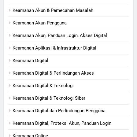
Keamanan Akun & Pemecahan Masalah
Keamanan Akun Pengguna
Keamanan Akun, Panduan Login, Akses Digital
Keamanan Aplikasi & Infrastruktur Digital
Keamanan Digital
Keamanan Digital & Perlindungan Akses
Keamanan Digital & Teknologi
Keamanan Digital & Teknologi Siber
Keamanan Digital dan Perlindungan Pengguna
Keamanan Digital, Proteksi Akun, Panduan Login
Keamanan Online