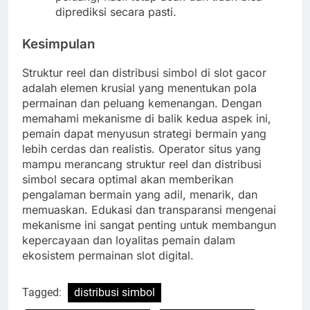
diprediksi secara pasti.
Kesimpulan
Struktur reel dan distribusi simbol di slot gacor
adalah elemen krusial yang menentukan pola
permainan dan peluang kemenangan. Dengan
memahami mekanisme di balik kedua aspek ini,
pemain dapat menyusun strategi bermain yang
lebih cerdas dan realistis. Operator situs yang
mampu merancang struktur reel dan distribusi
simbol secara optimal akan memberikan
pengalaman bermain yang adil, menarik, dan
memuaskan. Edukasi dan transparansi mengenai
mekanisme ini sangat penting untuk membangun
kepercayaan dan loyalitas pemain dalam
ekosistem permainan slot digital.
Tagged:
distribusi simbol