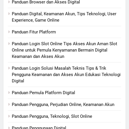
Panduan Browser dan Akses Digital
Panduan Digital, Keamanan Akun, Tips Teknologi, User
Experience, Game Online
Panduan Fitur Platform
Panduan Login Slot Online Tips Akses Akun Aman Slot
Online untuk Pemula Kenyamanan Bermain Digital
Keamanan dan Akses Akun
Panduan Login Solusi Masalah Teknis Tips & Trik
Pengguna Keamanan dan Akses Akun Edukasi Teknologi
Digital
Panduan Pemula Platform Digital
Panduan Pengguna, Perjudian Online, Keamanan Akun
Panduan Pengguna, Teknologi, Slot Online
Panduan Penggunaan Digital