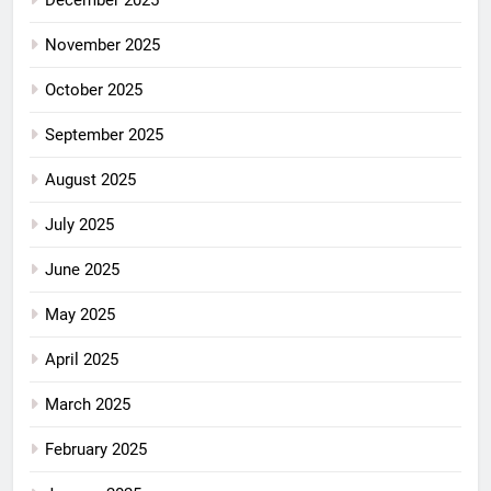
December 2025
November 2025
October 2025
September 2025
August 2025
July 2025
June 2025
May 2025
April 2025
March 2025
February 2025