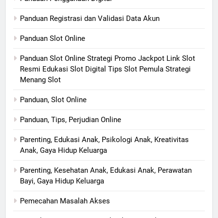
Panduan Registrasi dan Validasi Data Akun
Panduan Slot Online
Panduan Slot Online Strategi Promo Jackpot Link Slot
Resmi Edukasi Slot Digital Tips Slot Pemula Strategi
Menang Slot
Panduan, Slot Online
Panduan, Tips, Perjudian Online
Parenting, Edukasi Anak, Psikologi Anak, Kreativitas
Anak, Gaya Hidup Keluarga
Parenting, Kesehatan Anak, Edukasi Anak, Perawatan
Bayi, Gaya Hidup Keluarga
Pemecahan Masalah Akses