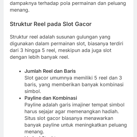
dampaknya terhadap pola permainan dan peluang
menang.
Struktur Reel pada Slot Gacor
Struktur reel adalah susunan gulungan yang
digunakan dalam permainan slot, biasanya terdiri
dari 3 hingga 5 reel, meskipun ada juga slot
dengan lebih banyak reel.
Jumlah Reel dan Baris
Slot gacor umumnya memiliki 5 reel dan 3
baris, yang memberikan banyak kombinasi
simbol.
Payline dan Kombinasi
Payline adalah garis imajiner tempat simbol
harus sejajar agar memenangkan hadiah.
Situs slot gacor biasanya menawarkan
banyak payline untuk meningkatkan peluang
menang.