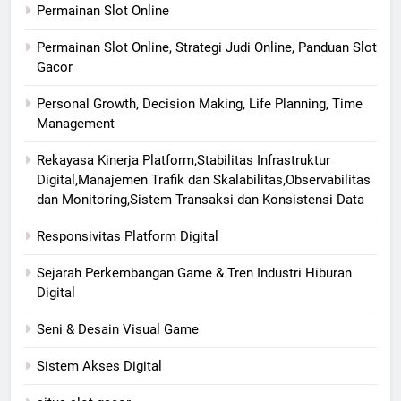
Permainan Slot Online
Permainan Slot Online, Strategi Judi Online, Panduan Slot
Gacor
Personal Growth, Decision Making, Life Planning, Time
Management
Rekayasa Kinerja Platform,Stabilitas Infrastruktur
Digital,Manajemen Trafik dan Skalabilitas,Observabilitas
dan Monitoring,Sistem Transaksi dan Konsistensi Data
Responsivitas Platform Digital
Sejarah Perkembangan Game & Tren Industri Hiburan
Digital
Seni & Desain Visual Game
Sistem Akses Digital