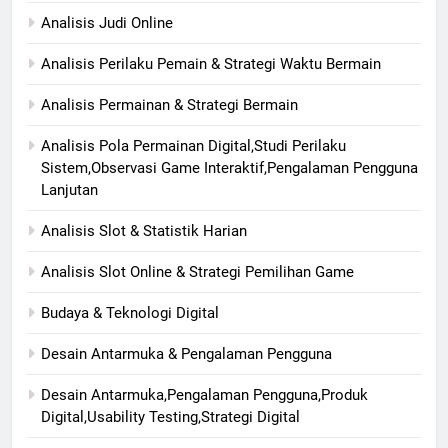
Analisis Judi Online
Analisis Perilaku Pemain & Strategi Waktu Bermain
Analisis Permainan & Strategi Bermain
Analisis Pola Permainan Digital,Studi Perilaku
Sistem,Observasi Game Interaktif,Pengalaman Pengguna
Lanjutan
Analisis Slot & Statistik Harian
Analisis Slot Online & Strategi Pemilihan Game
Budaya & Teknologi Digital
Desain Antarmuka & Pengalaman Pengguna
Desain Antarmuka,Pengalaman Pengguna,Produk
Digital,Usability Testing,Strategi Digital