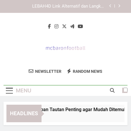
Skip
KAYA787 Alternatif dengan Dukungan Akses
to
untuk Pengguna Mobile
content
Cara Menangani Pesan Kesalahan pada Halaman
KAYA787 Alternatif
Panduan Menyimpan Tautan Penting agar Mudah
Ditemukan dan Tetap Aman
LEBAH4D Link Alternatif dan Langkah
Mengoptimalkan Kinerja Browser
KAYA787 Alternatif dengan Dukungan Akses
untuk Pengguna Mobile
MC Baron
Ikuti Berita Dan Ulasan Terbaru Seputar
Cara Menangani Pesan Kesalahan pada Halaman
NEWSLETTER
RANDOM NEWS
Football
KAYA787 Alternatif
Dunia Sepak Bola Di MC Baron Football.
MENU
nduan Menyimpan Tautan Penting agar Mudah Ditemukan da
HEADLINES
Weeks Ago