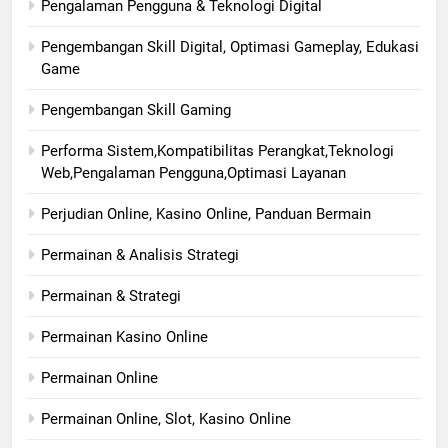
Pengalaman Pengguna & Teknologi Digital
Pengembangan Skill Digital, Optimasi Gameplay, Edukasi
Game
Pengembangan Skill Gaming
Performa Sistem,Kompatibilitas Perangkat,Teknologi
Web,Pengalaman Pengguna,Optimasi Layanan
Perjudian Online, Kasino Online, Panduan Bermain
Permainan & Analisis Strategi
Permainan & Strategi
Permainan Kasino Online
Permainan Online
Permainan Online, Slot, Kasino Online