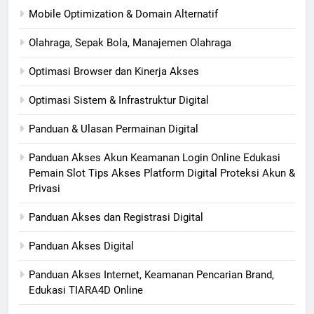
Mobile Optimization & Domain Alternatif
Olahraga, Sepak Bola, Manajemen Olahraga
Optimasi Browser dan Kinerja Akses
Optimasi Sistem & Infrastruktur Digital
Panduan & Ulasan Permainan Digital
Panduan Akses Akun Keamanan Login Online Edukasi
Pemain Slot Tips Akses Platform Digital Proteksi Akun &
Privasi
Panduan Akses dan Registrasi Digital
Panduan Akses Digital
Panduan Akses Internet, Keamanan Pencarian Brand,
Edukasi TIARA4D Online