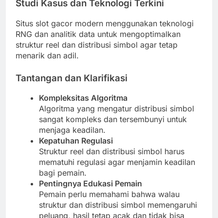
Studi Kasus dan Teknologi Terkini
Situs slot gacor modern menggunakan teknologi
RNG dan analitik data untuk mengoptimalkan
struktur reel dan distribusi simbol agar tetap
menarik dan adil.
Tantangan dan Klarifikasi
Kompleksitas Algoritma
Algoritma yang mengatur distribusi simbol
sangat kompleks dan tersembunyi untuk
menjaga keadilan.
Kepatuhan Regulasi
Struktur reel dan distribusi simbol harus
mematuhi regulasi agar menjamin keadilan
bagi pemain.
Pentingnya Edukasi Pemain
Pemain perlu memahami bahwa walau
struktur dan distribusi simbol memengaruhi
peluang, hasil tetap acak dan tidak bisa