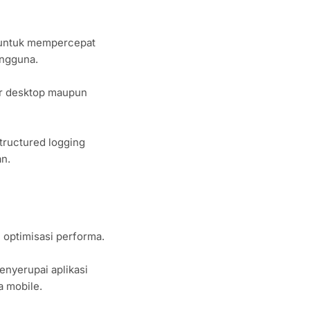
 untuk mempercepat
engguna.
r desktop maupun
structured logging
n.
 optimisasi performa.
nyerupai aplikasi
a mobile.