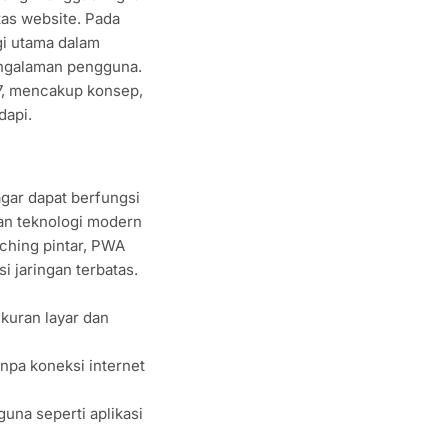
tas website. Pada
gi utama dalam
pengalaman pengguna.
7, mencakup konsep,
dapi.
gar dapat berfungsi
kan teknologi modern
aching pintar, PWA
 jaringan terbatas.
kuran layar dan
npa koneksi internet
una seperti aplikasi