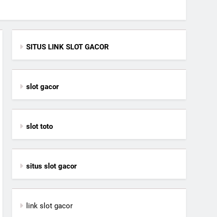
SITUS LINK SLOT GACOR
slot gacor
slot toto
situs slot gacor
link slot gacor