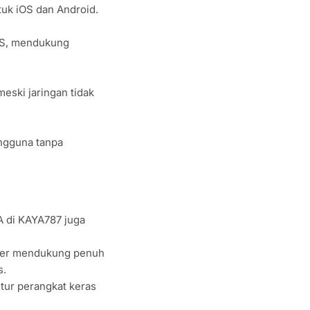
tuk iOS dan Android.
PS, mendukung
eski jaringan tidak
engguna tanpa
 di KAYA787 juga
er mendukung penuh
s.
tur perangkat keras