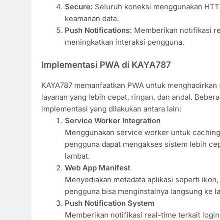
Secure:
Seluruh koneksi menggunakan HTT
keamanan data.
Push Notifications:
Memberikan notifikasi re
meningkatkan interaksi pengguna.
Implementasi PWA di KAYA787
KAYA787 memanfaatkan PWA untuk menghadirkan s
layanan yang lebih cepat, ringan, dan andal. Bebera
implementasi yang dilakukan antara lain:
Service Worker Integration
Menggunakan service worker untuk caching 
pengguna dapat mengakses sistem lebih cep
lambat.
Web App Manifest
Menyediakan metadata aplikasi seperti ikon,
pengguna bisa menginstalnya langsung ke la
Push Notification System
Memberikan notifikasi real-time terkait login,