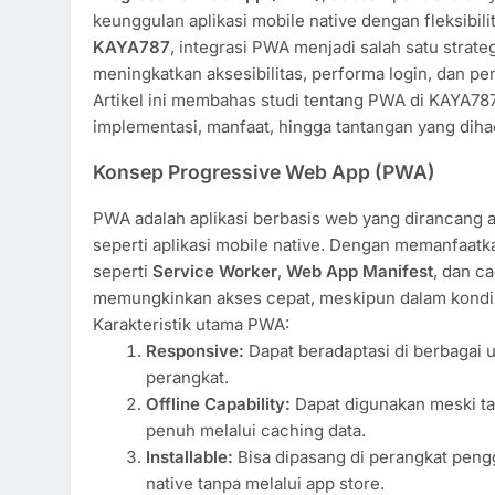
keunggulan aplikasi mobile native dengan fleksibili
KAYA787
, integrasi PWA menjadi salah satu strate
meningkatkan aksesibilitas, performa login, dan 
Artikel ini membahas studi tentang PWA di KAYA78
implementasi, manfaat, hingga tantangan yang diha
Konsep Progressive Web App (PWA)
PWA adalah aplikasi berbasis web yang dirancang a
seperti aplikasi mobile native. Dengan memanfaat
seperti
Service Worker
,
Web App Manifest
, dan c
memungkinkan akses cepat, meskipun dalam kondisi
Karakteristik utama PWA:
Responsive:
Dapat beradaptasi di berbagai u
perangkat.
Offline Capability:
Dapat digunakan meski ta
penuh melalui caching data.
Installable:
Bisa dipasang di perangkat pengg
native tanpa melalui app store.