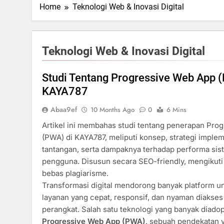
Home
Teknologi Web & Inovasi Digital
Teknologi Web & Inovasi Digital
Studi Tentang Progressive Web App 
KAYA787
Abaa9ef
10 Months Ago
0
6 Mins
Artikel ini membahas studi tentang penerapan Pro
(PWA) di KAYA787, meliputi konsep, strategi implem
tantangan, serta dampaknya terhadap performa si
pengguna. Disusun secara SEO-friendly, mengikuti 
bebas plagiarisme.
Transformasi digital mendorong banyak platform 
layanan yang cepat, responsif, dan nyaman diakses
perangkat. Salah satu teknologi yang banyak diadop
Progressive Web App (PWA)
, sebuah pendekatan