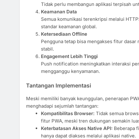
Tidak perlu membangun aplikasi terpisah un
Keamanan Data
Semua komunikasi terenkripsi melalui HTT
standar keamanan global.
Ketersediaan Offline
Pengguna tetap bisa mengakses fitur dasar m
stabil.
Engagement Lebih Tinggi
Push notification meningkatkan interaksi p
mengganggu kenyamanan.
Tantangan Implementasi
Meski memiliki banyak keunggulan, penerapan PWA
menghadapi sejumlah tantangan:
Kompatibilitas Browser:
Tidak semua brows
fitur PWA, meski tren dukungan semakin lua
Keterbatasan Akses Native API:
Beberapa fi
hanya dapat diakses melalui aplikasi native.