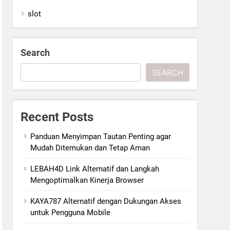
slot
Search
SEARCH
Recent Posts
Panduan Menyimpan Tautan Penting agar
Mudah Ditemukan dan Tetap Aman
LEBAH4D Link Alternatif dan Langkah
Mengoptimalkan Kinerja Browser
KAYA787 Alternatif dengan Dukungan Akses
untuk Pengguna Mobile