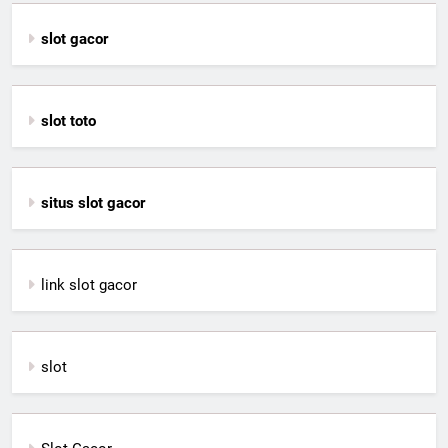
slot gacor
slot toto
situs slot gacor
link slot gacor
slot