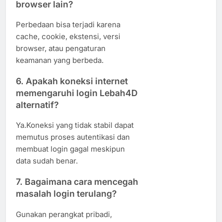
browser lain?
Perbedaan bisa terjadi karena
cache, cookie, ekstensi, versi
browser, atau pengaturan
keamanan yang berbeda.
6. Apakah koneksi internet
memengaruhi login Lebah4D
alternatif?
Ya.Koneksi yang tidak stabil dapat
memutus proses autentikasi dan
membuat login gagal meskipun
data sudah benar.
7. Bagaimana cara mencegah
masalah login terulang?
Gunakan perangkat pribadi,