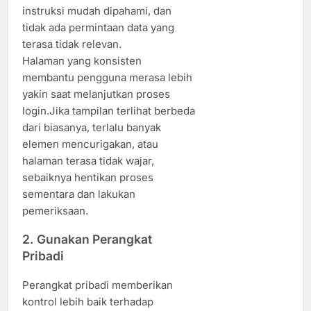
instruksi mudah dipahami, dan
tidak ada permintaan data yang
terasa tidak relevan.
Halaman yang konsisten
membantu pengguna merasa lebih
yakin saat melanjutkan proses
login.Jika tampilan terlihat berbeda
dari biasanya, terlalu banyak
elemen mencurigakan, atau
halaman terasa tidak wajar,
sebaiknya hentikan proses
sementara dan lakukan
pemeriksaan.
2. Gunakan Perangkat
Pribadi
Perangkat pribadi memberikan
kontrol lebih baik terhadap