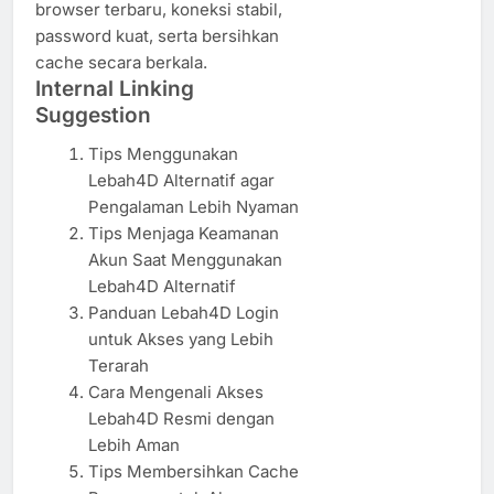
browser terbaru, koneksi stabil,
password kuat, serta bersihkan
cache secara berkala.
Internal Linking
Suggestion
Tips Menggunakan
Lebah4D Alternatif agar
Pengalaman Lebih Nyaman
Tips Menjaga Keamanan
Akun Saat Menggunakan
Lebah4D Alternatif
Panduan Lebah4D Login
untuk Akses yang Lebih
Terarah
Cara Mengenali Akses
Lebah4D Resmi dengan
Lebih Aman
Tips Membersihkan Cache