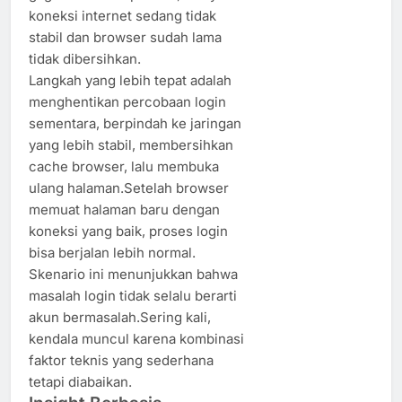
koneksi internet sedang tidak
stabil dan browser sudah lama
tidak dibersihkan.
Langkah yang lebih tepat adalah
menghentikan percobaan login
sementara, berpindah ke jaringan
yang lebih stabil, membersihkan
cache browser, lalu membuka
ulang halaman.Setelah browser
memuat halaman baru dengan
koneksi yang baik, proses login
bisa berjalan lebih normal.
Skenario ini menunjukkan bahwa
masalah login tidak selalu berarti
akun bermasalah.Sering kali,
kendala muncul karena kombinasi
faktor teknis yang sederhana
tetapi diabaikan.