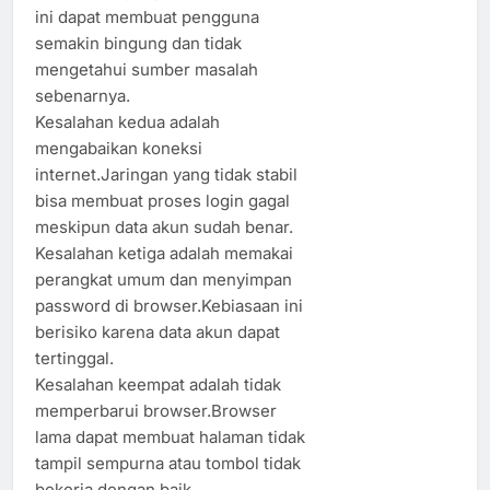
ini dapat membuat pengguna
semakin bingung dan tidak
mengetahui sumber masalah
sebenarnya.
Kesalahan kedua adalah
mengabaikan koneksi
internet.Jaringan yang tidak stabil
bisa membuat proses login gagal
meskipun data akun sudah benar.
Kesalahan ketiga adalah memakai
perangkat umum dan menyimpan
password di browser.Kebiasaan ini
berisiko karena data akun dapat
tertinggal.
Kesalahan keempat adalah tidak
memperbarui browser.Browser
lama dapat membuat halaman tidak
tampil sempurna atau tombol tidak
bekerja dengan baik.