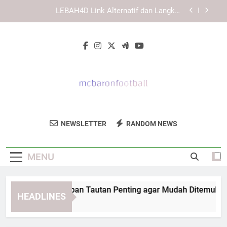
Skip
KAYA787 Alternatif dengan Dukungan Akses
to
untuk Pengguna Mobile
content
Cara Menangani Pesan Kesalahan pada Halaman
KAYA787 Alternatif
Panduan Menyimpan Tautan Penting agar Mudah
Ditemukan dan Tetap Aman
LEBAH4D Link Alternatif dan Langkah
Mengoptimalkan Kinerja Browser
KAYA787 Alternatif dengan Dukungan Akses
untuk Pengguna Mobile
MC Baron
Ikuti Berita Dan Ulasan Terbaru Seputar
Cara Menangani Pesan Kesalahan pada Halaman
NEWSLETTER
RANDOM NEWS
Football
KAYA787 Alternatif
Dunia Sepak Bola Di MC Baron Football.
MENU
nduan Menyimpan Tautan Penting agar Mudah Ditemukan da
HEADLINES
Weeks Ago