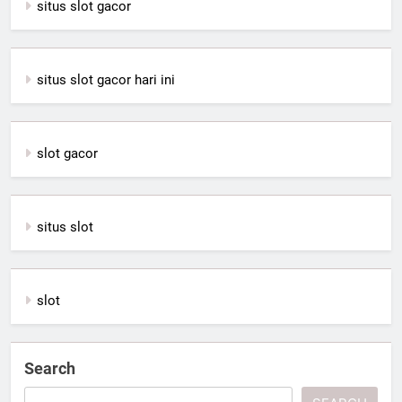
situs slot gacor
situs slot gacor hari ini
slot gacor
situs slot
slot
Search