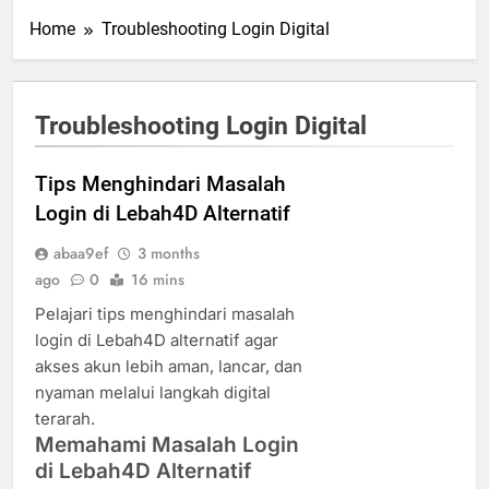
Home
Troubleshooting Login Digital
Troubleshooting Login Digital
Tips Menghindari Masalah
Login di Lebah4D Alternatif
abaa9ef
3 months
ago
0
16 mins
Pelajari tips menghindari masalah
login di Lebah4D alternatif agar
akses akun lebih aman, lancar, dan
nyaman melalui langkah digital
terarah.
Memahami Masalah Login
di Lebah4D Alternatif