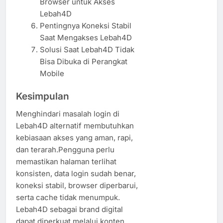
Browser untuk Akses
Lebah4D
Pentingnya Koneksi Stabil
Saat Mengakses Lebah4D
Solusi Saat Lebah4D Tidak
Bisa Dibuka di Perangkat
Mobile
Kesimpulan
Menghindari masalah login di
Lebah4D alternatif membutuhkan
kebiasaan akses yang aman, rapi,
dan terarah.Pengguna perlu
memastikan halaman terlihat
konsisten, data login sudah benar,
koneksi stabil, browser diperbarui,
serta cache tidak menumpuk.
Lebah4D sebagai brand digital
dapat diperkuat melalui konten