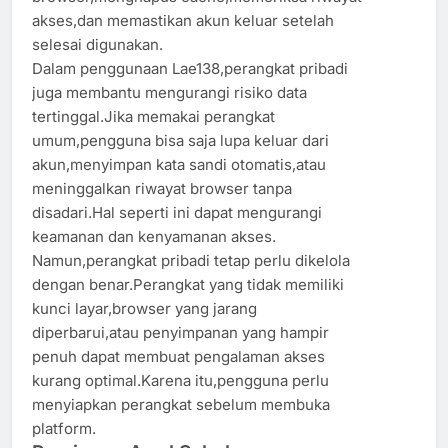
akses,dan memastikan akun keluar setelah
selesai digunakan.
Dalam penggunaan Lae138,perangkat pribadi
juga membantu mengurangi risiko data
tertinggal.Jika memakai perangkat
umum,pengguna bisa saja lupa keluar dari
akun,menyimpan kata sandi otomatis,atau
meninggalkan riwayat browser tanpa
disadari.Hal seperti ini dapat mengurangi
keamanan dan kenyamanan akses.
Namun,perangkat pribadi tetap perlu dikelola
dengan benar.Perangkat yang tidak memiliki
kunci layar,browser yang jarang
diperbarui,atau penyimpanan yang hampir
penuh dapat membuat pengalaman akses
kurang optimal.Karena itu,pengguna perlu
menyiapkan perangkat sebelum membuka
platform.