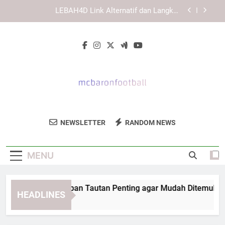
Skip
KAYA787 Alternatif dengan Dukungan Akses
to
untuk Pengguna Mobile
content
Cara Menangani Pesan Kesalahan pada Halaman
KAYA787 Alternatif
Panduan Menyimpan Tautan Penting agar Mudah
Ditemukan dan Tetap Aman
LEBAH4D Link Alternatif dan Langkah
Mengoptimalkan Kinerja Browser
KAYA787 Alternatif dengan Dukungan Akses
untuk Pengguna Mobile
MC Baron
Ikuti Berita Dan Ulasan Terbaru Seputar
Cara Menangani Pesan Kesalahan pada Halaman
NEWSLETTER
RANDOM NEWS
Football
KAYA787 Alternatif
Dunia Sepak Bola Di MC Baron Football.
MENU
nduan Menyimpan Tautan Penting agar Mudah Ditemukan da
HEADLINES
Weeks Ago