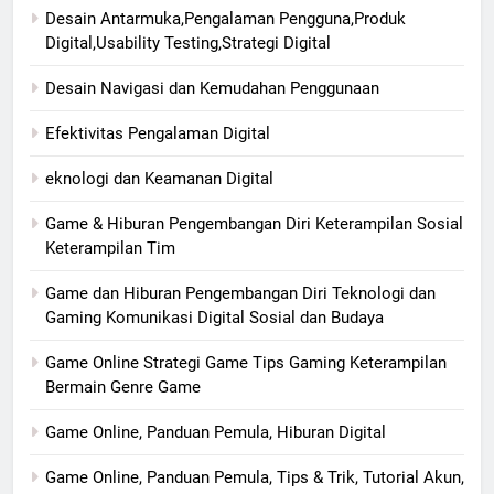
Desain Antarmuka,Pengalaman Pengguna,Produk
Digital,Usability Testing,Strategi Digital
Desain Navigasi dan Kemudahan Penggunaan
Efektivitas Pengalaman Digital
eknologi dan Keamanan Digital
Game & Hiburan Pengembangan Diri Keterampilan Sosial
Keterampilan Tim
Game dan Hiburan Pengembangan Diri Teknologi dan
Gaming Komunikasi Digital Sosial dan Budaya
Game Online Strategi Game Tips Gaming Keterampilan
Bermain Genre Game
Game Online, Panduan Pemula, Hiburan Digital
Game Online, Panduan Pemula, Tips & Trik, Tutorial Akun,