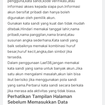
pengguna,kata sandi,kode verifikasi,atau
informasi akses kepada siapa pun.Informasi
akun bersifat pribadi dan hanya boleh
digunakan oleh pemilik akun.
Gunakan kata sandi yang kuat dan tidak mudah
ditebak.Hindari memakai tanggal lahir,nama
pribadi,nama panggilan,nama brand,atau
susunan angka sederhana.Kata sandi yang
baik sebaiknya memakai kombinasi huruf
besar,huruf kecil,angka,dan simbol jika
tersedia.
Dalam penggunaan Lae138,jangan memakai
kata sandi yang sama untuk banyak akun.Jika
satu akun mengalami masalah,akun lain bisa
ikut berisiko jika menggunakan pola sandi
yang sama.Perbarui kata sandi secara berkala
jika merasa ada aktivitas yang tidak biasa.
Perhatikan Tampilan Halaman
Sebelum Memasukkan Data