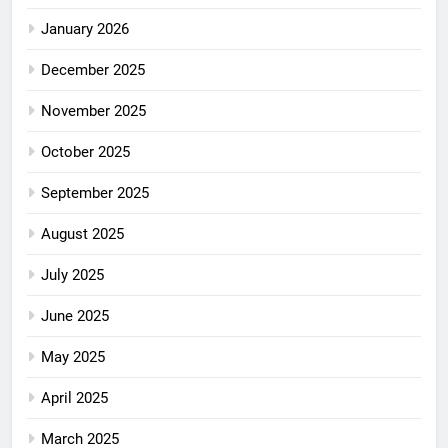
January 2026
December 2025
November 2025
October 2025
September 2025
August 2025
July 2025
June 2025
May 2025
April 2025
March 2025