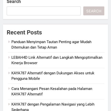
Search
SEARCH
Recent Posts
Panduan Menyimpan Tautan Penting agar Mudah
Ditemukan dan Tetap Aman
LEBAH4D Link Alternatif dan Langkah Mengoptimalkan
Kinerja Browser
KAYA787 Alternatif dengan Dukungan Akses untuk
Pengguna Mobile
Cara Menangani Pesan Kesalahan pada Halaman
KAYA787 Alternatif
KAYA787 dengan Pengalaman Navigasi yang Lebih
Sederhana