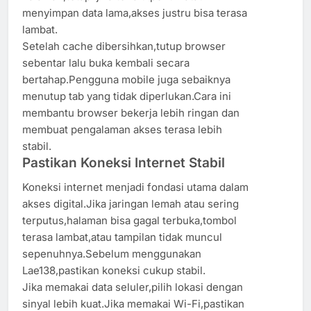
menyimpan data lama,akses justru bisa terasa
lambat.
Setelah cache dibersihkan,tutup browser
sebentar lalu buka kembali secara
bertahap.Pengguna mobile juga sebaiknya
menutup tab yang tidak diperlukan.Cara ini
membantu browser bekerja lebih ringan dan
membuat pengalaman akses terasa lebih
stabil.
Pastikan Koneksi Internet Stabil
Koneksi internet menjadi fondasi utama dalam
akses digital.Jika jaringan lemah atau sering
terputus,halaman bisa gagal terbuka,tombol
terasa lambat,atau tampilan tidak muncul
sepenuhnya.Sebelum menggunakan
Lae138,pastikan koneksi cukup stabil.
Jika memakai data seluler,pilih lokasi dengan
sinyal lebih kuat.Jika memakai Wi-Fi,pastikan