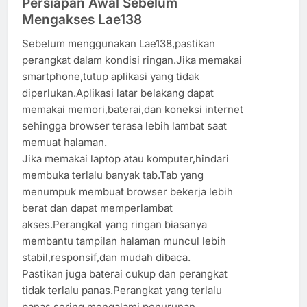
Persiapan Awal Sebelum
Mengakses Lae138
Sebelum menggunakan Lae138,pastikan
perangkat dalam kondisi ringan.Jika memakai
smartphone,tutup aplikasi yang tidak
diperlukan.Aplikasi latar belakang dapat
memakai memori,baterai,dan koneksi internet
sehingga browser terasa lebih lambat saat
memuat halaman.
Jika memakai laptop atau komputer,hindari
membuka terlalu banyak tab.Tab yang
menumpuk membuat browser bekerja lebih
berat dan dapat memperlambat
akses.Perangkat yang ringan biasanya
membantu tampilan halaman muncul lebih
stabil,responsif,dan mudah dibaca.
Pastikan juga baterai cukup dan perangkat
tidak terlalu panas.Perangkat yang terlalu
panas sering mengalami penurunan