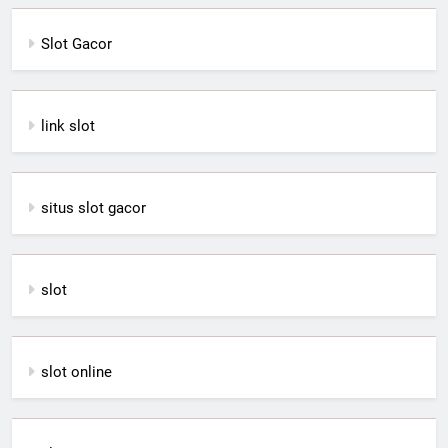
Slot Gacor
link slot
situs slot gacor
slot
slot online