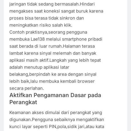
jaringan tidak sedang bermasalah.Hindari
mengakses saat koneksi sangat buruk karena
proses bisa terasa tidak sinkron dan
meningkatkan risiko salah klik.
Contoh praktisnya,seorang pengguna
membuka Lae138 melalui smartphone pribadi
saat berada di luar rumah.Halaman terasa
lambat karena sinyal melemah dan banyak
aplikasi masih aktif.Langkah yang lebih tepat
adalah menutup aplikasi latar
belakang,berpindah ke area dengan sinyal
lebih baik,lalu membuka kembali browser
secara perlahan.
Aktifkan Pengamanan Dasar pada
Perangkat
Keamanan akses dimulai dari perangkat yang
digunakan.Pengguna sebaiknya mengaktifkan
kunci layar seperti PIN,pola,sidik jari,atau kata