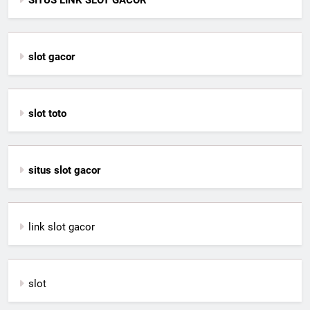
SITUS LINK SLOT GACOR
slot gacor
slot toto
situs slot gacor
link slot gacor
slot