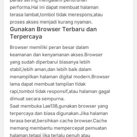
performa.Hal ini dapat membuat halaman
terasa lambat,tombol tidak merespons,atau
proses akses menjadi kurang nyaman.
Gunakan Browser Terbaru dan
Terpercaya
Browser memiliki peran besar dalam
keamanan dan kenyamanan akses.Browser
yang sudah diperbarui biasanya lebih
stabil,lebih aman,dan lebih baik dalam
menampilkan halaman digital modern.Browser
lama dapat membuat tampilan tidak
rapi,tombol tidak responsif,atau halaman gagal
dimuat secara sempurna.
Saat membuka Lae138,gunakan browser yang
terpercaya dan biasa digunakan.Jika halaman
terasa berat,bersihkan cache browser.Cache
memang membantu mempercepat pemuatan
halaman,tetapi jika terlalu penuh atau