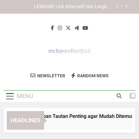
Skip
KAYA787 Alternatif dengan Dukungan Akses
to
untuk Pengguna Mobile
content
Cara Menangani Pesan Kesalahan pada Halaman
KAYA787 Alternatif
Panduan Menyimpan Tautan Penting agar Mudah
Ditemukan dan Tetap Aman
LEBAH4D Link Alternatif dan Langkah
Mengoptimalkan Kinerja Browser
KAYA787 Alternatif dengan Dukungan Akses
untuk Pengguna Mobile
MC Baron
Ikuti Berita Dan Ulasan Terbaru Seputar
Cara Menangani Pesan Kesalahan pada Halaman
NEWSLETTER
RANDOM NEWS
Football
KAYA787 Alternatif
Dunia Sepak Bola Di MC Baron Football.
MENU
nduan Menyimpan Tautan Penting agar Mudah Ditemukan da
HEADLINES
Weeks Ago