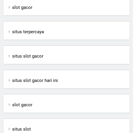
slot gacor
situs terpercaya
situs slot gacor
situs slot gacor hari ini
slot gacor
situs slot