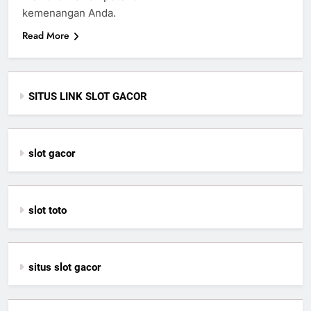
kemenangan Anda.
Read More
SITUS LINK SLOT GACOR
slot gacor
slot toto
situs slot gacor