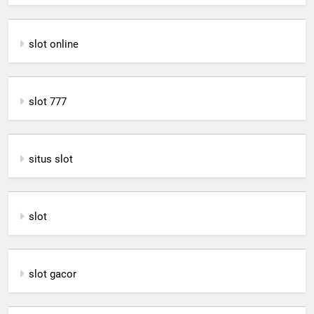
slot online
slot 777
situs slot
slot
slot gacor