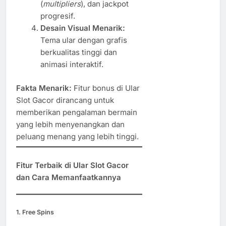
(
multipliers
), dan jackpot
progresif.
Desain Visual Menarik:
Tema ular dengan grafis
berkualitas tinggi dan
animasi interaktif.
Fakta Menarik:
Fitur bonus di Ular
Slot Gacor dirancang untuk
memberikan pengalaman bermain
yang lebih menyenangkan dan
peluang menang yang lebih tinggi.
Fitur Terbaik di Ular Slot Gacor
dan Cara Memanfaatkannya
1. Free Spins