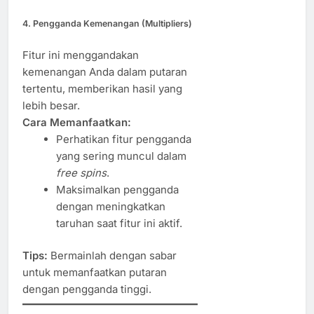
4. Pengganda Kemenangan (Multipliers)
Fitur ini menggandakan
kemenangan Anda dalam putaran
tertentu, memberikan hasil yang
lebih besar.
Cara Memanfaatkan:
Perhatikan fitur pengganda
yang sering muncul dalam
free spins
.
Maksimalkan pengganda
dengan meningkatkan
taruhan saat fitur ini aktif.
Tips:
Bermainlah dengan sabar
untuk memanfaatkan putaran
dengan pengganda tinggi.