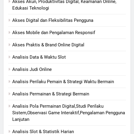
Akses Akun, Produktivitas Digital, Keamanan Online,
Edukasi Teknologi
Akses Digital dan Fleksibilitas Pengguna
Akses Mobile dan Pengalaman Responsif
Akses Praktis & Brand Online Digital
Analisis Data & Waktu Slot
Analisis Judi Online
Analisis Perilaku Pemain & Strategi Waktu Bermain
Analisis Permainan & Strategi Bermain
Analisis Pola Permainan Digital,Studi Perilaku
Sistem,Observasi Game Interaktif,Pengalaman Pengguna
Lanjutan
Analisis Slot & Statistik Harian