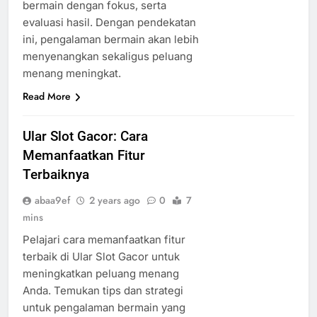
bermain dengan fokus, serta
evaluasi hasil. Dengan pendekatan
ini, pengalaman bermain akan lebih
menyenangkan sekaligus peluang
menang meningkat.
Read More
Ular Slot Gacor: Cara
Memanfaatkan Fitur
Terbaiknya
abaa9ef
2 years ago
0
7
mins
Pelajari cara memanfaatkan fitur
terbaik di Ular Slot Gacor untuk
meningkatkan peluang menang
Anda. Temukan tips dan strategi
untuk pengalaman bermain yang