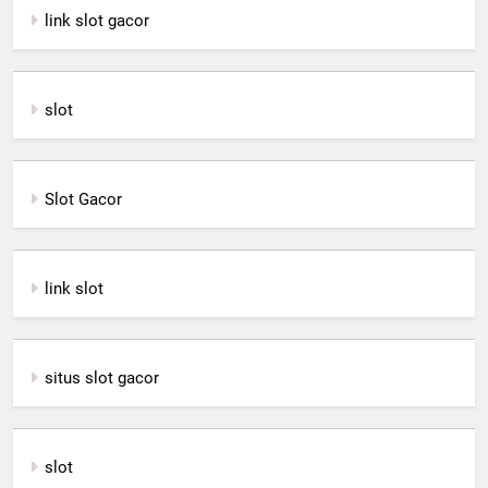
link slot gacor
slot
Slot Gacor
link slot
situs slot gacor
slot