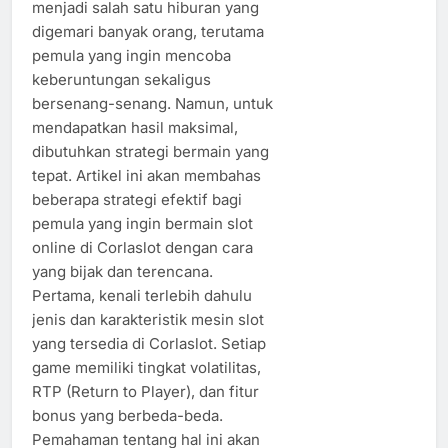
menjadi salah satu hiburan yang
digemari banyak orang, terutama
pemula yang ingin mencoba
keberuntungan sekaligus
bersenang-senang. Namun, untuk
mendapatkan hasil maksimal,
dibutuhkan strategi bermain yang
tepat. Artikel ini akan membahas
beberapa strategi efektif bagi
pemula yang ingin bermain slot
online di Corlaslot dengan cara
yang bijak dan terencana.
Pertama, kenali terlebih dahulu
jenis dan karakteristik mesin slot
yang tersedia di Corlaslot. Setiap
game memiliki tingkat volatilitas,
RTP (Return to Player), dan fitur
bonus yang berbeda-beda.
Pemahaman tentang hal ini akan