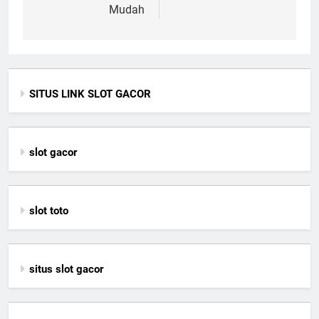
Mudah
SITUS LINK SLOT GACOR
slot gacor
slot toto
situs slot gacor