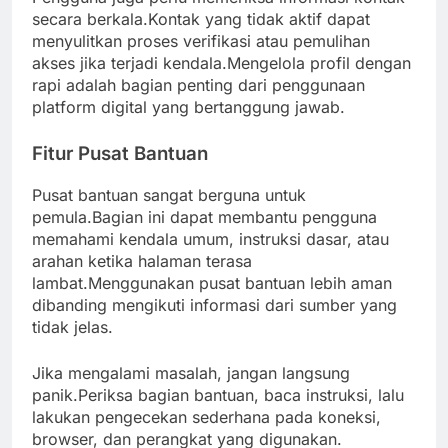
secara berkala.Kontak yang tidak aktif dapat
menyulitkan proses verifikasi atau pemulihan
akses jika terjadi kendala.Mengelola profil dengan
rapi adalah bagian penting dari penggunaan
platform digital yang bertanggung jawab.
Fitur Pusat Bantuan
Pusat bantuan sangat berguna untuk
pemula.Bagian ini dapat membantu pengguna
memahami kendala umum, instruksi dasar, atau
arahan ketika halaman terasa
lambat.Menggunakan pusat bantuan lebih aman
dibanding mengikuti informasi dari sumber yang
tidak jelas.
Jika mengalami masalah, jangan langsung
panik.Periksa bagian bantuan, baca instruksi, lalu
lakukan pengecekan sederhana pada koneksi,
browser, dan perangkat yang digunakan.