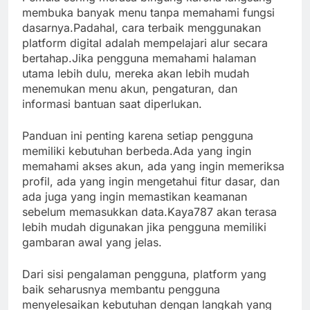
membuka banyak menu tanpa memahami fungsi
dasarnya.Padahal, cara terbaik menggunakan
platform digital adalah mempelajari alur secara
bertahap.Jika pengguna memahami halaman
utama lebih dulu, mereka akan lebih mudah
menemukan menu akun, pengaturan, dan
informasi bantuan saat diperlukan.
Panduan ini penting karena setiap pengguna
memiliki kebutuhan berbeda.Ada yang ingin
memahami akses akun, ada yang ingin memeriksa
profil, ada yang ingin mengetahui fitur dasar, dan
ada juga yang ingin memastikan keamanan
sebelum memasukkan data.Kaya787 akan terasa
lebih mudah digunakan jika pengguna memiliki
gambaran awal yang jelas.
Dari sisi pengalaman pengguna, platform yang
baik seharusnya membantu pengguna
menyelesaikan kebutuhan dengan langkah yang