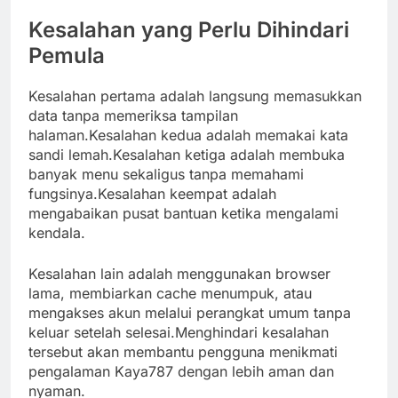
Kesalahan yang Perlu Dihindari
Pemula
Kesalahan pertama adalah langsung memasukkan
data tanpa memeriksa tampilan
halaman.Kesalahan kedua adalah memakai kata
sandi lemah.Kesalahan ketiga adalah membuka
banyak menu sekaligus tanpa memahami
fungsinya.Kesalahan keempat adalah
mengabaikan pusat bantuan ketika mengalami
kendala.
Kesalahan lain adalah menggunakan browser
lama, membiarkan cache menumpuk, atau
mengakses akun melalui perangkat umum tanpa
keluar setelah selesai.Menghindari kesalahan
tersebut akan membantu pengguna menikmati
pengalaman Kaya787 dengan lebih aman dan
nyaman.