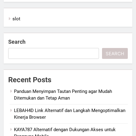
slot
Search
SEARCH
Recent Posts
Panduan Menyimpan Tautan Penting agar Mudah
Ditemukan dan Tetap Aman
LEBAH4D Link Alternatif dan Langkah Mengoptimalkan
Kinerja Browser
KAYA787 Alternatif dengan Dukungan Akses untuk