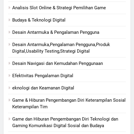
Analisis Slot Online & Strategi Pemilihan Game
Budaya & Teknologi Digital
Desain Antarmuka & Pengalaman Pengguna
Desain Antarmuka,Pengalaman Pengguna,Produk
Digital,Usability Testing,Strategi Digital
Desain Navigasi dan Kemudahan Penggunaan
Efektivitas Pengalaman Digital
eknologi dan Keamanan Digital
Game & Hiburan Pengembangan Diri Keterampilan Sosial
Keterampilan Tim
Game dan Hiburan Pengembangan Diri Teknologi dan
Gaming Komunikasi Digital Sosial dan Budaya