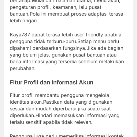
bertahap.Mulai dari halaman utama, menu akun,
pengaturan profil, keamanan, lalu pusat
bantuan.Pola ini membuat proses adaptasi terasa
lebih ringan.
Kaya787 dapat terasa lebih user friendly apabila
pengguna tidak terburu-buru.Setiap menu perlu
dipahami berdasarkan fungsinya.Jika ada bagian
yang belum jelas, gunakan pusat bantuan atau
baca informasi yang tersedia sebelum melakukan
perubahan.
Fitur Profil dan Informasi Akun
Fitur profil membantu pengguna mengelola
identitas akun.Pastikan data yang digunakan
sesuai dan mudah diperbarui jika suatu saat
diperlukan.Hindari memasukkan informasi yang
terlalu sensitif apabila tidak relevan.
Pengguna juga perlu memeriksa informasi kontak