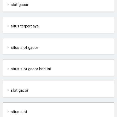
slot gacor
situs terpercaya
situs slot gacor
situs slot gacor hari ini
slot gacor
situs slot