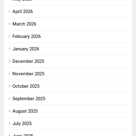
April 2026
March 2026
February 2026
January 2026
December 2025
November 2025
October 2025
September 2025
August 2025
July 2025
June 2025