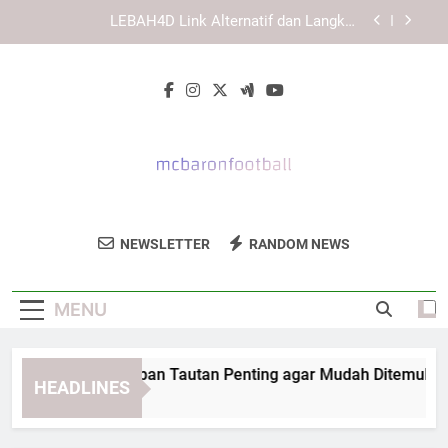
Skip
KAYA787 Alternatif dengan Dukungan Akses
to
untuk Pengguna Mobile
content
Cara Menangani Pesan Kesalahan pada Halaman
KAYA787 Alternatif
Panduan Menyimpan Tautan Penting agar Mudah
Ditemukan dan Tetap Aman
LEBAH4D Link Alternatif dan Langkah
Mengoptimalkan Kinerja Browser
KAYA787 Alternatif dengan Dukungan Akses
untuk Pengguna Mobile
MC Baron
Ikuti Berita Dan Ulasan Terbaru Seputar
Cara Menangani Pesan Kesalahan pada Halaman
NEWSLETTER
RANDOM NEWS
Football
KAYA787 Alternatif
Dunia Sepak Bola Di MC Baron Football.
MENU
nduan Menyimpan Tautan Penting agar Mudah Ditemukan da
HEADLINES
Weeks Ago