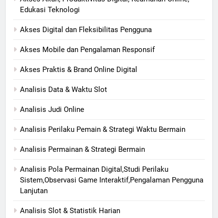
Edukasi Teknologi
Akses Digital dan Fleksibilitas Pengguna
Akses Mobile dan Pengalaman Responsif
Akses Praktis & Brand Online Digital
Analisis Data & Waktu Slot
Analisis Judi Online
Analisis Perilaku Pemain & Strategi Waktu Bermain
Analisis Permainan & Strategi Bermain
Analisis Pola Permainan Digital,Studi Perilaku
Sistem,Observasi Game Interaktif,Pengalaman Pengguna
Lanjutan
Analisis Slot & Statistik Harian