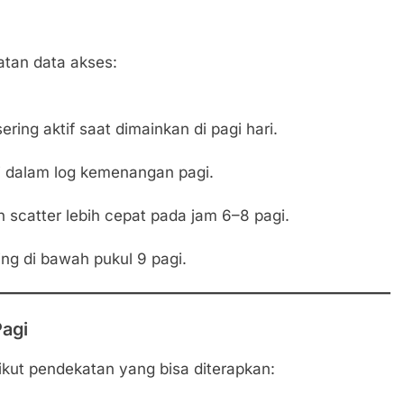
tan data akses:
ering aktif saat dimainkan di pagi hari.
gi dalam log kemenangan pagi.
 scatter lebih cepat pada jam 6–8 pagi.
ng di bawah pukul 9 pagi.
Pagi
ikut pendekatan yang bisa diterapkan: