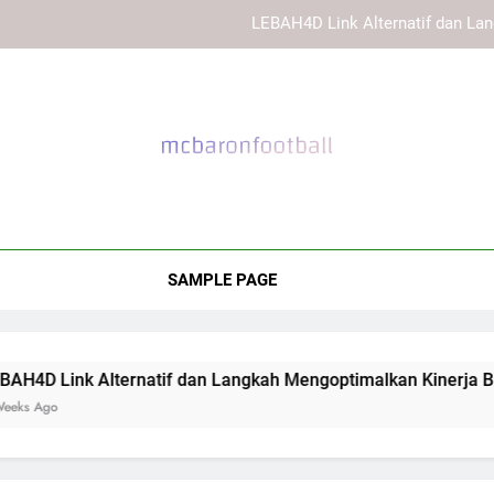
LEBAH4D Link Alternatif dan La
KAYA787 Alternatif dengan D
Cara Menangani Pesan Kesala
Panduan Menyimpan Tautan Penting 
Baron Football
LEBAH4D Link Alternatif dan La
ta Dan Ulasan Terbaru Seputar Dunia Sepak Bola Di MC Baron Fo
KAYA787 Alternatif dengan D
SAMPLE PAGE
Cara Menangani Pesan Kesala
Alternatif dan Langkah Mengoptimalkan Kinerja Browser