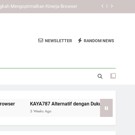
ngkah Mengoptimalkan Kinerja Browser
ukungan Akses untuk Pengguna Mobile
han pada Halaman KAYA787 Alternatif
NEWSLETTER
RANDOM NEWS
agar Mudah Ditemukan dan Tetap Aman
ngkah Mengoptimalkan Kinerja Browser
otball.
ukungan Akses untuk Pengguna Mobile
han pada Halaman KAYA787 Alternatif
KAYA787 Alternatif dengan Dukungan Akses untuk Penggun
3 Weeks Ago