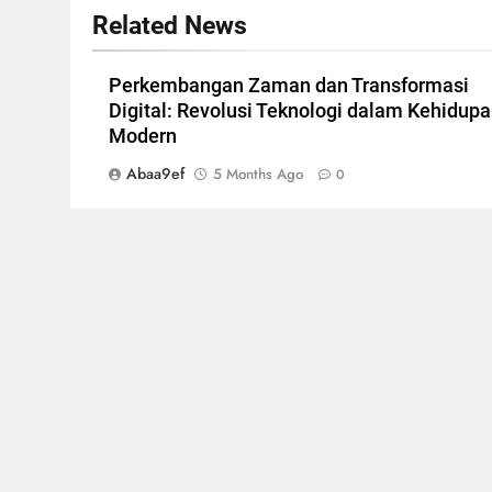
Related News
Perkembangan Zaman dan Transformasi
Digital: Revolusi Teknologi dalam Kehidup
Modern
Abaa9ef
5 Months Ago
0