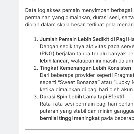
Data log akses pemain menyimpan berbagai pa
permainan yang dimainkan, durasi sesi, serta
diolah dalam skala besar, terlihat pola menari
Jumlah Pemain Lebih Sedikit di Pagi Ha
Dengan sedikitnya aktivitas pada serve
(RNG) berjalan tanpa terlalu banyak b
lebih lancar
, walaupun ini masih dalam 
Tingkat Kemenangan Lebih Konsisten
Dari beberapa provider seperti Pragmati
seperti “Sweet Bonanza” atau “Lucky
ketika dimainkan di pagi hari oleh akun 
Durasi Spin Lebih Lama tapi Efektif
Rata-rata sesi bermain pagi hari berl
putaran yang stabil dan minim ganggua
bernilai tinggi meningkat
pada beberap