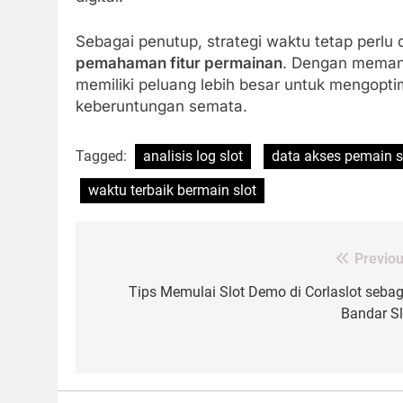
Sebagai penutup, strategi waktu tetap perl
pemahaman fitur permainan
. Dengan memanf
memiliki peluang lebih besar untuk mengop
keberuntungan semata.
Tagged:
analisis log slot
data akses pemain s
waktu terbaik bermain slot
Previou
Post
navigation
Tips Memulai Slot Demo di Corlaslot sebag
Bandar Sl