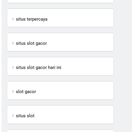
situs terpercaya
situs slot gacor
situs slot gacor hari ini
slot gacor
situs slot