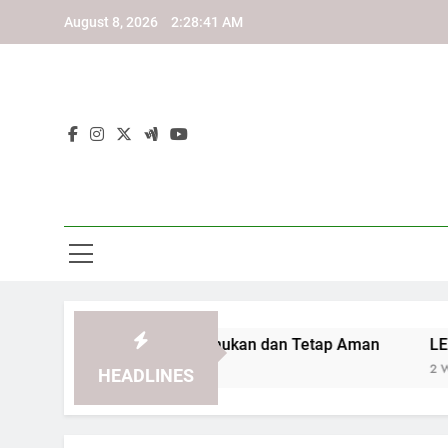
Skip
August 8, 2026
2:28:42 AM
to
content
MC 
Ikuti Beri
 agar Mudah Ditemukan dan Tetap Aman
LEBAH4D Link 
2 Weeks Ago
HEADLINES