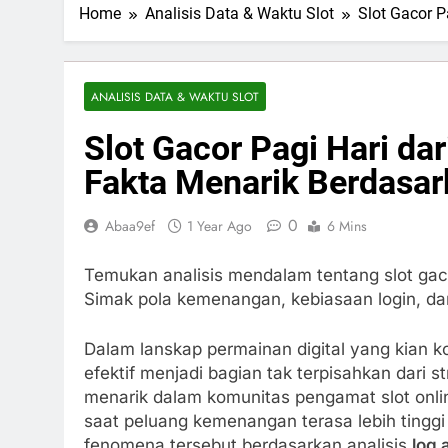
Home
Analisis Data & Waktu Slot
Slot Gacor P
ANALISIS DATA & WAKTU SLOT
Slot Gacor Pagi Hari da
Fakta Menarik Berdasar
0
Abaa9ef
1 Year Ago
6 Mins
Temukan analisis mendalam tentang slot gaco
Simak pola kemenangan, kebiasaan login, dan
Dalam lanskap permainan digital yang kian 
efektif menjadi bagian tak terpisahkan dari 
menarik dalam komunitas pengamat slot onl
saat peluang kemenangan terasa lebih tinggi
fenomena tersebut berdasarkan analisis
log 