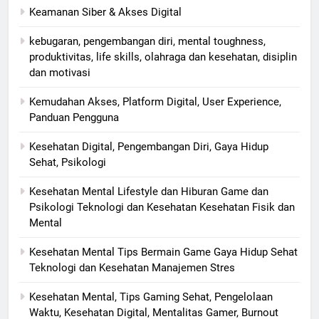
Keamanan Siber & Akses Digital
kebugaran, pengembangan diri, mental toughness,
produktivitas, life skills, olahraga dan kesehatan, disiplin
dan motivasi
Kemudahan Akses, Platform Digital, User Experience,
Panduan Pengguna
Kesehatan Digital, Pengembangan Diri, Gaya Hidup
Sehat, Psikologi
Kesehatan Mental Lifestyle dan Hiburan Game dan
Psikologi Teknologi dan Kesehatan Kesehatan Fisik dan
Mental
Kesehatan Mental Tips Bermain Game Gaya Hidup Sehat
Teknologi dan Kesehatan Manajemen Stres
Kesehatan Mental, Tips Gaming Sehat, Pengelolaan
Waktu, Kesehatan Digital, Mentalitas Gamer, Burnout