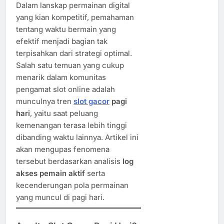
Dalam lanskap permainan digital
yang kian kompetitif, pemahaman
tentang waktu bermain yang
efektif menjadi bagian tak
terpisahkan dari strategi optimal.
Salah satu temuan yang cukup
menarik dalam komunitas
pengamat slot online adalah
munculnya tren
slot gacor
pagi
hari
, yaitu saat peluang
kemenangan terasa lebih tinggi
dibanding waktu lainnya. Artikel ini
akan mengupas fenomena
tersebut berdasarkan analisis
log
akses pemain aktif
serta
kecenderungan pola permainan
yang muncul di pagi hari.