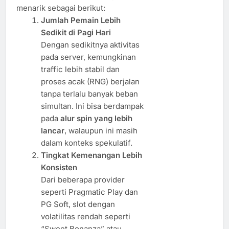
menarik sebagai berikut:
Jumlah Pemain Lebih
Sedikit di Pagi Hari
Dengan sedikitnya aktivitas
pada server, kemungkinan
traffic lebih stabil dan
proses acak (RNG) berjalan
tanpa terlalu banyak beban
simultan. Ini bisa berdampak
pada
alur spin yang lebih
lancar
, walaupun ini masih
dalam konteks spekulatif.
Tingkat Kemenangan Lebih
Konsisten
Dari beberapa provider
seperti Pragmatic Play dan
PG Soft, slot dengan
volatilitas rendah seperti
“Sweet Bonanza” atau