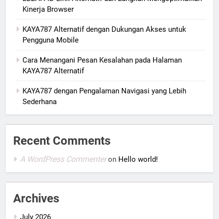
Kinerja Browser
KAYA787 Alternatif dengan Dukungan Akses untuk
Pengguna Mobile
Cara Menangani Pesan Kesalahan pada Halaman
KAYA787 Alternatif
KAYA787 dengan Pengalaman Navigasi yang Lebih
Sederhana
Recent Comments
A WordPress Commenter
on
Hello world!
Archives
July 2026