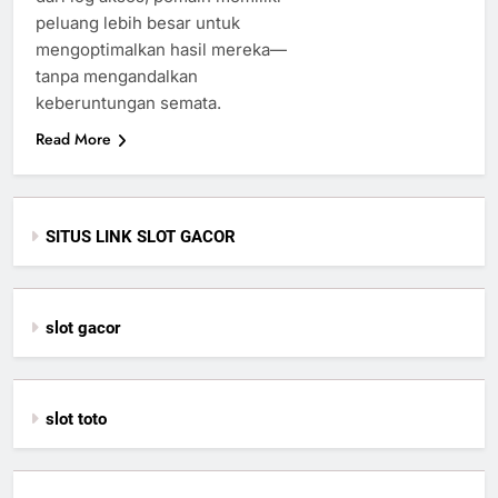
peluang lebih besar untuk
mengoptimalkan hasil mereka—
tanpa mengandalkan
keberuntungan semata.
Read More
SITUS LINK SLOT GACOR
slot gacor
slot toto