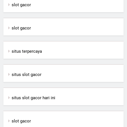
slot gacor
slot gacor
situs terpercaya
situs slot gacor
situs slot gacor hari ini
slot gacor