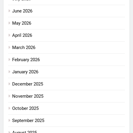
June 2026
May 2026
April 2026
March 2026
February 2026
January 2026
December 2025
November 2025
October 2025
September 2025
August 2025