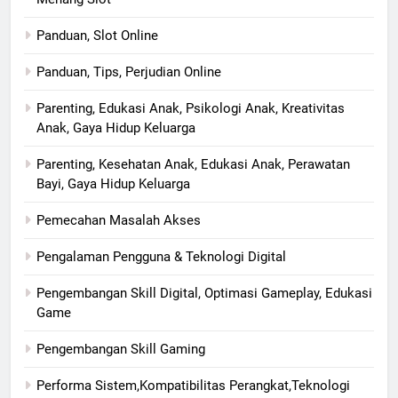
Panduan, Slot Online
Panduan, Tips, Perjudian Online
Parenting, Edukasi Anak, Psikologi Anak, Kreativitas
Anak, Gaya Hidup Keluarga
Parenting, Kesehatan Anak, Edukasi Anak, Perawatan
Bayi, Gaya Hidup Keluarga
Pemecahan Masalah Akses
Pengalaman Pengguna & Teknologi Digital
Pengembangan Skill Digital, Optimasi Gameplay, Edukasi
Game
Pengembangan Skill Gaming
Performa Sistem,Kompatibilitas Perangkat,Teknologi