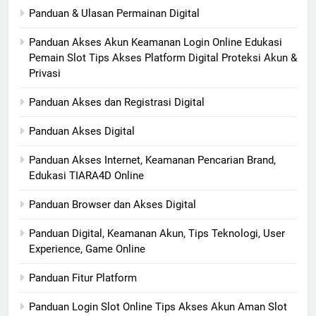
Panduan & Ulasan Permainan Digital
Panduan Akses Akun Keamanan Login Online Edukasi
Pemain Slot Tips Akses Platform Digital Proteksi Akun &
Privasi
Panduan Akses dan Registrasi Digital
Panduan Akses Digital
Panduan Akses Internet, Keamanan Pencarian Brand,
Edukasi TIARA4D Online
Panduan Browser dan Akses Digital
Panduan Digital, Keamanan Akun, Tips Teknologi, User
Experience, Game Online
Panduan Fitur Platform
Panduan Login Slot Online Tips Akses Akun Aman Slot