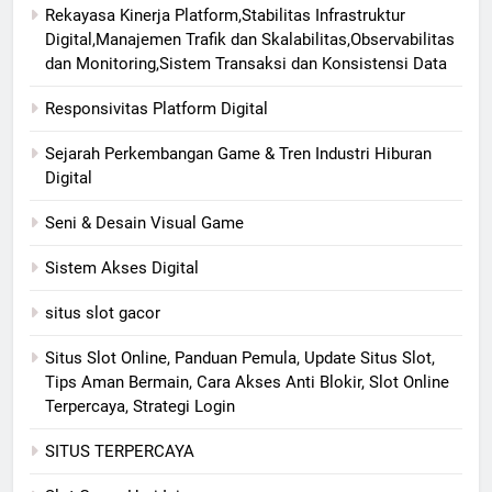
Rekayasa Kinerja Platform,Stabilitas Infrastruktur
Digital,Manajemen Trafik dan Skalabilitas,Observabilitas
dan Monitoring,Sistem Transaksi dan Konsistensi Data
Responsivitas Platform Digital
Sejarah Perkembangan Game & Tren Industri Hiburan
Digital
Seni & Desain Visual Game
Sistem Akses Digital
situs slot gacor
Situs Slot Online, Panduan Pemula, Update Situs Slot,
Tips Aman Bermain, Cara Akses Anti Blokir, Slot Online
Terpercaya, Strategi Login
SITUS TERPERCAYA