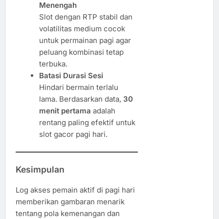
Menengah
Slot dengan RTP stabil dan
volatilitas medium cocok
untuk permainan pagi agar
peluang kombinasi tetap
terbuka.
Batasi Durasi Sesi
Hindari bermain terlalu
lama. Berdasarkan data,
30
menit pertama
adalah
rentang paling efektif untuk
slot gacor pagi hari.
Kesimpulan
Log akses pemain aktif di pagi hari
memberikan gambaran menarik
tentang pola kemenangan dan