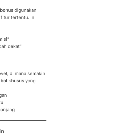
 bonus
digunakan
ur tertentu. Ini
misi”
dah dekat”
evel, di mana semakin
imbol khusus
yang
gan
tu
panjang
in