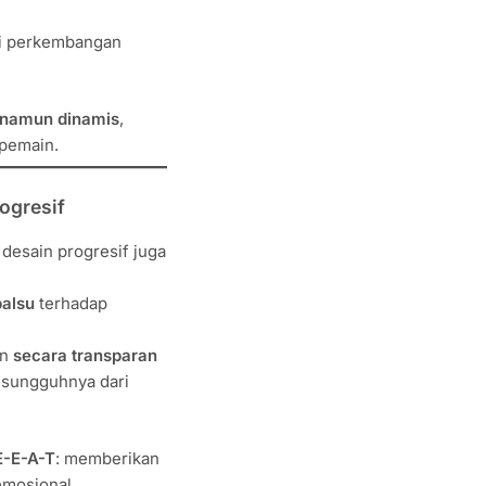
ai perkembangan
n namun dinamis
,
 pemain.
ogresif
 desain progresif juga
palsu
terhadap
an
secara transparan
sesungguhnya dari
E-E-A-T
: memberikan
emosional.