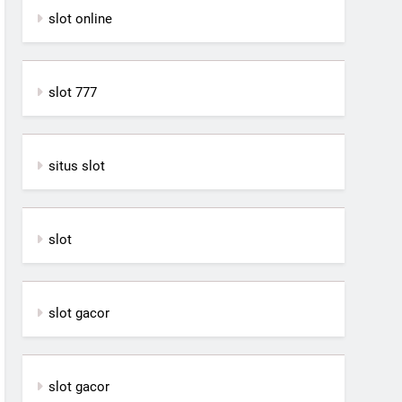
slot online
slot 777
situs slot
slot
slot gacor
slot gacor