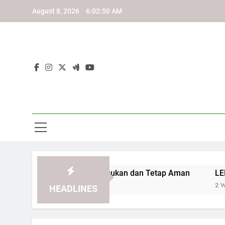
Skip
August 8, 2026
6:02:51 AM
to
content
MC 
Ikuti Beri
 agar Mudah Ditemukan dan Tetap Aman
LEBAH4D Link 
2 Weeks Ago
HEADLINES