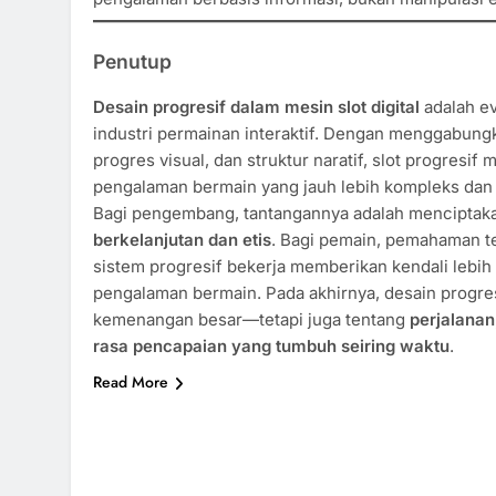
Penutup
Desain progresif dalam mesin slot digital
adalah ev
industri permainan interaktif. Dengan menggabungk
progres visual, dan struktur naratif, slot progresif
pengalaman bermain yang jauh lebih kompleks da
Bagi pengembang, tantangannya adalah mencipta
berkelanjutan dan etis
. Bagi pemain, pemahaman t
sistem progresif bekerja memberikan kendali lebih
pengalaman bermain. Pada akhirnya, desain progre
kemenangan besar—tetapi juga tentang
perjalanan
rasa pencapaian yang tumbuh seiring waktu
.
Read More