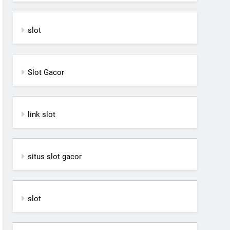
slot
Slot Gacor
link slot
situs slot gacor
slot