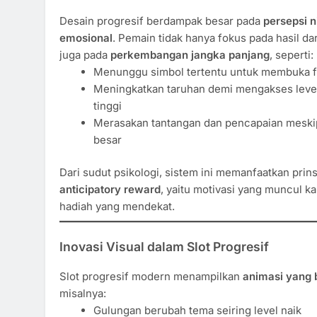
Desain progresif berdampak besar pada
persepsi n
emosional
. Pemain tidak hanya fokus pada hasil dar
juga pada
perkembangan jangka panjang
, seperti:
Menunggu simbol tertentu untuk membuka fi
Meningkatkan taruhan demi mengakses level 
tinggi
Merasakan tantangan dan pencapaian meski
besar
Dari sudut psikologi, sistem ini memanfaatkan prin
anticipatory reward
, yaitu motivasi yang muncul k
hadiah yang mendekat.
Inovasi Visual dalam Slot Progresif
Slot progresif modern menampilkan
animasi yang
misalnya:
Gulungan berubah tema seiring level naik