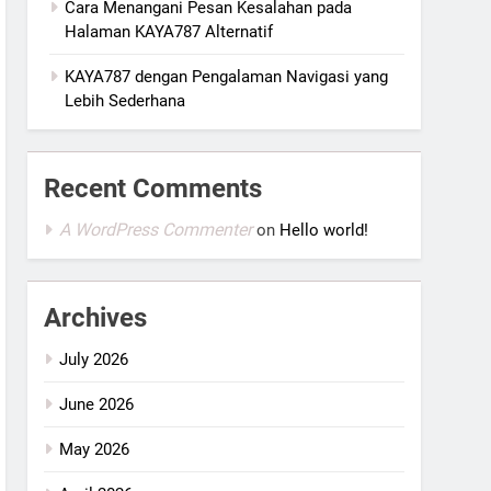
Cara Menangani Pesan Kesalahan pada
Halaman KAYA787 Alternatif
KAYA787 dengan Pengalaman Navigasi yang
Lebih Sederhana
Recent Comments
A WordPress Commenter
on
Hello world!
Archives
July 2026
June 2026
May 2026