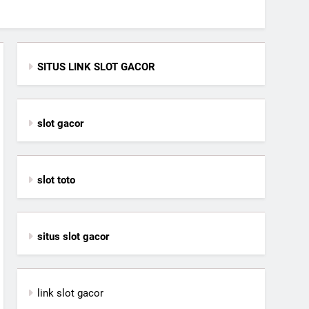
SITUS LINK SLOT GACOR
slot gacor
slot toto
situs slot gacor
link slot gacor