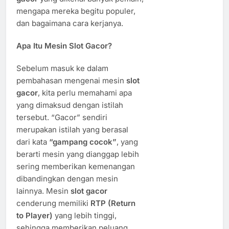
mengapa mereka begitu populer,
dan bagaimana cara kerjanya.
Apa Itu Mesin Slot Gacor?
Sebelum masuk ke dalam
pembahasan mengenai mesin
slot
gacor
, kita perlu memahami apa
yang dimaksud dengan istilah
tersebut. “Gacor” sendiri
merupakan istilah yang berasal
dari kata
“gampang cocok”
, yang
berarti mesin yang dianggap lebih
sering memberikan kemenangan
dibandingkan dengan mesin
lainnya. Mesin
slot gacor
cenderung memiliki
RTP (Return
to Player)
yang lebih tinggi,
sehingga memberikan peluang