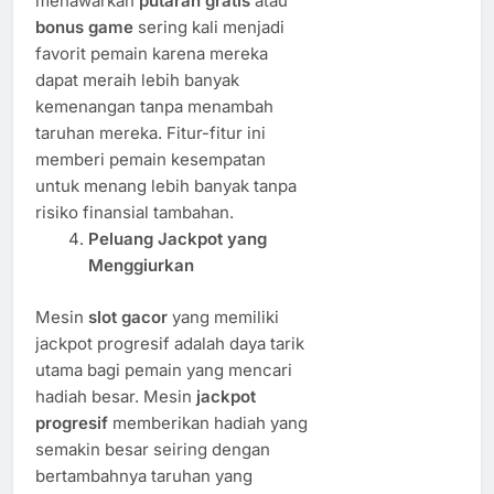
menawarkan
putaran gratis
atau
bonus game
sering kali menjadi
favorit pemain karena mereka
dapat meraih lebih banyak
kemenangan tanpa menambah
taruhan mereka. Fitur-fitur ini
memberi pemain kesempatan
untuk menang lebih banyak tanpa
risiko finansial tambahan.
Peluang Jackpot yang
Menggiurkan
Mesin
slot gacor
yang memiliki
jackpot progresif adalah daya tarik
utama bagi pemain yang mencari
hadiah besar. Mesin
jackpot
progresif
memberikan hadiah yang
semakin besar seiring dengan
bertambahnya taruhan yang