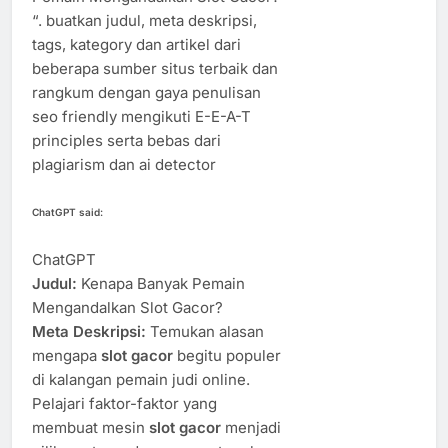
“. buatkan judul, meta deskripsi,
tags, kategory dan artikel dari
beberapa sumber situs terbaik dan
rangkum dengan gaya penulisan
seo friendly mengikuti E-E-A-T
principles serta bebas dari
plagiarism dan ai detector
ChatGPT said:
ChatGPT
Judul:
Kenapa Banyak Pemain
Mengandalkan Slot Gacor?
Meta Deskripsi:
Temukan alasan
mengapa
slot gacor
begitu populer
di kalangan pemain judi online.
Pelajari faktor-faktor yang
membuat mesin
slot gacor
menjadi