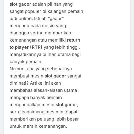
slot gacor
adalah pilihan yang
sangat populer di kalangan pemain
judi online. Istilah “gacor”
mengacu pada mesin yang
dianggap sering memberikan
kemenangan atau memiliki
return
to player (RTP)
yang lebih tinggi,
menjadikannya pilihan utama bagi
banyak pemain.
Namun, apa yang sebenarnya
membuat mesin
slot gacor
sangat
diminati? Artikel ini akan
membahas alasan-alasan utama
mengapa banyak pemain
mengandalkan mesin
slot gacor
,
serta bagaimana mesin ini dapat
memberikan peluang lebih besar
untuk meraih kemenangan.