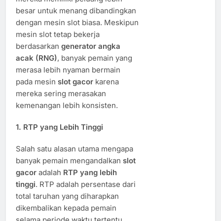
besar untuk menang dibandingkan
dengan mesin slot biasa. Meskipun
mesin slot tetap bekerja
berdasarkan
generator angka
acak (RNG)
, banyak pemain yang
merasa lebih nyaman bermain
pada mesin
slot gacor
karena
mereka sering merasakan
kemenangan lebih konsisten.
1.
RTP yang Lebih Tinggi
Salah satu alasan utama mengapa
banyak pemain mengandalkan
slot
gacor
adalah
RTP yang lebih
tinggi
. RTP adalah persentase dari
total taruhan yang diharapkan
dikembalikan kepada pemain
selama periode waktu tertentu.