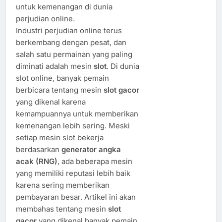
untuk kemenangan di dunia
perjudian online.
Industri perjudian online terus
berkembang dengan pesat, dan
salah satu permainan yang paling
diminati adalah mesin
slot
. Di dunia
slot online, banyak pemain
berbicara tentang mesin
slot gacor
yang dikenal karena
kemampuannya untuk memberikan
kemenangan lebih sering. Meski
setiap mesin slot bekerja
berdasarkan
generator angka
acak (RNG)
, ada beberapa mesin
yang memiliki reputasi lebih baik
karena sering memberikan
pembayaran besar. Artikel ini akan
membahas tentang mesin
slot
gacor
yang dikenal banyak pemain,