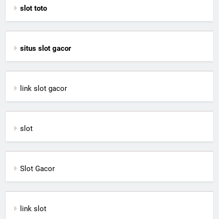
slot toto
situs slot gacor
link slot gacor
slot
Slot Gacor
link slot