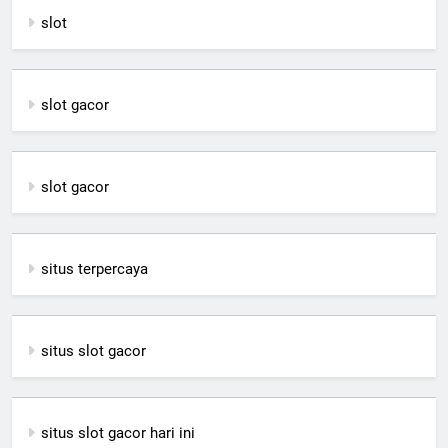
slot
slot gacor
slot gacor
situs terpercaya
situs slot gacor
situs slot gacor hari ini