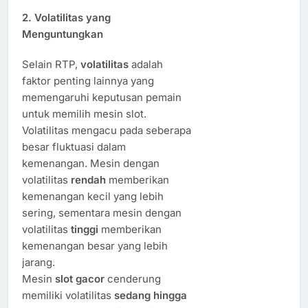
2.
Volatilitas yang
Menguntungkan
Selain RTP,
volatilitas
adalah
faktor penting lainnya yang
memengaruhi keputusan pemain
untuk memilih mesin slot.
Volatilitas mengacu pada seberapa
besar fluktuasi dalam
kemenangan. Mesin dengan
volatilitas
rendah
memberikan
kemenangan kecil yang lebih
sering, sementara mesin dengan
volatilitas
tinggi
memberikan
kemenangan besar yang lebih
jarang.
Mesin
slot gacor
cenderung
memiliki volatilitas
sedang hingga