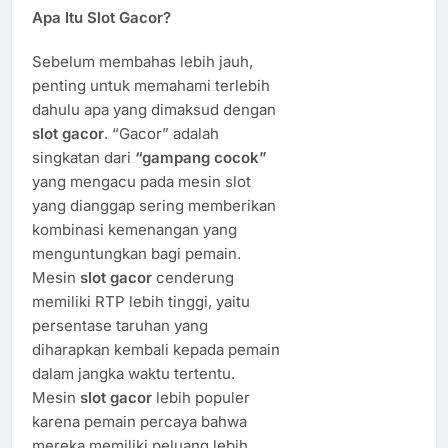
Apa Itu Slot Gacor?
Sebelum membahas lebih jauh,
penting untuk memahami terlebih
dahulu apa yang dimaksud dengan
slot gacor
. “Gacor” adalah
singkatan dari
“gampang cocok”
yang mengacu pada mesin slot
yang dianggap sering memberikan
kombinasi kemenangan yang
menguntungkan bagi pemain.
Mesin
slot gacor
cenderung
memiliki RTP lebih tinggi, yaitu
persentase taruhan yang
diharapkan kembali kepada pemain
dalam jangka waktu tertentu.
Mesin
slot gacor
lebih populer
karena pemain percaya bahwa
mereka memiliki peluang lebih