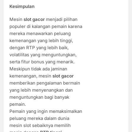
Kesimpulan
Mesin
slot gacor
menjadi pilihan
populer di kalangan pemain karena
mereka menawarkan peluang
kemenangan yang lebih tinggi,
dengan RTP yang lebih baik,
volatilitas yang menguntungkan,
serta fitur bonus yang menarik.
Meskipun tidak ada jaminan
kemenangan, mesin
slot gacor
memberikan pengalaman bermain
yang lebih menyenangkan dan
menguntungkan bagi banyak
pemain.
Pemain yang ingin memaksimalkan
peluang mereka dalam dunia
mesin slot sebaiknya memilih