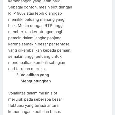
kemenangan yang lebih baik.
Sebagai contoh, mesin slot dengan
RTP 96% atau lebih dianggap
memiliki peluang menang yang
baik. Mesin dengan RTP tinggi
memberikan keuntungan bagi
pemain dalam jangka panjang
karena semakin besar persentase
yang dikembalikan kepada pemain,
semakin tinggi peluang untuk
mendapatkan kembali sebagian
dari taruhan mereka.
Volatilitas yang
Menguntungkan
Volatilitas dalam mesin slot
merujuk pada seberapa besar
fluktuasi yang terjadi antara
kemenangan kecil dan besar.