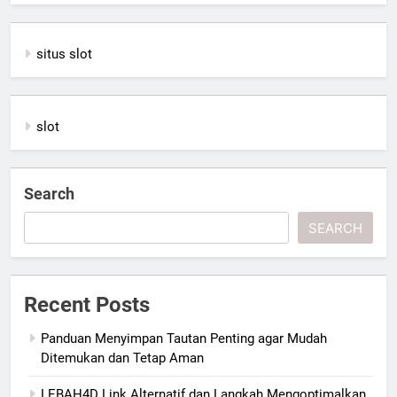
situs slot
slot
Search
SEARCH
Recent Posts
Panduan Menyimpan Tautan Penting agar Mudah
Ditemukan dan Tetap Aman
LEBAH4D Link Alternatif dan Langkah Mengoptimalkan