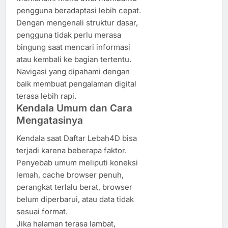
pengguna beradaptasi lebih cepat.
Dengan mengenali struktur dasar,
pengguna tidak perlu merasa
bingung saat mencari informasi
atau kembali ke bagian tertentu.
Navigasi yang dipahami dengan
baik membuat pengalaman digital
terasa lebih rapi.
Kendala Umum dan Cara
Mengatasinya
Kendala saat Daftar Lebah4D bisa
terjadi karena beberapa faktor.
Penyebab umum meliputi koneksi
lemah, cache browser penuh,
perangkat terlalu berat, browser
belum diperbarui, atau data tidak
sesuai format.
Jika halaman terasa lambat,