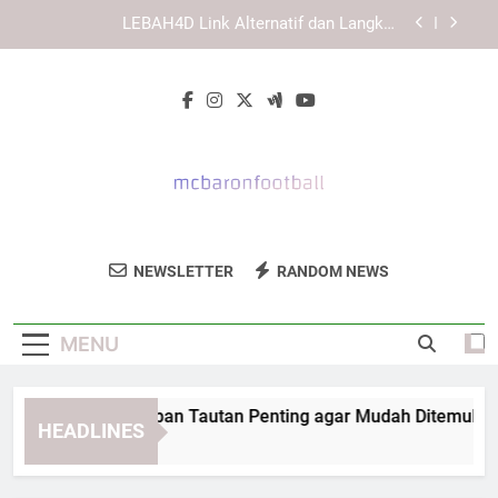
Skip
KAYA787 Alternatif dengan Dukungan Akses
to
untuk Pengguna Mobile
content
Cara Menangani Pesan Kesalahan pada Halaman
KAYA787 Alternatif
Panduan Menyimpan Tautan Penting agar Mudah
Ditemukan dan Tetap Aman
LEBAH4D Link Alternatif dan Langkah
Mengoptimalkan Kinerja Browser
KAYA787 Alternatif dengan Dukungan Akses
untuk Pengguna Mobile
MC Baron
Ikuti Berita Dan Ulasan Terbaru Seputar
Cara Menangani Pesan Kesalahan pada Halaman
NEWSLETTER
RANDOM NEWS
Football
KAYA787 Alternatif
Dunia Sepak Bola Di MC Baron Football.
MENU
nduan Menyimpan Tautan Penting agar Mudah Ditemukan da
HEADLINES
Weeks Ago