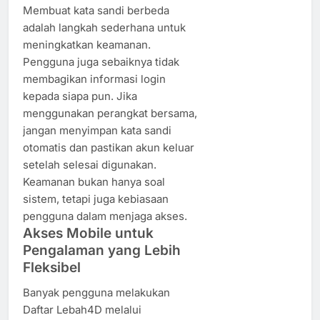
Membuat kata sandi berbeda
adalah langkah sederhana untuk
meningkatkan keamanan.
Pengguna juga sebaiknya tidak
membagikan informasi login
kepada siapa pun. Jika
menggunakan perangkat bersama,
jangan menyimpan kata sandi
otomatis dan pastikan akun keluar
setelah selesai digunakan.
Keamanan bukan hanya soal
sistem, tetapi juga kebiasaan
pengguna dalam menjaga akses.
Akses Mobile untuk
Pengalaman yang Lebih
Fleksibel
Banyak pengguna melakukan
Daftar Lebah4D melalui