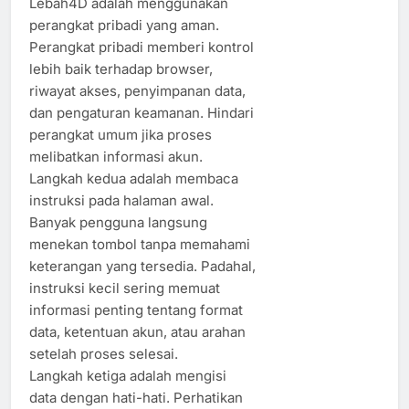
Lebah4D adalah menggunakan
perangkat pribadi yang aman.
Perangkat pribadi memberi kontrol
lebih baik terhadap browser,
riwayat akses, penyimpanan data,
dan pengaturan keamanan. Hindari
perangkat umum jika proses
melibatkan informasi akun.
Langkah kedua adalah membaca
instruksi pada halaman awal.
Banyak pengguna langsung
menekan tombol tanpa memahami
keterangan yang tersedia. Padahal,
instruksi kecil sering memuat
informasi penting tentang format
data, ketentuan akun, atau arahan
setelah proses selesai.
Langkah ketiga adalah mengisi
data dengan hati-hati. Perhatikan