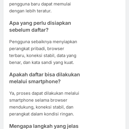
pengguna baru dapat memulai
dengan lebih teratur.
Apa yang perlu disiapkan
sebelum daftar?
Pengguna sebaiknya menyiapkan
perangkat pribadi, browser
terbaru, koneksi stabil, data yang
benar, dan kata sandi yang kuat.
Apakah daftar bisa dilakukan
melalui smartphone?
Ya, proses dapat dilakukan melalui
smartphone selama browser
mendukung, koneksi stabil, dan
perangkat dalam kondisi ringan.
Mengapa langkah yang jelas