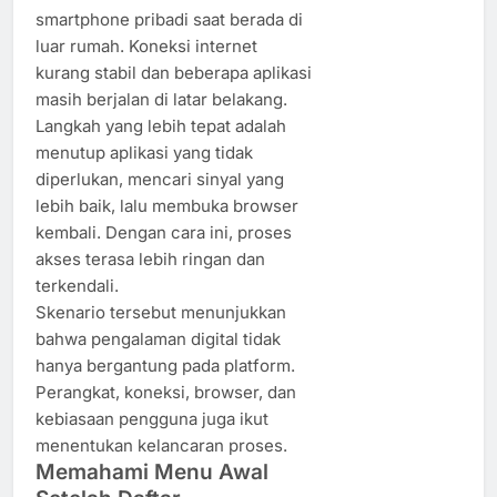
smartphone pribadi saat berada di
luar rumah. Koneksi internet
kurang stabil dan beberapa aplikasi
masih berjalan di latar belakang.
Langkah yang lebih tepat adalah
menutup aplikasi yang tidak
diperlukan, mencari sinyal yang
lebih baik, lalu membuka browser
kembali. Dengan cara ini, proses
akses terasa lebih ringan dan
terkendali.
Skenario tersebut menunjukkan
bahwa pengalaman digital tidak
hanya bergantung pada platform.
Perangkat, koneksi, browser, dan
kebiasaan pengguna juga ikut
menentukan kelancaran proses.
Memahami Menu Awal