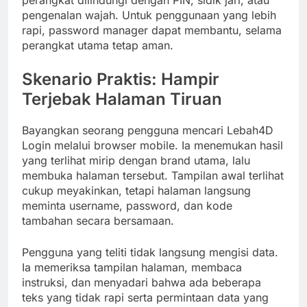
pengenalan wajah. Untuk penggunaan yang lebih
rapi, password manager dapat membantu, selama
perangkat utama tetap aman.
Skenario Praktis: Hampir
Terjebak Halaman Tiruan
Bayangkan seorang pengguna mencari Lebah4D
Login melalui browser mobile. Ia menemukan hasil
yang terlihat mirip dengan brand utama, lalu
membuka halaman tersebut. Tampilan awal terlihat
cukup meyakinkan, tetapi halaman langsung
meminta username, password, dan kode
tambahan secara bersamaan.
Pengguna yang teliti tidak langsung mengisi data.
Ia memeriksa tampilan halaman, membaca
instruksi, dan menyadari bahwa ada beberapa
teks yang tidak rapi serta permintaan data yang