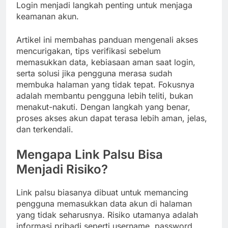
Login menjadi langkah penting untuk menjaga
keamanan akun.
Artikel ini membahas panduan mengenali akses
mencurigakan, tips verifikasi sebelum
memasukkan data, kebiasaan aman saat login,
serta solusi jika pengguna merasa sudah
membuka halaman yang tidak tepat. Fokusnya
adalah membantu pengguna lebih teliti, bukan
menakut-nakuti. Dengan langkah yang benar,
proses akses akun dapat terasa lebih aman, jelas,
dan terkendali.
Mengapa Link Palsu Bisa
Menjadi Risiko?
Link palsu biasanya dibuat untuk memancing
pengguna memasukkan data akun di halaman
yang tidak seharusnya. Risiko utamanya adalah
informasi pribadi seperti username, password,