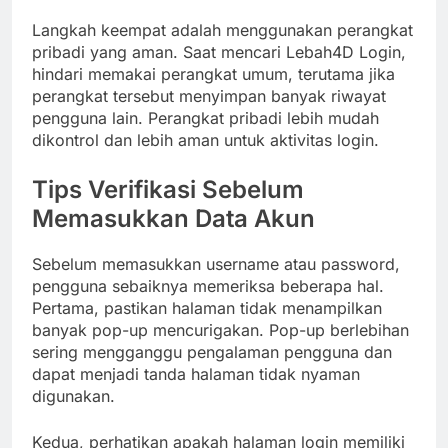
Langkah keempat adalah menggunakan perangkat
pribadi yang aman. Saat mencari Lebah4D Login,
hindari memakai perangkat umum, terutama jika
perangkat tersebut menyimpan banyak riwayat
pengguna lain. Perangkat pribadi lebih mudah
dikontrol dan lebih aman untuk aktivitas login.
Tips Verifikasi Sebelum
Memasukkan Data Akun
Sebelum memasukkan username atau password,
pengguna sebaiknya memeriksa beberapa hal.
Pertama, pastikan halaman tidak menampilkan
banyak pop-up mencurigakan. Pop-up berlebihan
sering mengganggu pengalaman pengguna dan
dapat menjadi tanda halaman tidak nyaman
digunakan.
Kedua, perhatikan apakah halaman login memiliki