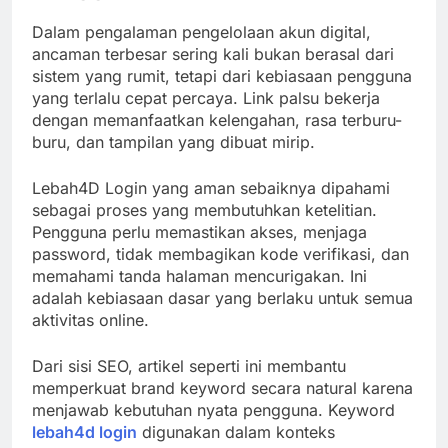
Dalam pengalaman pengelolaan akun digital,
ancaman terbesar sering kali bukan berasal dari
sistem yang rumit, tetapi dari kebiasaan pengguna
yang terlalu cepat percaya. Link palsu bekerja
dengan memanfaatkan kelengahan, rasa terburu-
buru, dan tampilan yang dibuat mirip.
Lebah4D Login yang aman sebaiknya dipahami
sebagai proses yang membutuhkan ketelitian.
Pengguna perlu memastikan akses, menjaga
password, tidak membagikan kode verifikasi, dan
memahami tanda halaman mencurigakan. Ini
adalah kebiasaan dasar yang berlaku untuk semua
aktivitas online.
Dari sisi SEO, artikel seperti ini membantu
memperkuat brand keyword secara natural karena
menjawab kebutuhan nyata pengguna. Keyword
lebah4d login
digunakan dalam konteks