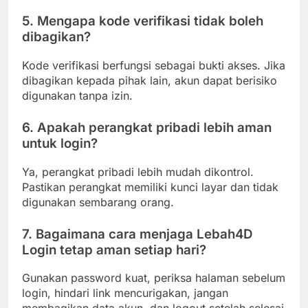
5. Mengapa kode verifikasi tidak boleh
dibagikan?
Kode verifikasi berfungsi sebagai bukti akses. Jika
dibagikan kepada pihak lain, akun dapat berisiko
digunakan tanpa izin.
6. Apakah perangkat pribadi lebih aman
untuk login?
Ya, perangkat pribadi lebih mudah dikontrol.
Pastikan perangkat memiliki kunci layar dan tidak
digunakan sembarang orang.
7. Bagaimana cara menjaga Lebah4D
Login tetap aman setiap hari?
Gunakan password kuat, periksa halaman sebelum
login, hindari link mencurigakan, jangan