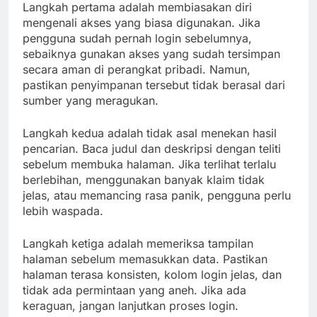
Langkah pertama adalah membiasakan diri
mengenali akses yang biasa digunakan. Jika
pengguna sudah pernah login sebelumnya,
sebaiknya gunakan akses yang sudah tersimpan
secara aman di perangkat pribadi. Namun,
pastikan penyimpanan tersebut tidak berasal dari
sumber yang meragukan.
Langkah kedua adalah tidak asal menekan hasil
pencarian. Baca judul dan deskripsi dengan teliti
sebelum membuka halaman. Jika terlihat terlalu
berlebihan, menggunakan banyak klaim tidak
jelas, atau memancing rasa panik, pengguna perlu
lebih waspada.
Langkah ketiga adalah memeriksa tampilan
halaman sebelum memasukkan data. Pastikan
halaman terasa konsisten, kolom login jelas, dan
tidak ada permintaan yang aneh. Jika ada
keraguan, jangan lanjutkan proses login.