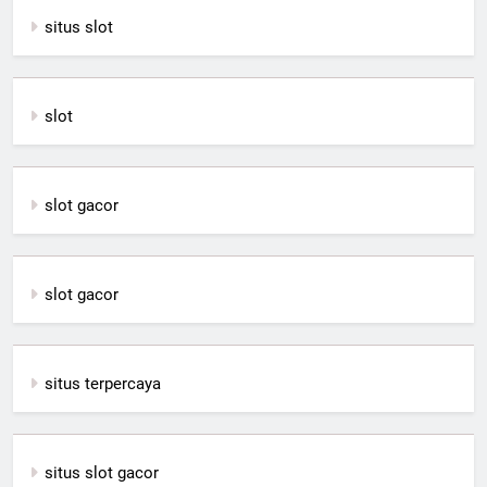
situs slot
slot
slot gacor
slot gacor
situs terpercaya
situs slot gacor