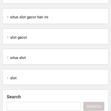
situs slot gacor hari ini
slot gacor
situs slot
slot
Search
SEARCH