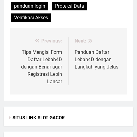
panduan login
Proteksi Data
Verifikasi Akses
Previous:
Next:
Post
navigation
Tips Mengisi Form
Panduan Daftar
Daftar Lebah4D
Lebah4D dengan
dengan Benar agar
Langkah yang Jelas
Registrasi Lebih
Lancar
SITUS LINK SLOT GACOR