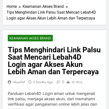
Home
Keamanan Akses Brand
Tips Menghindari Link Palsu Saat Mencari Lebah4D
Login agar Akses Akun Lebih Aman dan Terpercaya
KEAMANAN AKSES BRAND
Tips Menghindari Link Palsu
Saat Mencari Lebah4D
Login agar Akses Akun
Lebih Aman dan Terpercaya
0
Abaa9ef
3 Months Ago
16 Mins
Panduan Lebah4D Login aman untuk mengenali
link palsu, menjaga akses akun, dan memahami
verifikasi agar pengalaman online lebih jelas dan