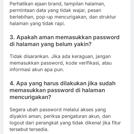
Perhatikan ejaan brand, tampilan halaman,
permintaan data yang tidak wajar, pesan
berlebihan, pop-up mencurigakan, dan struktur
halaman yang tidak rapi.
3. Apakah aman memasukkan password
di halaman yang belum yakin?
Tidak disarankan. Jika ada keraguan, jangan
memasukkan password, kode verifikasi, atau
informasi akun apa pun.
4. Apa yang harus dilakukan jika sudah
memasukkan password di halaman
mencurigakan?
Segera ubah password melalui akses yang
diyakini aman, periksa pengaturan akun, dan
logout dari perangkat yang tidak dikenal jika fitur
tersebut tersedia.