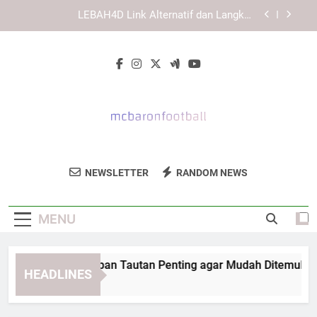
Skip
KAYA787 Alternatif dengan Dukungan Akses
to
untuk Pengguna Mobile
content
Cara Menangani Pesan Kesalahan pada Halaman
KAYA787 Alternatif
Panduan Menyimpan Tautan Penting agar Mudah
Ditemukan dan Tetap Aman
LEBAH4D Link Alternatif dan Langkah
Mengoptimalkan Kinerja Browser
KAYA787 Alternatif dengan Dukungan Akses
untuk Pengguna Mobile
MC Baron
Ikuti Berita Dan Ulasan Terbaru Seputar
Cara Menangani Pesan Kesalahan pada Halaman
NEWSLETTER
RANDOM NEWS
Football
KAYA787 Alternatif
Dunia Sepak Bola Di MC Baron Football.
MENU
nduan Menyimpan Tautan Penting agar Mudah Ditemukan da
HEADLINES
eeks Ago