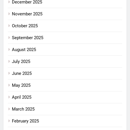
December 2025
November 2025
October 2025
September 2025
August 2025
July 2025
June 2025
May 2025
April 2025
March 2025
February 2025