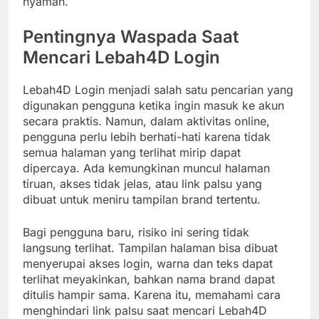
nyaman.
Pentingnya Waspada Saat
Mencari Lebah4D Login
Lebah4D Login menjadi salah satu pencarian yang
digunakan pengguna ketika ingin masuk ke akun
secara praktis. Namun, dalam aktivitas online,
pengguna perlu lebih berhati-hati karena tidak
semua halaman yang terlihat mirip dapat
dipercaya. Ada kemungkinan muncul halaman
tiruan, akses tidak jelas, atau link palsu yang
dibuat untuk meniru tampilan brand tertentu.
Bagi pengguna baru, risiko ini sering tidak
langsung terlihat. Tampilan halaman bisa dibuat
menyerupai akses login, warna dan teks dapat
terlihat meyakinkan, bahkan nama brand dapat
ditulis hampir sama. Karena itu, memahami cara
menghindari link palsu saat mencari Lebah4D