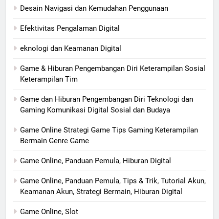
Desain Navigasi dan Kemudahan Penggunaan
Efektivitas Pengalaman Digital
eknologi dan Keamanan Digital
Game & Hiburan Pengembangan Diri Keterampilan Sosial
Keterampilan Tim
Game dan Hiburan Pengembangan Diri Teknologi dan
Gaming Komunikasi Digital Sosial dan Budaya
Game Online Strategi Game Tips Gaming Keterampilan
Bermain Genre Game
Game Online, Panduan Pemula, Hiburan Digital
Game Online, Panduan Pemula, Tips & Trik, Tutorial Akun,
Keamanan Akun, Strategi Bermain, Hiburan Digital
Game Online, Slot