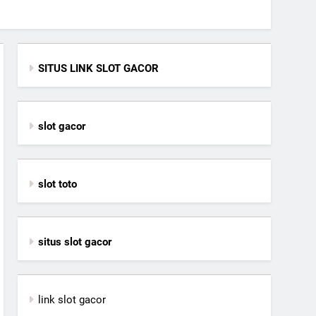
SITUS LINK SLOT GACOR
slot gacor
slot toto
situs slot gacor
link slot gacor