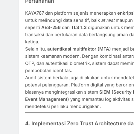
Pertahanan
KAYA787 dan platform sejenis menerapkan
enkrips
untuk melindungi data sensitif, baik
at rest
maupun
seperti
AES-256
dan
TLS 1.3
digunakan untuk mema
transaksi dan pertukaran data berlangsung aman dar
ketiga.
Selain itu,
autentikasi multifaktor (MFA)
menjadi ba
sistem keamanan modern. Dengan kombinasi antara
OTP, dan autentikasi biometrik, sistem dapat memin
pembobolan identitas.
Audit sistem berkala juga dilakukan untuk mendete
potensi pelanggaran. Platform digital yang berori
biasanya mengintegrasikan sistem
SIEM (Security 
Event Management)
yang memantau log aktivitas s
mendeteksi perilaku mencurigakan.
4. Implementasi Zero Trust Architecture dal