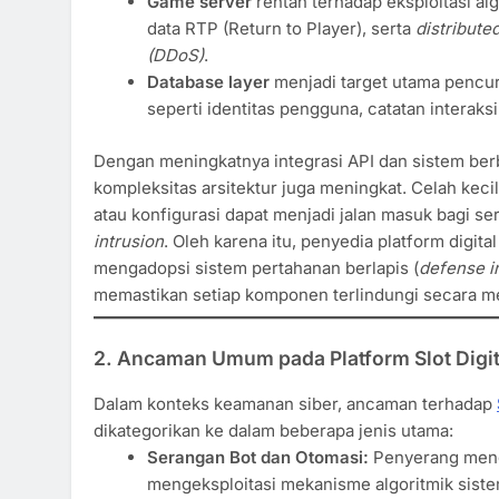
Game server
rentan terhadap eksploitasi alg
data RTP (Return to Player), serta
distribute
(DDoS)
.
Database layer
menjadi target utama pencuri
seperti identitas pengguna, catatan interaksi,
Dengan meningkatnya integrasi API dan sistem ber
kompleksitas arsitektur juga meningkat. Celah kecil
atau konfigurasi dapat menjadi jalan masuk bagi s
intrusion
. Oleh karena itu, penyedia platform digital
mengadopsi sistem pertahanan berlapis (
defense i
memastikan setiap komponen terlindungi secara m
2. Ancaman Umum pada Platform Slot Digit
Dalam konteks keamanan siber, ancaman terhadap
dikategorikan ke dalam beberapa jenis utama:
Serangan Bot dan Otomasi:
Penyerang meng
mengeksploitasi mekanisme algoritmik sist