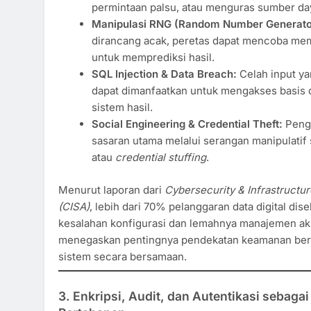
permintaan palsu, atau menguras sumber day
Manipulasi RNG (Random Number Generato
dirancang acak, peretas dapat mencoba me
untuk memprediksi hasil.
SQL Injection & Data Breach:
Celah input yan
dapat dimanfaatkan untuk mengakses basis 
sistem hasil.
Social Engineering & Credential Theft:
Pengg
sasaran utama melalui serangan manipulatif 
atau
credential stuffing
.
Menurut laporan dari
Cybersecurity & Infrastructu
(CISA)
, lebih dari 70% pelanggaran data digital dis
kesalahan konfigurasi dan lemahnya manajemen aks
menegaskan pentingnya pendekatan keamanan ber
sistem secara bersamaan.
3. Enkripsi, Audit, dan Autentikasi sebaga