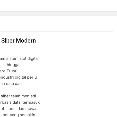
n Siber Modern
m sistem slot digital
mik, hingga
ero Trust
dustri digital perlu
an data dan
siber
telah menjadi
rbasis data, termasuk
efisiensi dan inovasi,
siber yang semakin