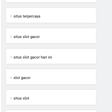
situs terpercaya
situs slot gacor
situs slot gacor hari ini
slot gacor
situs slot