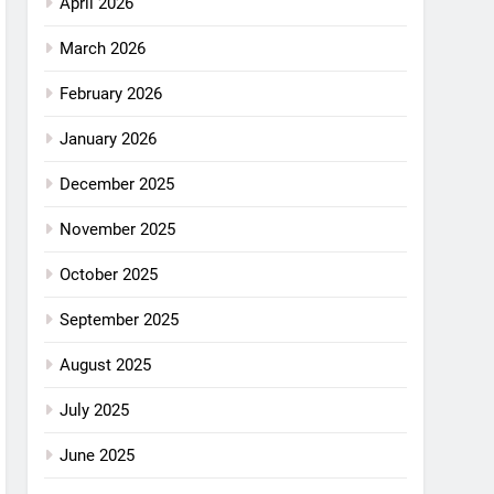
April 2026
March 2026
February 2026
January 2026
December 2025
November 2025
October 2025
September 2025
August 2025
July 2025
June 2025