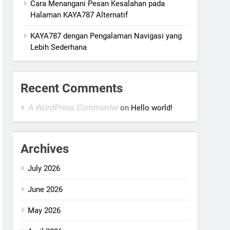
Cara Menangani Pesan Kesalahan pada
Halaman KAYA787 Alternatif
KAYA787 dengan Pengalaman Navigasi yang
Lebih Sederhana
Recent Comments
A WordPress Commenter
on
Hello world!
Archives
July 2026
June 2026
May 2026