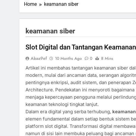
Home
keamanan siber
keamanan siber
Slot Digital dan Tantangan Keamana
Abaa9ef
10 Months Ago
0
8 Mins
Artikel ini membahas tantangan keamanan siber dala
modern, mulai dari ancaman data, serangan algorit
pentingnya enkripsi, audit sistem, dan penerapan Z
Architecture. Pendekatan ini menyoroti bagaimana in
menjaga kepercayaan pengguna melalui perlindung
keamanan teknologi tingkat lanjut.
Dalam era digital yang serba terhubung,
keamanan 
elemen fundamental dalam setiap bentuk sistem be
platform slot digital. Transformasi digital membawa 
namun di sisi lain membuka peluang bagi ancaman 