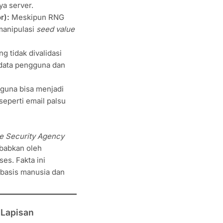
a server.
r):
Meskipun RNG
manipulasi
seed value
g tidak divalidasi
data pengguna dan
una bisa menjadi
seperti email palsu
re Security Agency
ebabkan oleh
es. Fakta ini
basis manusia dan
i Lapisan