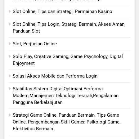
Slot Online, Tips dan Strategi, Permainan Kasino
Slot Online, Tips Login, Strategi Bermain, Akses Aman,
Panduan Slot
Slot, Perjudian Online
Solo Play, Creative Gaming, Game Psychology, Digital
Enjoyment
Solusi Akses Mobile dan Performa Login
Stabilitas Sistem Digital,Optimasi Performa
Modern,Manajemen Teknologi Terarah,Pengalaman
Pengguna Berkelanjutan
Strategi Game Online, Panduan Bermain, Tips Game
Online, Pengembangan Skill Gamer, Psikologi Game,
Efektivitas Bermain