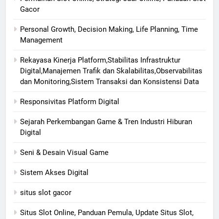
Gacor
Personal Growth, Decision Making, Life Planning, Time
Management
Rekayasa Kinerja Platform,Stabilitas Infrastruktur
Digital,Manajemen Trafik dan Skalabilitas,Observabilitas
dan Monitoring,Sistem Transaksi dan Konsistensi Data
Responsivitas Platform Digital
Sejarah Perkembangan Game & Tren Industri Hiburan
Digital
Seni & Desain Visual Game
Sistem Akses Digital
situs slot gacor
Situs Slot Online, Panduan Pemula, Update Situs Slot,