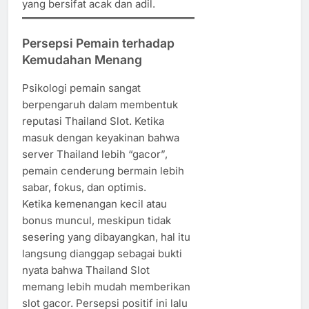
yang bersifat acak dan adil.
Persepsi Pemain terhadap
Kemudahan Menang
Psikologi pemain sangat
berpengaruh dalam membentuk
reputasi Thailand Slot. Ketika
masuk dengan keyakinan bahwa
server Thailand lebih “gacor”,
pemain cenderung bermain lebih
sabar, fokus, dan optimis.
Ketika kemenangan kecil atau
bonus muncul, meskipun tidak
sesering yang dibayangkan, hal itu
langsung dianggap sebagai bukti
nyata bahwa Thailand Slot
memang lebih mudah memberikan
slot gacor. Persepsi positif ini lalu