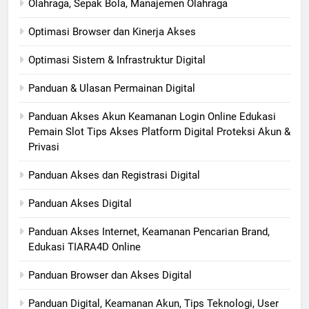
Olahraga, Sepak Bola, Manajemen Olahraga
Optimasi Browser dan Kinerja Akses
Optimasi Sistem & Infrastruktur Digital
Panduan & Ulasan Permainan Digital
Panduan Akses Akun Keamanan Login Online Edukasi
Pemain Slot Tips Akses Platform Digital Proteksi Akun &
Privasi
Panduan Akses dan Registrasi Digital
Panduan Akses Digital
Panduan Akses Internet, Keamanan Pencarian Brand,
Edukasi TIARA4D Online
Panduan Browser dan Akses Digital
Panduan Digital, Keamanan Akun, Tips Teknologi, User