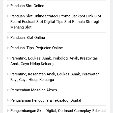
Panduan Slot Online
Panduan Slot Online Strategi Promo Jackpot Link Slot
Resmi Edukasi Slot Digital Tips Slot Pemula Strategi
Menang Slot
Panduan, Slot Online
Panduan, Tips, Perjudian Online
Parenting, Edukasi Anak, Psikologi Anak, Kreativitas
Anak, Gaya Hidup Keluarga
Parenting, Kesehatan Anak, Edukasi Anak, Perawatan
Bayi, Gaya Hidup Keluarga
Pemecahan Masalah Akses
Pengalaman Pengguna & Teknologi Digital
Pengembangan Skill Digital, Optimasi Gameplay, Edukasi