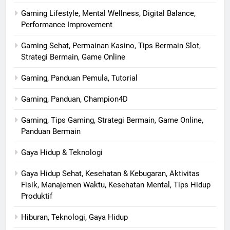
Gaming Lifestyle, Mental Wellness, Digital Balance,
Performance Improvement
Gaming Sehat, Permainan Kasino, Tips Bermain Slot,
Strategi Bermain, Game Online
Gaming, Panduan Pemula, Tutorial
Gaming, Panduan, Champion4D
Gaming, Tips Gaming, Strategi Bermain, Game Online,
Panduan Bermain
Gaya Hidup & Teknologi
Gaya Hidup Sehat, Kesehatan & Kebugaran, Aktivitas
Fisik, Manajemen Waktu, Kesehatan Mental, Tips Hidup
Produktif
Hiburan, Teknologi, Gaya Hidup