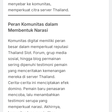
menyebar ke komunitas,
memperkuat citra server Thailand.
Peran Komunitas dalam
Membentuk Narasi
Komunitas digital memiliki peran
besar dalam memperkuat reputasi
Thailand Slot. Forum, grup media
sosial, hingga blog permainan
sering dipenuhi testimoni pemain
yang menceritakan kemenangan
mereka di server Thailand.
Cerita-cerita ini menciptakan efek
domino. Pemain baru penasaran
mencoba, lalu menambahkan
testimoni serupa yang
memperkuat narasi. Akhirnya,