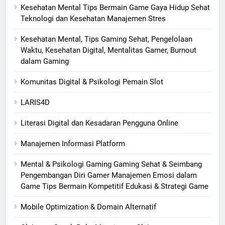
Kesehatan Mental Tips Bermain Game Gaya Hidup Sehat
Teknologi dan Kesehatan Manajemen Stres
Kesehatan Mental, Tips Gaming Sehat, Pengelolaan
Waktu, Kesehatan Digital, Mentalitas Gamer, Burnout
dalam Gaming
Komunitas Digital & Psikologi Pemain Slot
LARIS4D
Literasi Digital dan Kesadaran Pengguna Online
Manajemen Informasi Platform
Mental & Psikologi Gaming Gaming Sehat & Seimbang
Pengembangan Diri Gamer Manajemen Emosi dalam
Game Tips Bermain Kompetitif Edukasi & Strategi Game
Mobile Optimization & Domain Alternatif