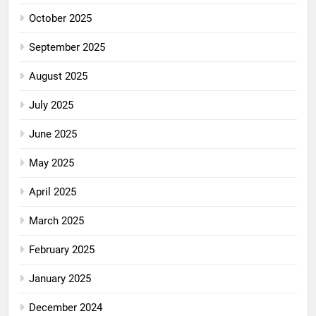
October 2025
September 2025
August 2025
July 2025
June 2025
May 2025
April 2025
March 2025
February 2025
January 2025
December 2024