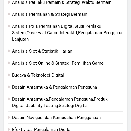
Analisis Perilaku Pemain & Strategi Waktu Bermain
Analisis Permainan & Strategi Bermain
Analisis Pola Permainan Digital,Studi Perilaku
Sistem,Observasi Game Interaktif,Pengalaman Pengguna
Lanjutan
Analisis Slot & Statistik Harian
Analisis Slot Online & Strategi Pemilihan Game
Budaya & Teknologi Digital
Desain Antarmuka & Pengalaman Pengguna
Desain Antarmuka,Pengalaman Pengguna,Produk
Digital,Usability Testing,Strategi Digital
Desain Navigasi dan Kemudahan Penggunaan
Efektivitas Pengalaman Digital