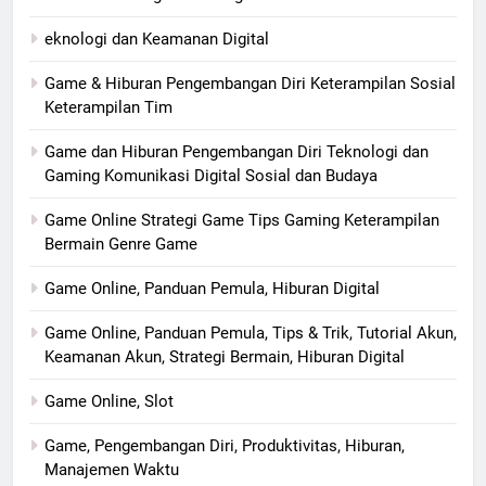
eknologi dan Keamanan Digital
Game & Hiburan Pengembangan Diri Keterampilan Sosial
Keterampilan Tim
Game dan Hiburan Pengembangan Diri Teknologi dan
Gaming Komunikasi Digital Sosial dan Budaya
Game Online Strategi Game Tips Gaming Keterampilan
Bermain Genre Game
Game Online, Panduan Pemula, Hiburan Digital
Game Online, Panduan Pemula, Tips & Trik, Tutorial Akun,
Keamanan Akun, Strategi Bermain, Hiburan Digital
Game Online, Slot
Game, Pengembangan Diri, Produktivitas, Hiburan,
Manajemen Waktu