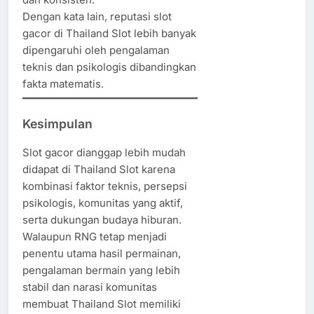
Dengan kata lain, reputasi slot
gacor di Thailand Slot lebih banyak
dipengaruhi oleh pengalaman
teknis dan psikologis dibandingkan
fakta matematis.
Kesimpulan
Slot gacor dianggap lebih mudah
didapat di Thailand Slot karena
kombinasi faktor teknis, persepsi
psikologis, komunitas yang aktif,
serta dukungan budaya hiburan.
Walaupun RNG tetap menjadi
penentu utama hasil permainan,
pengalaman bermain yang lebih
stabil dan narasi komunitas
membuat Thailand Slot memiliki