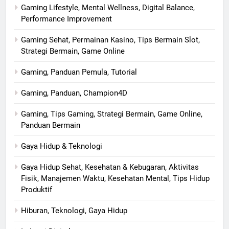
Gaming Lifestyle, Mental Wellness, Digital Balance,
Performance Improvement
Gaming Sehat, Permainan Kasino, Tips Bermain Slot,
Strategi Bermain, Game Online
Gaming, Panduan Pemula, Tutorial
Gaming, Panduan, Champion4D
Gaming, Tips Gaming, Strategi Bermain, Game Online,
Panduan Bermain
Gaya Hidup & Teknologi
Gaya Hidup Sehat, Kesehatan & Kebugaran, Aktivitas
Fisik, Manajemen Waktu, Kesehatan Mental, Tips Hidup
Produktif
Hiburan, Teknologi, Gaya Hidup