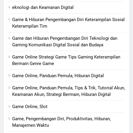
eknologi dan Keamanan Digital
Game & Hiburan Pengembangan Diri Keterampilan Sosial
Keterampilan Tim
Game dan Hiburan Pengembangan Diri Teknologi dan
Gaming Komunikasi Digital Sosial dan Budaya
Game Online Strategi Game Tips Gaming Keterampilan
Bermain Genre Game
Game Online, Panduan Pemula, Hiburan Digital
Game Online, Panduan Pemula, Tips & Trik, Tutorial Akun,
Keamanan Akun, Strategi Bermain, Hiburan Digital
Game Online, Slot
Game, Pengembangan Diri, Produktivitas, Hiburan,
Manajemen Waktu