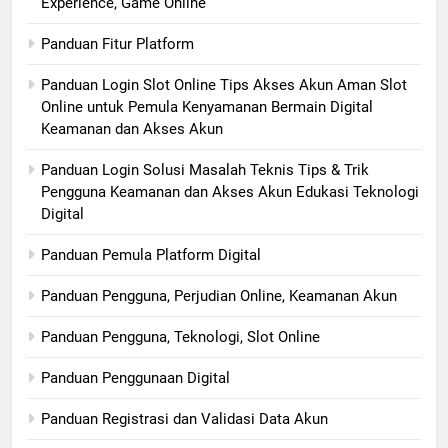
Experience, Game Online
Panduan Fitur Platform
Panduan Login Slot Online Tips Akses Akun Aman Slot
Online untuk Pemula Kenyamanan Bermain Digital
Keamanan dan Akses Akun
Panduan Login Solusi Masalah Teknis Tips & Trik
Pengguna Keamanan dan Akses Akun Edukasi Teknologi
Digital
Panduan Pemula Platform Digital
Panduan Pengguna, Perjudian Online, Keamanan Akun
Panduan Pengguna, Teknologi, Slot Online
Panduan Penggunaan Digital
Panduan Registrasi dan Validasi Data Akun