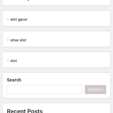
slot gacor
situs slot
slot
Search
SEARCH
Recent Posts