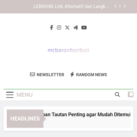
Skip
KAYA787 Alternatif dengan Dukungan Akses
to
untuk Pengguna Mobile
content
Cara Menangani Pesan Kesalahan pada Halaman
KAYA787 Alternatif
Panduan Menyimpan Tautan Penting agar Mudah
Ditemukan dan Tetap Aman
LEBAH4D Link Alternatif dan Langkah
Mengoptimalkan Kinerja Browser
KAYA787 Alternatif dengan Dukungan Akses
untuk Pengguna Mobile
MC Baron
Ikuti Berita Dan Ulasan Terbaru Seputar
Cara Menangani Pesan Kesalahan pada Halaman
NEWSLETTER
RANDOM NEWS
Football
KAYA787 Alternatif
Dunia Sepak Bola Di MC Baron Football.
MENU
nduan Menyimpan Tautan Penting agar Mudah Ditemukan da
HEADLINES
eeks Ago