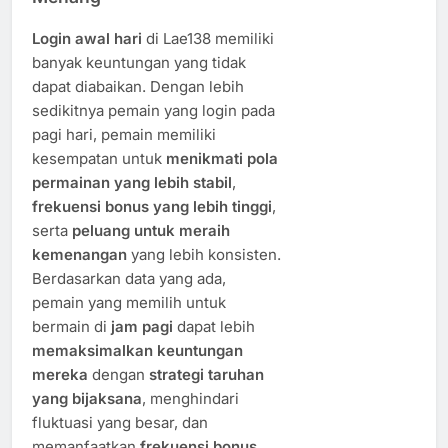
Login awal hari
di Lae138 memiliki
banyak keuntungan yang tidak
dapat diabaikan. Dengan lebih
sedikitnya pemain yang login pada
pagi hari, pemain memiliki
kesempatan untuk
menikmati pola
permainan yang lebih stabil
,
frekuensi bonus yang lebih tinggi
,
serta
peluang untuk meraih
kemenangan
yang lebih konsisten.
Berdasarkan data yang ada,
pemain yang memilih untuk
bermain di
jam pagi
dapat lebih
memaksimalkan keuntungan
mereka
dengan
strategi taruhan
yang bijaksana
, menghindari
fluktuasi yang besar, dan
memanfaatkan
frekuensi bonus