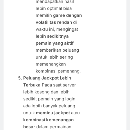
mendapatkan hasil
lebih optimal bisa
memilih
game dengan
volatilitas rendah
di
waktu ini, mengingat
lebih sedikitnya
pemain yang aktif
memberikan peluang
untuk lebih sering
memenangkan
kombinasi pemenang.
Peluang Jackpot Lebih
Terbuka
Pada saat server
lebih kosong dan lebih
sedikit pemain yang login,
ada lebih banyak peluang
untuk
memicu jackpot
atau
kombinasi kemenangan
besar
dalam permainan