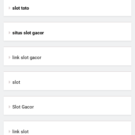
slot toto
situs slot gacor
link slot gacor
slot
Slot Gacor
link slot