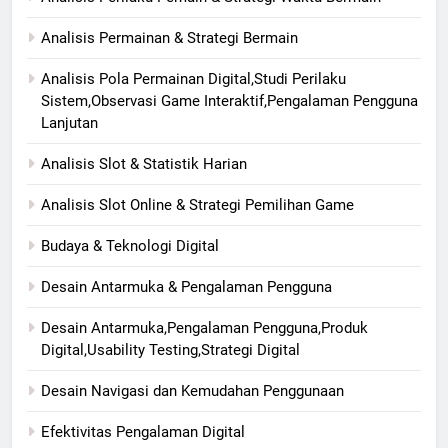
Analisis Permainan & Strategi Bermain
Analisis Pola Permainan Digital,Studi Perilaku
Sistem,Observasi Game Interaktif,Pengalaman Pengguna
Lanjutan
Analisis Slot & Statistik Harian
Analisis Slot Online & Strategi Pemilihan Game
Budaya & Teknologi Digital
Desain Antarmuka & Pengalaman Pengguna
Desain Antarmuka,Pengalaman Pengguna,Produk
Digital,Usability Testing,Strategi Digital
Desain Navigasi dan Kemudahan Penggunaan
Efektivitas Pengalaman Digital