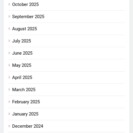
October 2025
September 2025
August 2025
July 2025
June 2025
May 2025
April 2025
March 2025
February 2025
January 2025
December 2024