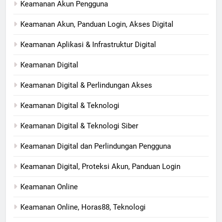
Keamanan Akun Pengguna
Keamanan Akun, Panduan Login, Akses Digital
Keamanan Aplikasi & Infrastruktur Digital
Keamanan Digital
Keamanan Digital & Perlindungan Akses
Keamanan Digital & Teknologi
Keamanan Digital & Teknologi Siber
Keamanan Digital dan Perlindungan Pengguna
Keamanan Digital, Proteksi Akun, Panduan Login
Keamanan Online
Keamanan Online, Horas88, Teknologi