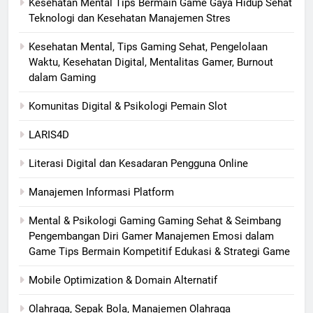
Kesehatan Mental Tips Bermain Game Gaya Hidup Sehat
Teknologi dan Kesehatan Manajemen Stres
Kesehatan Mental, Tips Gaming Sehat, Pengelolaan
Waktu, Kesehatan Digital, Mentalitas Gamer, Burnout
dalam Gaming
Komunitas Digital & Psikologi Pemain Slot
LARIS4D
Literasi Digital dan Kesadaran Pengguna Online
Manajemen Informasi Platform
Mental & Psikologi Gaming Gaming Sehat & Seimbang
Pengembangan Diri Gamer Manajemen Emosi dalam
Game Tips Bermain Kompetitif Edukasi & Strategi Game
Mobile Optimization & Domain Alternatif
Olahraga, Sepak Bola, Manajemen Olahraga