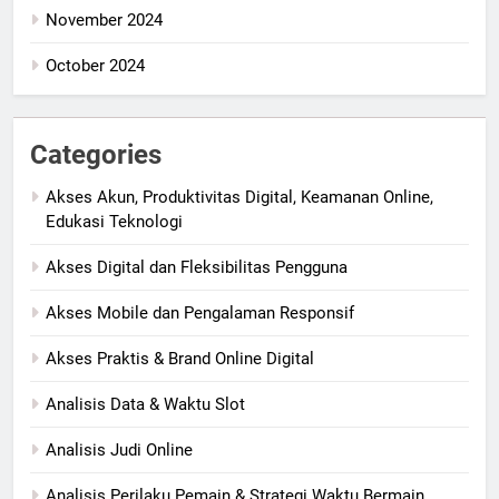
November 2024
October 2024
Categories
Akses Akun, Produktivitas Digital, Keamanan Online,
Edukasi Teknologi
Akses Digital dan Fleksibilitas Pengguna
Akses Mobile dan Pengalaman Responsif
Akses Praktis & Brand Online Digital
Analisis Data & Waktu Slot
Analisis Judi Online
Analisis Perilaku Pemain & Strategi Waktu Bermain