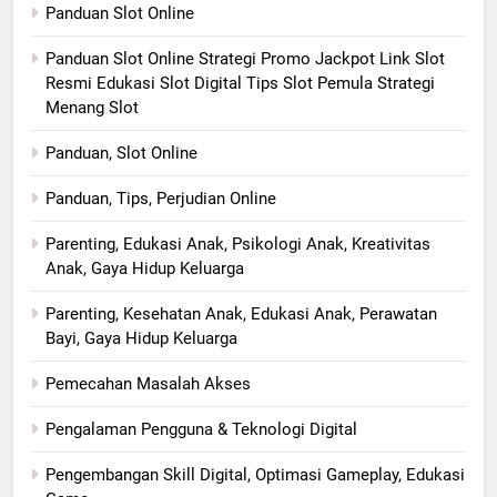
Panduan Slot Online
Panduan Slot Online Strategi Promo Jackpot Link Slot
Resmi Edukasi Slot Digital Tips Slot Pemula Strategi
Menang Slot
Panduan, Slot Online
Panduan, Tips, Perjudian Online
Parenting, Edukasi Anak, Psikologi Anak, Kreativitas
Anak, Gaya Hidup Keluarga
Parenting, Kesehatan Anak, Edukasi Anak, Perawatan
Bayi, Gaya Hidup Keluarga
Pemecahan Masalah Akses
Pengalaman Pengguna & Teknologi Digital
Pengembangan Skill Digital, Optimasi Gameplay, Edukasi