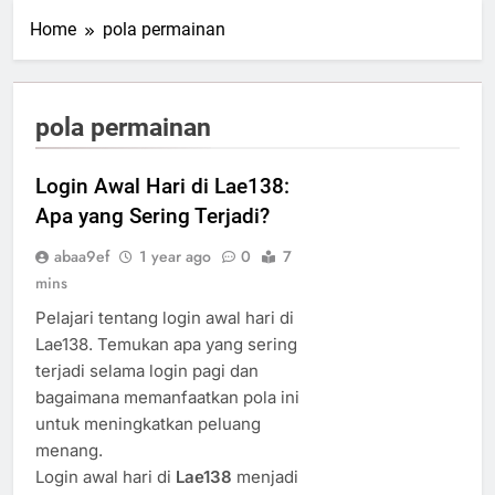
Home
pola permainan
pola permainan
Login Awal Hari di Lae138:
Apa yang Sering Terjadi?
abaa9ef
1 year ago
0
7
mins
Pelajari tentang login awal hari di
Lae138. Temukan apa yang sering
terjadi selama login pagi dan
bagaimana memanfaatkan pola ini
untuk meningkatkan peluang
menang.
Login awal hari di
Lae138
menjadi