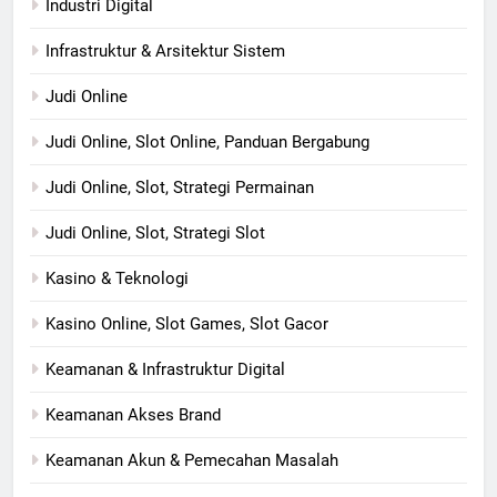
Industri Digital
Infrastruktur & Arsitektur Sistem
Judi Online
Judi Online, Slot Online, Panduan Bergabung
Judi Online, Slot, Strategi Permainan
Judi Online, Slot, Strategi Slot
Kasino & Teknologi
Kasino Online, Slot Games, Slot Gacor
Keamanan & Infrastruktur Digital
Keamanan Akses Brand
Keamanan Akun & Pemecahan Masalah