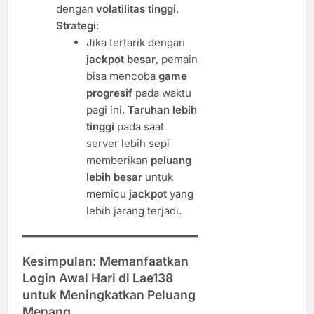
dengan
volatilitas tinggi
.
Strategi
:
Jika tertarik dengan
jackpot besar
, pemain
bisa mencoba
game
progresif
pada waktu
pagi ini.
Taruhan lebih
tinggi
pada saat
server lebih sepi
memberikan
peluang
lebih besar
untuk
memicu
jackpot
yang
lebih jarang terjadi.
Kesimpulan: Memanfaatkan
Login Awal Hari di Lae138
untuk Meningkatkan Peluang
Menang