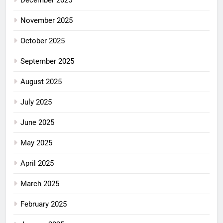
December 2025
November 2025
October 2025
September 2025
August 2025
July 2025
June 2025
May 2025
April 2025
March 2025
February 2025