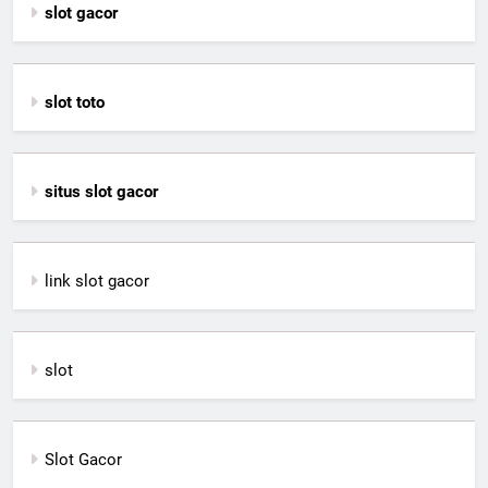
slot gacor
slot toto
situs slot gacor
link slot gacor
slot
Slot Gacor