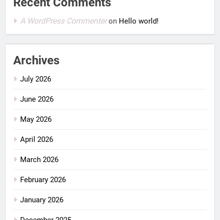
Recent Comments
A WordPress Commenter
on
Hello world!
Archives
July 2026
June 2026
May 2026
April 2026
March 2026
February 2026
January 2026