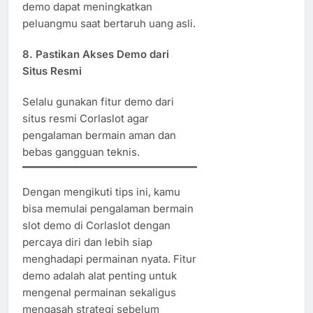
demo dapat meningkatkan
peluangmu saat bertaruh uang asli.
8. Pastikan Akses Demo dari
Situs Resmi
Selalu gunakan fitur demo dari
situs resmi Corlaslot agar
pengalaman bermain aman dan
bebas gangguan teknis.
Dengan mengikuti tips ini, kamu
bisa memulai pengalaman bermain
slot demo di Corlaslot dengan
percaya diri dan lebih siap
menghadapi permainan nyata. Fitur
demo adalah alat penting untuk
mengenal permainan sekaligus
mengasah strategi sebelum