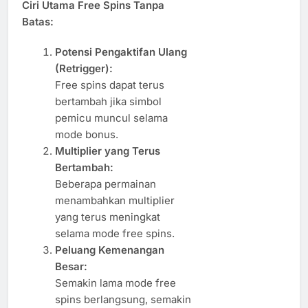
Ciri Utama Free Spins Tanpa
Batas:
Potensi Pengaktifan Ulang
(Retrigger):
Free spins dapat terus
bertambah jika simbol
pemicu muncul selama
mode bonus.
Multiplier yang Terus
Bertambah:
Beberapa permainan
menambahkan multiplier
yang terus meningkat
selama mode free spins.
Peluang Kemenangan
Besar:
Semakin lama mode free
spins berlangsung, semakin