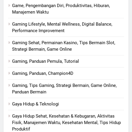
Game, Pengembangan Diri, Produktivitas, Hiburan,
Manajemen Waktu
Gaming Lifestyle, Mental Wellness, Digital Balance,
Performance Improvement
Gaming Sehat, Permainan Kasino, Tips Bermain Slot,
Strategi Bermain, Game Online
Gaming, Panduan Pemula, Tutorial
Gaming, Panduan, Champion4D
Gaming, Tips Gaming, Strategi Bermain, Game Online,
Panduan Bermain
Gaya Hidup & Teknologi
Gaya Hidup Sehat, Kesehatan & Kebugaran, Aktivitas
Fisik, Manajemen Waktu, Kesehatan Mental, Tips Hidup
Produktif