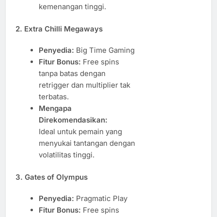
kemenangan tinggi.
2. Extra Chilli Megaways
Penyedia:
Big Time Gaming
Fitur Bonus:
Free spins
tanpa batas dengan
retrigger dan multiplier tak
terbatas.
Mengapa
Direkomendasikan:
Ideal untuk pemain yang
menyukai tantangan dengan
volatilitas tinggi.
3. Gates of Olympus
Penyedia:
Pragmatic Play
Fitur Bonus:
Free spins