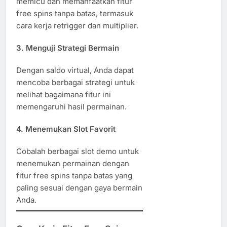
memicu dan memanfaatkan fitur
free spins tanpa batas, termasuk
cara kerja retrigger dan multiplier.
3. Menguji Strategi Bermain
Dengan saldo virtual, Anda dapat
mencoba berbagai strategi untuk
melihat bagaimana fitur ini
memengaruhi hasil permainan.
4. Menemukan Slot Favorit
Cobalah berbagai slot demo untuk
menemukan permainan dengan
fitur free spins tanpa batas yang
paling sesuai dengan gaya bermain
Anda.