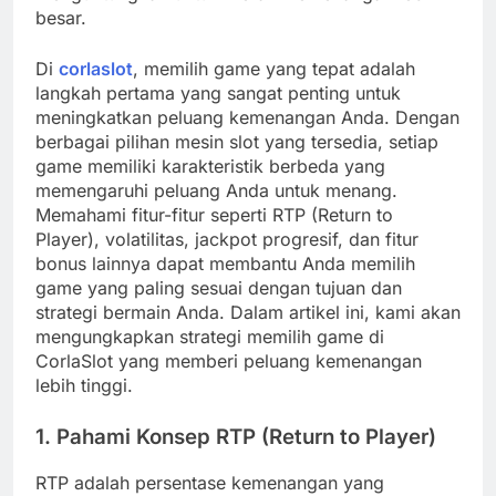
besar.
Di
corlaslot
, memilih game yang tepat adalah
langkah pertama yang sangat penting untuk
meningkatkan peluang kemenangan Anda. Dengan
berbagai pilihan mesin slot yang tersedia, setiap
game memiliki karakteristik berbeda yang
memengaruhi peluang Anda untuk menang.
Memahami fitur-fitur seperti RTP (Return to
Player), volatilitas, jackpot progresif, dan fitur
bonus lainnya dapat membantu Anda memilih
game yang paling sesuai dengan tujuan dan
strategi bermain Anda. Dalam artikel ini, kami akan
mengungkapkan strategi memilih game di
CorlaSlot yang memberi peluang kemenangan
lebih tinggi.
1.
Pahami Konsep RTP (Return to Player)
RTP adalah persentase kemenangan yang