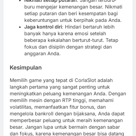
Nikmati setiap putaran
: Jangan terburu-
buru mengejar kemenangan besar. Nikmati
setiap putaran dan beri kesempatan bagi
keberuntungan untuk berpihak pada Anda.
Jaga kontrol diri
: Hindari bertaruh lebih
banyak hanya karena emosi setelah
beberapa kekalahan berturut-turut. Tetap
fokus dan disiplin dengan strategi dan
anggaran Anda.
Kesimpulan
Memilih game yang tepat di CorlaSlot adalah
langkah pertama yang sangat penting untuk
meningkatkan peluang kemenangan Anda. Dengan
memilih mesin dengan RTP tinggi, memahami
volatilitas, memanfaatkan fitur bonus, dan
mengelola bankroll dengan bijaksana, Anda dapat
memperbesar peluang untuk meraih kemenangan
besar. Jangan lupa untuk bermain dengan sabar
dan fokus, karena kemenangan besar bisa datang