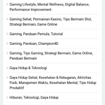
Gaming Lifestyle, Mental Wellness, Digital Balance,
Performance Improvement
Gaming Sehat, Permainan Kasino, Tips Bermain Slot,
Strategi Bermain, Game Online
Gaming, Panduan Pemula, Tutorial
Gaming, Panduan, Champion4D
Gaming, Tips Gaming, Strategi Bermain, Game Online,
Panduan Bermain
Gaya Hidup & Teknologi
Gaya Hidup Sehat, Kesehatan & Kebugaran, Aktivitas
Fisik, Manajemen Waktu, Kesehatan Mental, Tips Hidup
Produktif
Hiburan, Teknologi, Gaya Hidup