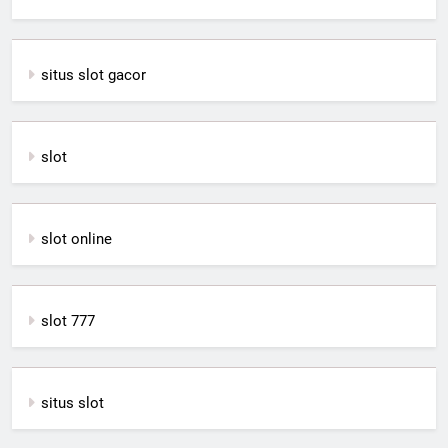
situs slot gacor
slot
slot online
slot 777
situs slot