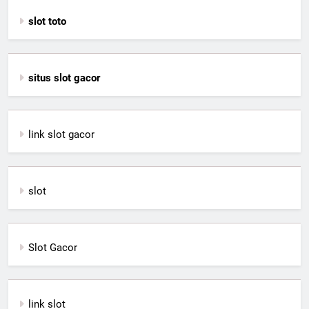
slot toto
situs slot gacor
link slot gacor
slot
Slot Gacor
link slot