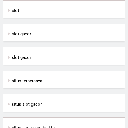
slot
slot gacor
slot gacor
situs terpercaya
situs slot gacor
situs slot gacor hari ini