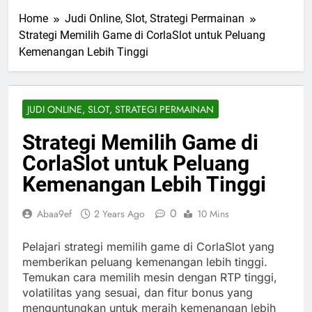
Home
Judi Online, Slot, Strategi Permainan
Strategi Memilih Game di CorlaSlot untuk Peluang
Kemenangan Lebih Tinggi
JUDI ONLINE, SLOT, STRATEGI PERMAINAN
Strategi Memilih Game di
CorlaSlot untuk Peluang
Kemenangan Lebih Tinggi
0
Abaa9ef
2 Years Ago
10 Mins
Pelajari strategi memilih game di CorlaSlot yang
memberikan peluang kemenangan lebih tinggi.
Temukan cara memilih mesin dengan RTP tinggi,
volatilitas yang sesuai, dan fitur bonus yang
menguntungkan untuk meraih kemenangan lebih