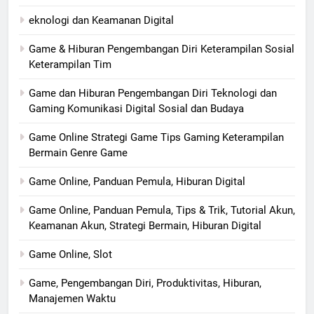
eknologi dan Keamanan Digital
Game & Hiburan Pengembangan Diri Keterampilan Sosial
Keterampilan Tim
Game dan Hiburan Pengembangan Diri Teknologi dan
Gaming Komunikasi Digital Sosial dan Budaya
Game Online Strategi Game Tips Gaming Keterampilan
Bermain Genre Game
Game Online, Panduan Pemula, Hiburan Digital
Game Online, Panduan Pemula, Tips & Trik, Tutorial Akun,
Keamanan Akun, Strategi Bermain, Hiburan Digital
Game Online, Slot
Game, Pengembangan Diri, Produktivitas, Hiburan,
Manajemen Waktu