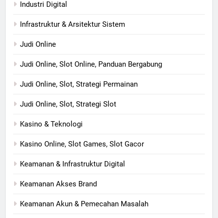
Industri Digital
Infrastruktur & Arsitektur Sistem
Judi Online
Judi Online, Slot Online, Panduan Bergabung
Judi Online, Slot, Strategi Permainan
Judi Online, Slot, Strategi Slot
Kasino & Teknologi
Kasino Online, Slot Games, Slot Gacor
Keamanan & Infrastruktur Digital
Keamanan Akses Brand
Keamanan Akun & Pemecahan Masalah