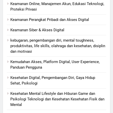
Keamanan Online, Manajemen Akun, Edukasi Teknologi,
Proteksi Privasi
Keamanan Perangkat Pribadi dan Akses Digital
Keamanan Siber & Akses Digital
kebugaran, pengembangan diri, mental toughness,
produktivitas, life skills, olahraga dan kesehatan, disiplin
dan motivasi
Kemudahan Akses, Platform Digital, User Experience,
Panduan Pengguna
Kesehatan Digital, Pengembangan Diri, Gaya Hidup
Sehat, Psikologi
Kesehatan Mental Lifestyle dan Hiburan Game dan
Psikologi Teknologi dan Kesehatan Kesehatan Fisik dan
Mental