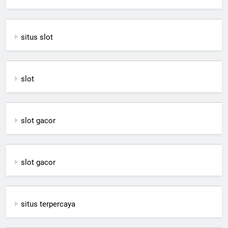
situs slot
slot
slot gacor
slot gacor
situs terpercaya