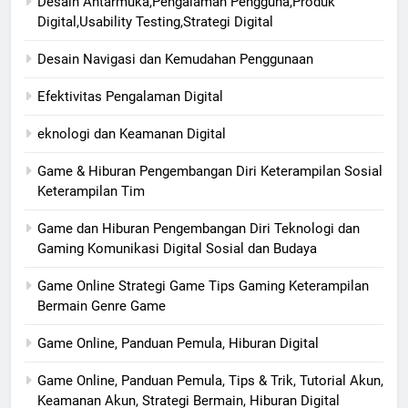
Desain Antarmuka,Pengalaman Pengguna,Produk
Digital,Usability Testing,Strategi Digital
Desain Navigasi dan Kemudahan Penggunaan
Efektivitas Pengalaman Digital
eknologi dan Keamanan Digital
Game & Hiburan Pengembangan Diri Keterampilan Sosial
Keterampilan Tim
Game dan Hiburan Pengembangan Diri Teknologi dan
Gaming Komunikasi Digital Sosial dan Budaya
Game Online Strategi Game Tips Gaming Keterampilan
Bermain Genre Game
Game Online, Panduan Pemula, Hiburan Digital
Game Online, Panduan Pemula, Tips & Trik, Tutorial Akun,
Keamanan Akun, Strategi Bermain, Hiburan Digital