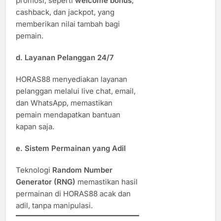
promosi, seperti
welcome bonus
,
cashback, dan jackpot, yang
memberikan nilai tambah bagi
pemain.
d. Layanan Pelanggan 24/7
HORAS88 menyediakan layanan
pelanggan melalui live chat, email,
dan WhatsApp, memastikan
pemain mendapatkan bantuan
kapan saja.
e. Sistem Permainan yang Adil
Teknologi
Random Number
Generator (RNG)
memastikan hasil
permainan di HORAS88 acak dan
adil, tanpa manipulasi.