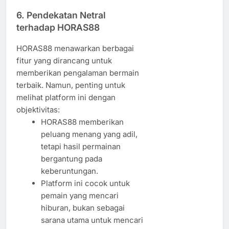
6. Pendekatan Netral
terhadap HORAS88
HORAS88 menawarkan berbagai
fitur yang dirancang untuk
memberikan pengalaman bermain
terbaik. Namun, penting untuk
melihat platform ini dengan
objektivitas:
HORAS88 memberikan
peluang menang yang adil,
tetapi hasil permainan
bergantung pada
keberuntungan.
Platform ini cocok untuk
pemain yang mencari
hiburan, bukan sebagai
sarana utama untuk mencari