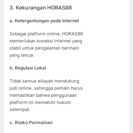
3. Kekurangan HORAS88
a. Ketergantungan pada Internet
Sebagai platform online, HORAS88
memerlukan koneksi internet yang
stabil untuk pengalaman bermain
yang lancar.
b. Regulasi Lokal
Tidak semua wilayah mendukung
judi online, sehingga pemain harus
memastikan bahwa penggunaan
platform ini mematuhi hukum
setempat.
c. Risiko Permainan