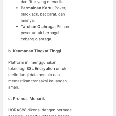
dan fitur yang menarik.
Permainan Kartu
: Poker,
blackjack, baccarat, dan
lainnya.
Taruhan Olahraga
: Pilihan
pasar untuk berbagai
cabang olahraga.
b. Keamanan Tingkat Tinggi
Platform ini menggunakan
teknologi
SSL Encryption
untuk
melindungi data pemain dan
memastikan transaksi keuangan
aman.
c. Promosi Menarik
HORAS88 dikenal dengan berbagai