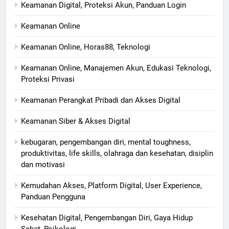
Keamanan Digital, Proteksi Akun, Panduan Login
Keamanan Online
Keamanan Online, Horas88, Teknologi
Keamanan Online, Manajemen Akun, Edukasi Teknologi,
Proteksi Privasi
Keamanan Perangkat Pribadi dan Akses Digital
Keamanan Siber & Akses Digital
kebugaran, pengembangan diri, mental toughness,
produktivitas, life skills, olahraga dan kesehatan, disiplin
dan motivasi
Kemudahan Akses, Platform Digital, User Experience,
Panduan Pengguna
Kesehatan Digital, Pengembangan Diri, Gaya Hidup
Sehat, Psikologi