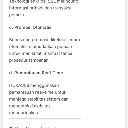
Teknologi enkripsi
SSL
melindungi
informasi pribadi dan transaksi
pemain.
c. Promosi Otomatis
Bonus dan promosi dikelola secara
otomatis, memudahkan pemain
untuk menikmati manfaat tanpa
prosedur tambahan.
d. Pemantauan Real-Time
HORAS88 menggunakan
pemantauan real-time untuk
menjaga stabilitas sistem dan
mendeteksi aktivitas
mencurigakan.