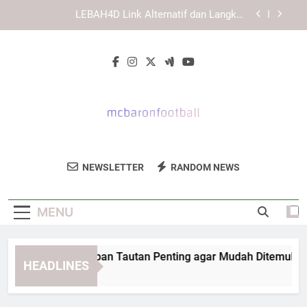
Skip
KAYA787 Alternatif dengan Dukungan Akses
to
untuk Pengguna Mobile
content
Cara Menangani Pesan Kesalahan pada Halaman
KAYA787 Alternatif
Panduan Menyimpan Tautan Penting agar Mudah
Ditemukan dan Tetap Aman
LEBAH4D Link Alternatif dan Langkah
Mengoptimalkan Kinerja Browser
KAYA787 Alternatif dengan Dukungan Akses
untuk Pengguna Mobile
MC Baron
Ikuti Berita Dan Ulasan Terbaru Seputar
Cara Menangani Pesan Kesalahan pada Halaman
NEWSLETTER
RANDOM NEWS
Football
KAYA787 Alternatif
Dunia Sepak Bola Di MC Baron Football.
MENU
nduan Menyimpan Tautan Penting agar Mudah Ditemukan da
HEADLINES
Weeks Ago