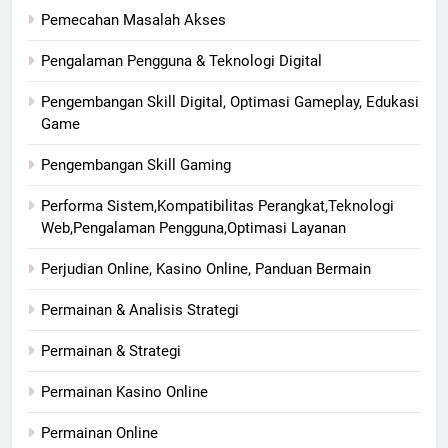
Pemecahan Masalah Akses
Pengalaman Pengguna & Teknologi Digital
Pengembangan Skill Digital, Optimasi Gameplay, Edukasi
Game
Pengembangan Skill Gaming
Performa Sistem,Kompatibilitas Perangkat,Teknologi
Web,Pengalaman Pengguna,Optimasi Layanan
Perjudian Online, Kasino Online, Panduan Bermain
Permainan & Analisis Strategi
Permainan & Strategi
Permainan Kasino Online
Permainan Online