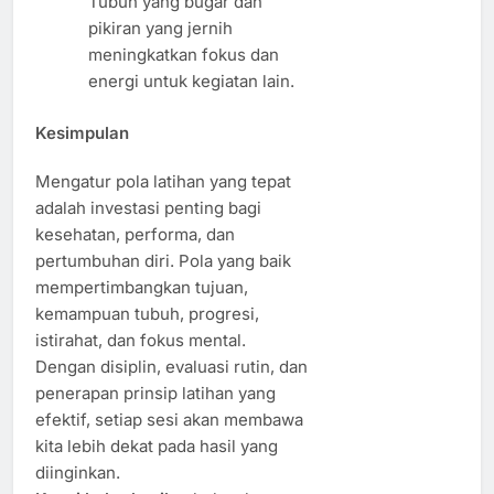
Tubuh yang bugar dan
pikiran yang jernih
meningkatkan fokus dan
energi untuk kegiatan lain.
Kesimpulan
Mengatur pola latihan yang tepat
adalah investasi penting bagi
kesehatan, performa, dan
pertumbuhan diri. Pola yang baik
mempertimbangkan tujuan,
kemampuan tubuh, progresi,
istirahat, dan fokus mental.
Dengan disiplin, evaluasi rutin, dan
penerapan prinsip latihan yang
efektif, setiap sesi akan membawa
kita lebih dekat pada hasil yang
diinginkan.