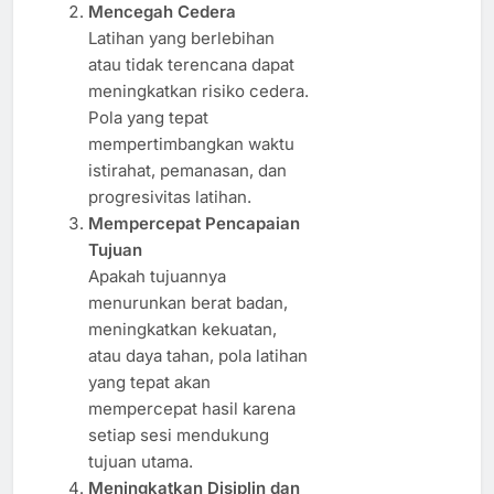
Mencegah Cedera
Latihan yang berlebihan
atau tidak terencana dapat
meningkatkan risiko cedera.
Pola yang tepat
mempertimbangkan waktu
istirahat, pemanasan, dan
progresivitas latihan.
Mempercepat Pencapaian
Tujuan
Apakah tujuannya
menurunkan berat badan,
meningkatkan kekuatan,
atau daya tahan, pola latihan
yang tepat akan
mempercepat hasil karena
setiap sesi mendukung
tujuan utama.
Meningkatkan Disiplin dan