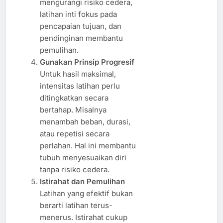
mengurangi risiko cedera,
latihan inti fokus pada
pencapaian tujuan, dan
pendinginan membantu
pemulihan.
Gunakan Prinsip Progresif
Untuk hasil maksimal,
intensitas latihan perlu
ditingkatkan secara
bertahap. Misalnya
menambah beban, durasi,
atau repetisi secara
perlahan. Hal ini membantu
tubuh menyesuaikan diri
tanpa risiko cedera.
Istirahat dan Pemulihan
Latihan yang efektif bukan
berarti latihan terus-
menerus. Istirahat cukup