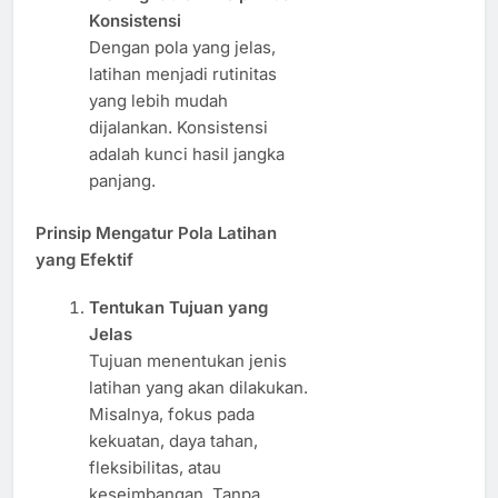
Konsistensi
Dengan pola yang jelas,
latihan menjadi rutinitas
yang lebih mudah
dijalankan. Konsistensi
adalah kunci hasil jangka
panjang.
Prinsip Mengatur Pola Latihan
yang Efektif
Tentukan Tujuan yang
Jelas
Tujuan menentukan jenis
latihan yang akan dilakukan.
Misalnya, fokus pada
kekuatan, daya tahan,
fleksibilitas, atau
keseimbangan. Tanpa