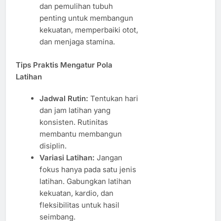
dan pemulihan tubuh
penting untuk membangun
kekuatan, memperbaiki otot,
dan menjaga stamina.
Tips Praktis Mengatur Pola
Latihan
Jadwal Rutin:
Tentukan hari
dan jam latihan yang
konsisten. Rutinitas
membantu membangun
disiplin.
Variasi Latihan:
Jangan
fokus hanya pada satu jenis
latihan. Gabungkan latihan
kekuatan, kardio, dan
fleksibilitas untuk hasil
seimbang.