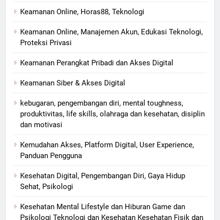
Keamanan Online, Horas88, Teknologi
Keamanan Online, Manajemen Akun, Edukasi Teknologi,
Proteksi Privasi
Keamanan Perangkat Pribadi dan Akses Digital
Keamanan Siber & Akses Digital
kebugaran, pengembangan diri, mental toughness,
produktivitas, life skills, olahraga dan kesehatan, disiplin
dan motivasi
Kemudahan Akses, Platform Digital, User Experience,
Panduan Pengguna
Kesehatan Digital, Pengembangan Diri, Gaya Hidup
Sehat, Psikologi
Kesehatan Mental Lifestyle dan Hiburan Game dan
Psikologi Teknologi dan Kesehatan Kesehatan Fisik dan