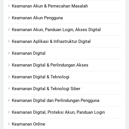
Keamanan Akun & Pemecahan Masalah
Keamanan Akun Pengguna
Keamanan Akun, Panduan Login, Akses Digital
Keamanan Aplikasi & Infrastruktur Digital
Keamanan Digital
Keamanan Digital & Perlindungan Akses
Keamanan Digital & Teknologi
Keamanan Digital & Teknologi Siber
Keamanan Digital dan Perlindungan Pengguna
Keamanan Digital, Proteksi Akun, Panduan Login
Keamanan Online