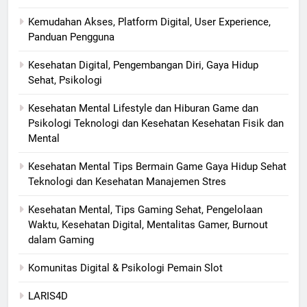
Kemudahan Akses, Platform Digital, User Experience,
Panduan Pengguna
Kesehatan Digital, Pengembangan Diri, Gaya Hidup
Sehat, Psikologi
Kesehatan Mental Lifestyle dan Hiburan Game dan
Psikologi Teknologi dan Kesehatan Kesehatan Fisik dan
Mental
Kesehatan Mental Tips Bermain Game Gaya Hidup Sehat
Teknologi dan Kesehatan Manajemen Stres
Kesehatan Mental, Tips Gaming Sehat, Pengelolaan
Waktu, Kesehatan Digital, Mentalitas Gamer, Burnout
dalam Gaming
Komunitas Digital & Psikologi Pemain Slot
LARIS4D