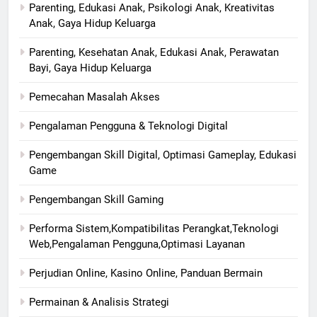
Parenting, Edukasi Anak, Psikologi Anak, Kreativitas
Anak, Gaya Hidup Keluarga
Parenting, Kesehatan Anak, Edukasi Anak, Perawatan
Bayi, Gaya Hidup Keluarga
Pemecahan Masalah Akses
Pengalaman Pengguna & Teknologi Digital
Pengembangan Skill Digital, Optimasi Gameplay, Edukasi
Game
Pengembangan Skill Gaming
Performa Sistem,Kompatibilitas Perangkat,Teknologi
Web,Pengalaman Pengguna,Optimasi Layanan
Perjudian Online, Kasino Online, Panduan Bermain
Permainan & Analisis Strategi