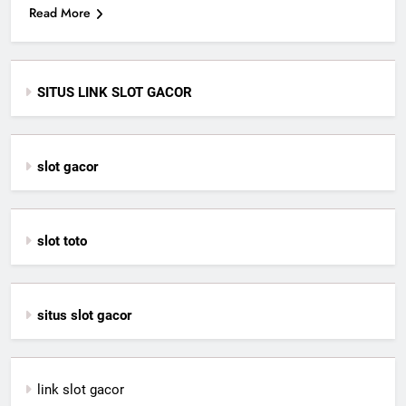
Read More
SITUS LINK SLOT GACOR
slot gacor
slot toto
situs slot gacor
link slot gacor