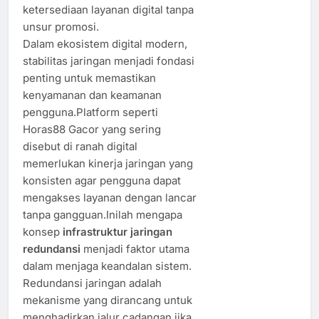
ketersediaan layanan digital tanpa
unsur promosi.
Dalam ekosistem digital modern,
stabilitas jaringan menjadi fondasi
penting untuk memastikan
kenyamanan dan keamanan
pengguna.Platform seperti
Horas88 Gacor yang sering
disebut di ranah digital
memerlukan kinerja jaringan yang
konsisten agar pengguna dapat
mengakses layanan dengan lancar
tanpa gangguan.Inilah mengapa
konsep
infrastruktur jaringan
redundansi
menjadi faktor utama
dalam menjaga keandalan sistem.
Redundansi jaringan adalah
mekanisme yang dirancang untuk
menghadirkan jalur cadangan jika