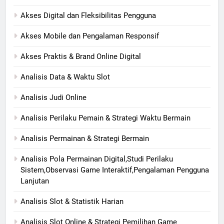
Akses Digital dan Fleksibilitas Pengguna
Akses Mobile dan Pengalaman Responsif
Akses Praktis & Brand Online Digital
Analisis Data & Waktu Slot
Analisis Judi Online
Analisis Perilaku Pemain & Strategi Waktu Bermain
Analisis Permainan & Strategi Bermain
Analisis Pola Permainan Digital,Studi Perilaku
Sistem,Observasi Game Interaktif,Pengalaman Pengguna
Lanjutan
Analisis Slot & Statistik Harian
Analisis Slot Online & Strategi Pemilihan Game