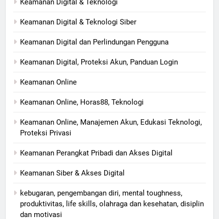
Keamanan Digital & Teknologi
Keamanan Digital & Teknologi Siber
Keamanan Digital dan Perlindungan Pengguna
Keamanan Digital, Proteksi Akun, Panduan Login
Keamanan Online
Keamanan Online, Horas88, Teknologi
Keamanan Online, Manajemen Akun, Edukasi Teknologi,
Proteksi Privasi
Keamanan Perangkat Pribadi dan Akses Digital
Keamanan Siber & Akses Digital
kebugaran, pengembangan diri, mental toughness,
produktivitas, life skills, olahraga dan kesehatan, disiplin
dan motivasi