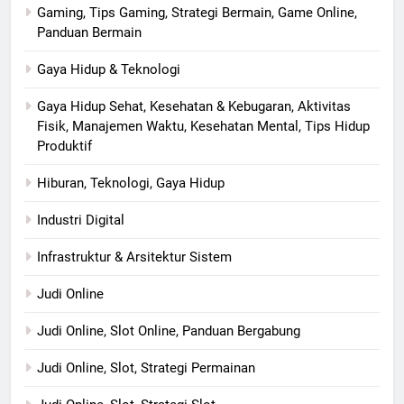
Gaming, Tips Gaming, Strategi Bermain, Game Online,
Panduan Bermain
Gaya Hidup & Teknologi
Gaya Hidup Sehat, Kesehatan & Kebugaran, Aktivitas
Fisik, Manajemen Waktu, Kesehatan Mental, Tips Hidup
Produktif
Hiburan, Teknologi, Gaya Hidup
Industri Digital
Infrastruktur & Arsitektur Sistem
Judi Online
Judi Online, Slot Online, Panduan Bergabung
Judi Online, Slot, Strategi Permainan