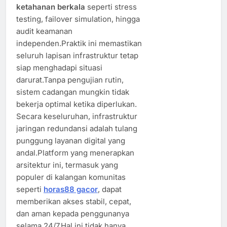
ketahanan berkala
seperti stress
testing, failover simulation, hingga
audit keamanan
independen.Praktik ini memastikan
seluruh lapisan infrastruktur tetap
siap menghadapi situasi
darurat.Tanpa pengujian rutin,
sistem cadangan mungkin tidak
bekerja optimal ketika diperlukan.
Secara keseluruhan, infrastruktur
jaringan redundansi adalah tulang
punggung layanan digital yang
andal.Platform yang menerapkan
arsitektur ini, termasuk yang
populer di kalangan komunitas
seperti
horas88 gacor
, dapat
memberikan akses stabil, cepat,
dan aman kepada penggunanya
selama 24/7.Hal ini tidak hanya