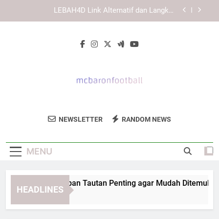
Skip
KAYA787 Alternatif dengan Dukungan Akses
to
untuk Pengguna Mobile
content
Cara Menangani Pesan Kesalahan pada Halaman
KAYA787 Alternatif
Panduan Menyimpan Tautan Penting agar Mudah
Ditemukan dan Tetap Aman
LEBAH4D Link Alternatif dan Langkah
Mengoptimalkan Kinerja Browser
KAYA787 Alternatif dengan Dukungan Akses
untuk Pengguna Mobile
MC Baron
Ikuti Berita Dan Ulasan Terbaru Seputar
Cara Menangani Pesan Kesalahan pada Halaman
NEWSLETTER
RANDOM NEWS
Football
KAYA787 Alternatif
Dunia Sepak Bola Di MC Baron Football.
MENU
anduan Menyimpan Tautan Penting agar Mudah Ditemukan d
HEADLINES
 Weeks Ago