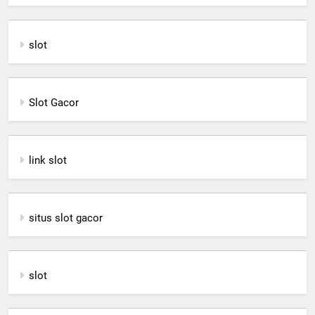
slot
Slot Gacor
link slot
situs slot gacor
slot