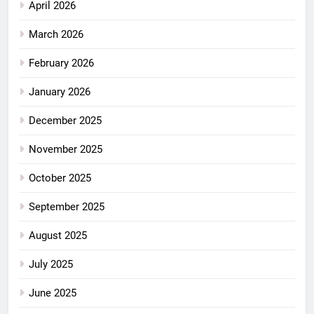
April 2026
March 2026
February 2026
January 2026
December 2025
November 2025
October 2025
September 2025
August 2025
July 2025
June 2025