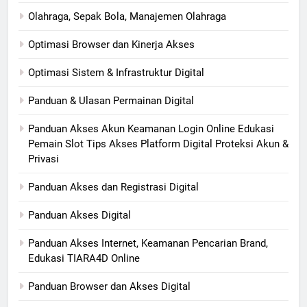
Olahraga, Sepak Bola, Manajemen Olahraga
Optimasi Browser dan Kinerja Akses
Optimasi Sistem & Infrastruktur Digital
Panduan & Ulasan Permainan Digital
Panduan Akses Akun Keamanan Login Online Edukasi
Pemain Slot Tips Akses Platform Digital Proteksi Akun &
Privasi
Panduan Akses dan Registrasi Digital
Panduan Akses Digital
Panduan Akses Internet, Keamanan Pencarian Brand,
Edukasi TIARA4D Online
Panduan Browser dan Akses Digital