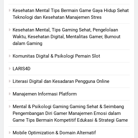
Kesehatan Mental Tips Bermain Game Gaya Hidup Sehat
Teknologi dan Kesehatan Manajemen Stres
Kesehatan Mental, Tips Gaming Sehat, Pengelolaan
Waktu, Kesehatan Digital, Mentalitas Gamer, Burnout
dalam Gaming
Komunitas Digital & Psikologi Pemain Slot
LARIS4D
Literasi Digital dan Kesadaran Pengguna Online
Manajemen Informasi Platform
Mental & Psikologi Gaming Gaming Sehat & Seimbang
Pengembangan Diri Gamer Manajemen Emosi dalam
Game Tips Bermain Kompetitif Edukasi & Strategi Game
Mobile Optimization & Domain Alternatif