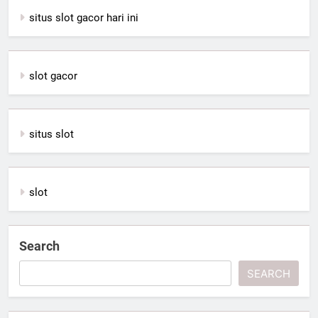
situs slot gacor hari ini
slot gacor
situs slot
slot
Search
SEARCH