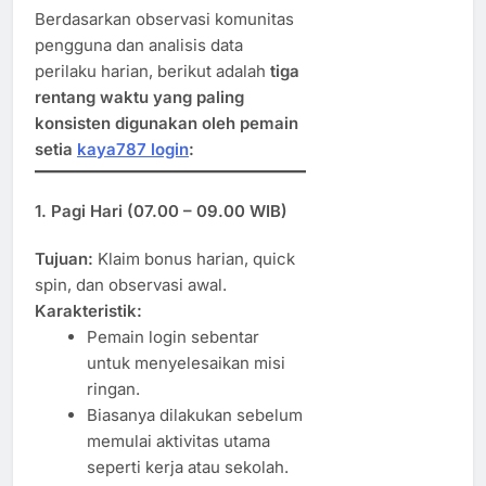
Berdasarkan observasi komunitas
pengguna dan analisis data
perilaku harian, berikut adalah
tiga
rentang waktu yang paling
konsisten digunakan oleh pemain
setia
kaya787 login
:
1.
Pagi Hari (07.00 – 09.00 WIB)
Tujuan:
Klaim bonus harian, quick
spin, dan observasi awal.
Karakteristik:
Pemain login sebentar
untuk menyelesaikan misi
ringan.
Biasanya dilakukan sebelum
memulai aktivitas utama
seperti kerja atau sekolah.