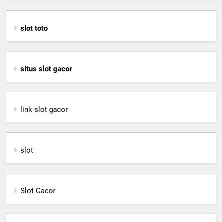
slot toto
situs slot gacor
link slot gacor
slot
Slot Gacor