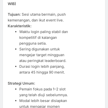
WIB)
Tujuan:
Sesi utama bermain, push
kemenangan, dan ikut event live.
Karakteristik:
Waktu login paling stabil dan
kompetitif di kalangan
pengguna setia.
Sering digunakan untuk
mengejar target mingguan
atau peringkat leaderboard.
Durasi login lebih panjang,
antara 45 hingga 90 menit.
Strategi Umum:
Pemain fokus pada 1–2 slot
yang telah diuji sebelumnya.
Modal lebih besar disiapkan
untuk mengejar momen