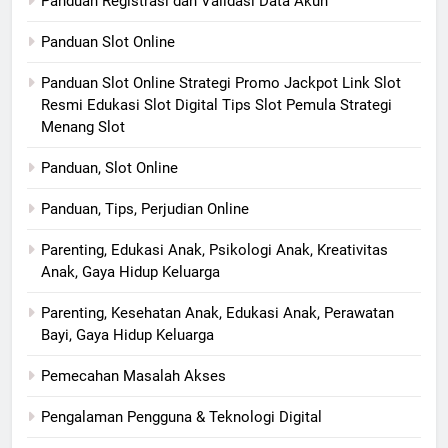
Panduan Registrasi dan Validasi Data Akun
Panduan Slot Online
Panduan Slot Online Strategi Promo Jackpot Link Slot
Resmi Edukasi Slot Digital Tips Slot Pemula Strategi
Menang Slot
Panduan, Slot Online
Panduan, Tips, Perjudian Online
Parenting, Edukasi Anak, Psikologi Anak, Kreativitas
Anak, Gaya Hidup Keluarga
Parenting, Kesehatan Anak, Edukasi Anak, Perawatan
Bayi, Gaya Hidup Keluarga
Pemecahan Masalah Akses
Pengalaman Pengguna & Teknologi Digital