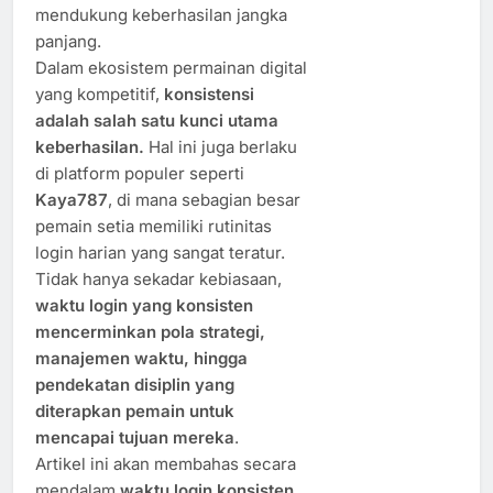
mendukung keberhasilan jangka
panjang.
Dalam ekosistem permainan digital
yang kompetitif,
konsistensi
adalah salah satu kunci utama
keberhasilan.
Hal ini juga berlaku
di platform populer seperti
Kaya787
, di mana sebagian besar
pemain setia memiliki rutinitas
login harian yang sangat teratur.
Tidak hanya sekadar kebiasaan,
waktu login yang konsisten
mencerminkan pola strategi,
manajemen waktu, hingga
pendekatan disiplin yang
diterapkan pemain untuk
mencapai tujuan mereka
.
Artikel ini akan membahas secara
mendalam
waktu login konsisten