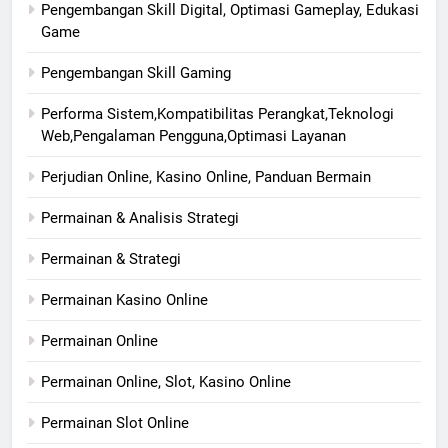
Pengembangan Skill Digital, Optimasi Gameplay, Edukasi
Game
Pengembangan Skill Gaming
Performa Sistem,Kompatibilitas Perangkat,Teknologi
Web,Pengalaman Pengguna,Optimasi Layanan
Perjudian Online, Kasino Online, Panduan Bermain
Permainan & Analisis Strategi
Permainan & Strategi
Permainan Kasino Online
Permainan Online
Permainan Online, Slot, Kasino Online
Permainan Slot Online