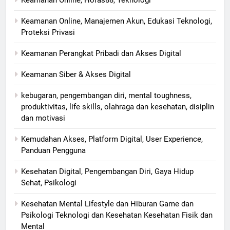
Keamanan Online, Horas88, Teknologi
Keamanan Online, Manajemen Akun, Edukasi Teknologi,
Proteksi Privasi
Keamanan Perangkat Pribadi dan Akses Digital
Keamanan Siber & Akses Digital
kebugaran, pengembangan diri, mental toughness,
produktivitas, life skills, olahraga dan kesehatan, disiplin
dan motivasi
Kemudahan Akses, Platform Digital, User Experience,
Panduan Pengguna
Kesehatan Digital, Pengembangan Diri, Gaya Hidup
Sehat, Psikologi
Kesehatan Mental Lifestyle dan Hiburan Game dan
Psikologi Teknologi dan Kesehatan Kesehatan Fisik dan
Mental