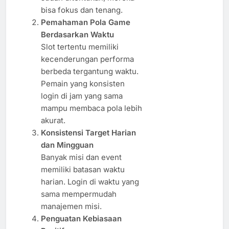
bisa fokus dan tenang.
Pemahaman Pola Game
Berdasarkan Waktu
Slot tertentu memiliki
kecenderungan performa
berbeda tergantung waktu.
Pemain yang konsisten
login di jam yang sama
mampu membaca pola lebih
akurat.
Konsistensi Target Harian
dan Mingguan
Banyak misi dan event
memiliki batasan waktu
harian. Login di waktu yang
sama mempermudah
manajemen misi.
Penguatan Kebiasaan