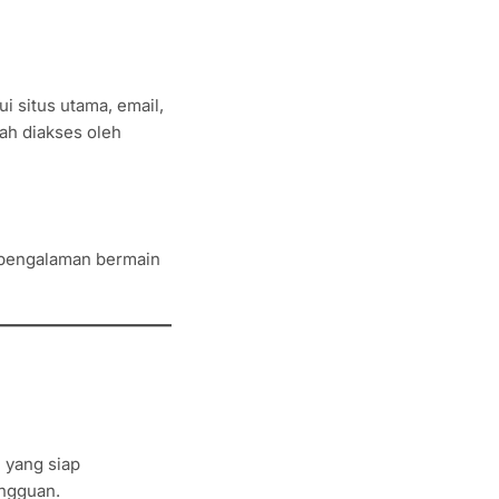
ui situs utama, email,
dah diakses oleh
n pengalaman bermain
 yang siap
angguan.