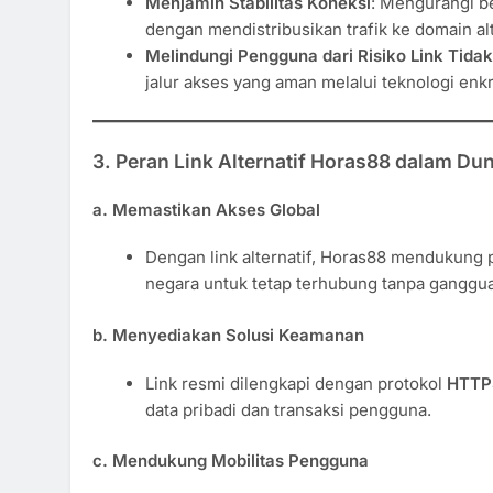
Menjamin Stabilitas Koneksi
: Mengurangi b
dengan mendistribusikan trafik ke domain alt
Melindungi Pengguna dari Risiko Link Tida
jalur akses yang aman melalui teknologi enkr
3. Peran Link Alternatif Horas88 dalam Duni
a. Memastikan Akses Global
Dengan link alternatif, Horas88 mendukung 
negara untuk tetap terhubung tanpa ganggu
b. Menyediakan Solusi Keamanan
Link resmi dilengkapi dengan protokol
HTTP
data pribadi dan transaksi pengguna.
c. Mendukung Mobilitas Pengguna