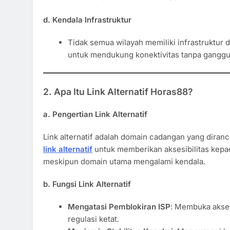
d. Kendala Infrastruktur
Tidak semua wilayah memiliki infrastruktur 
untuk mendukung konektivitas tanpa ganggu
2. Apa Itu Link Alternatif Horas88?
a. Pengertian Link Alternatif
Link alternatif adalah domain cadangan yang diran
link alternatif
untuk memberikan aksesibilitas kep
meskipun domain utama mengalami kendala.
b. Fungsi Link Alternatif
Mengatasi Pemblokiran ISP
: Membuka akses
regulasi ketat.