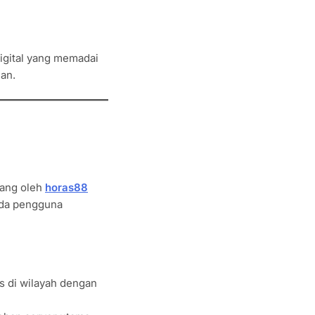
digital yang memadai
an.
cang oleh
horas88
ada pengguna
 di wilayah dengan