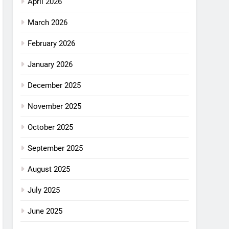
April 2026
March 2026
February 2026
January 2026
December 2025
November 2025
October 2025
September 2025
August 2025
July 2025
June 2025