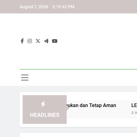
Skip
August 7, 2026
2:19:43 PM
to
content
MC 
Ikuti Beri
 agar Mudah Ditemukan dan Tetap Aman
LEBAH4D Link 
2 Weeks Ago
HEADLINES