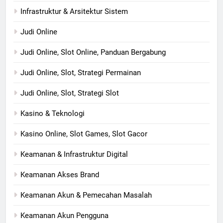
Infrastruktur & Arsitektur Sistem
Judi Online
Judi Online, Slot Online, Panduan Bergabung
Judi Online, Slot, Strategi Permainan
Judi Online, Slot, Strategi Slot
Kasino & Teknologi
Kasino Online, Slot Games, Slot Gacor
Keamanan & Infrastruktur Digital
Keamanan Akses Brand
Keamanan Akun & Pemecahan Masalah
Keamanan Akun Pengguna