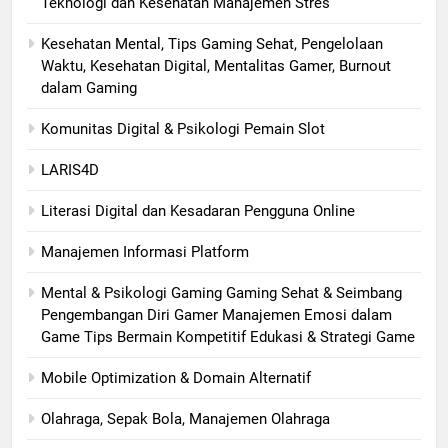
Teknologi dan Kesehatan Manajemen Stres
Kesehatan Mental, Tips Gaming Sehat, Pengelolaan
Waktu, Kesehatan Digital, Mentalitas Gamer, Burnout
dalam Gaming
Komunitas Digital & Psikologi Pemain Slot
LARIS4D
Literasi Digital dan Kesadaran Pengguna Online
Manajemen Informasi Platform
Mental & Psikologi Gaming Gaming Sehat & Seimbang
Pengembangan Diri Gamer Manajemen Emosi dalam
Game Tips Bermain Kompetitif Edukasi & Strategi Game
Mobile Optimization & Domain Alternatif
Olahraga, Sepak Bola, Manajemen Olahraga