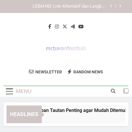
Skip
KAYA787 Alternatif dengan Dukungan Akses
to
untuk Pengguna Mobile
content
Cara Menangani Pesan Kesalahan pada Halaman
KAYA787 Alternatif
Panduan Menyimpan Tautan Penting agar Mudah
Ditemukan dan Tetap Aman
LEBAH4D Link Alternatif dan Langkah
Mengoptimalkan Kinerja Browser
KAYA787 Alternatif dengan Dukungan Akses
untuk Pengguna Mobile
MC Baron
Ikuti Berita Dan Ulasan Terbaru Seputar
Cara Menangani Pesan Kesalahan pada Halaman
NEWSLETTER
RANDOM NEWS
Football
KAYA787 Alternatif
Dunia Sepak Bola Di MC Baron Football.
MENU
anduan Menyimpan Tautan Penting agar Mudah Ditemukan da
HEADLINES
Weeks Ago