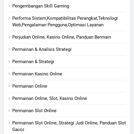
Pengembangan Skill Gaming
Performa Sistem,Kompatibilitas Perangkat,Teknologi
Web,Pengalaman Pengguna,Optimasi Layanan
Perjudian Online, Kasino Online, Panduan Bermain
Permainan & Analisis Strategi
Permainan & Strategi
Permainan Kasino Online
Permainan Online
Permainan Online, Slot, Kasino Online
Permainan Slot Online
Permainan Slot Online, Strategi Judi Online, Panduan Slot
Gacor