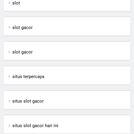
slot
slot gacor
slot gacor
situs terpercaya
situs slot gacor
situs slot gacor hari ini