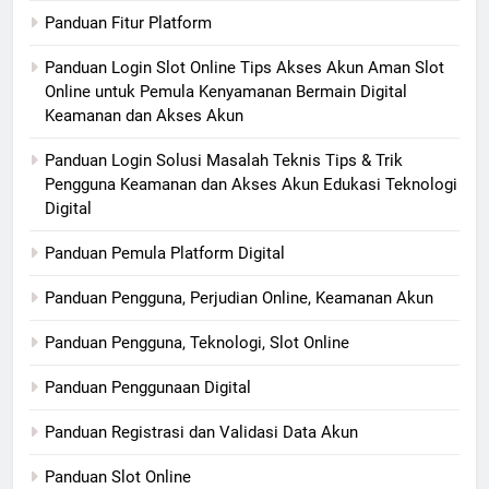
Panduan Fitur Platform
Panduan Login Slot Online Tips Akses Akun Aman Slot
Online untuk Pemula Kenyamanan Bermain Digital
Keamanan dan Akses Akun
Panduan Login Solusi Masalah Teknis Tips & Trik
Pengguna Keamanan dan Akses Akun Edukasi Teknologi
Digital
Panduan Pemula Platform Digital
Panduan Pengguna, Perjudian Online, Keamanan Akun
Panduan Pengguna, Teknologi, Slot Online
Panduan Penggunaan Digital
Panduan Registrasi dan Validasi Data Akun
Panduan Slot Online