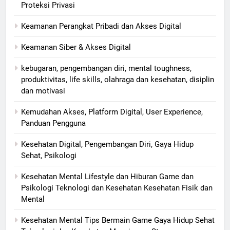
Proteksi Privasi
Keamanan Perangkat Pribadi dan Akses Digital
Keamanan Siber & Akses Digital
kebugaran, pengembangan diri, mental toughness,
produktivitas, life skills, olahraga dan kesehatan, disiplin
dan motivasi
Kemudahan Akses, Platform Digital, User Experience,
Panduan Pengguna
Kesehatan Digital, Pengembangan Diri, Gaya Hidup
Sehat, Psikologi
Kesehatan Mental Lifestyle dan Hiburan Game dan
Psikologi Teknologi dan Kesehatan Kesehatan Fisik dan
Mental
Kesehatan Mental Tips Bermain Game Gaya Hidup Sehat