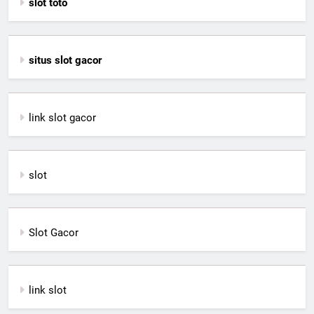
slot toto
situs slot gacor
link slot gacor
slot
Slot Gacor
link slot