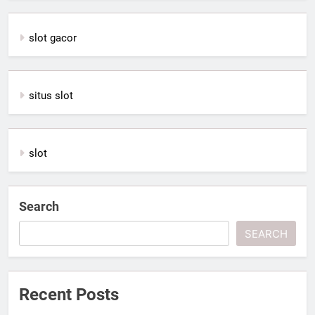
slot gacor
situs slot
slot
Search
SEARCH
Recent Posts