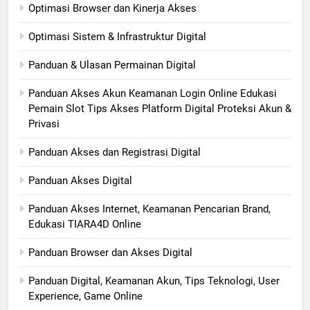
Optimasi Browser dan Kinerja Akses
Optimasi Sistem & Infrastruktur Digital
Panduan & Ulasan Permainan Digital
Panduan Akses Akun Keamanan Login Online Edukasi
Pemain Slot Tips Akses Platform Digital Proteksi Akun &
Privasi
Panduan Akses dan Registrasi Digital
Panduan Akses Digital
Panduan Akses Internet, Keamanan Pencarian Brand,
Edukasi TIARA4D Online
Panduan Browser dan Akses Digital
Panduan Digital, Keamanan Akun, Tips Teknologi, User
Experience, Game Online