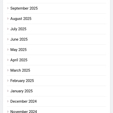
September 2025
August 2025
July 2025
June 2025
May 2025
April 2025
March 2025
February 2025
January 2025
December 2024
November 2024