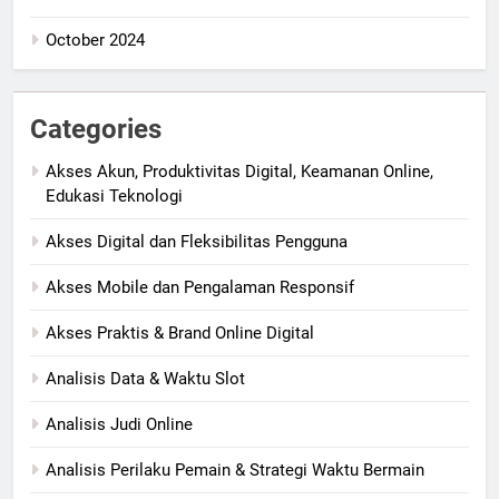
October 2024
Categories
Akses Akun, Produktivitas Digital, Keamanan Online,
Edukasi Teknologi
Akses Digital dan Fleksibilitas Pengguna
Akses Mobile dan Pengalaman Responsif
Akses Praktis & Brand Online Digital
Analisis Data & Waktu Slot
Analisis Judi Online
Analisis Perilaku Pemain & Strategi Waktu Bermain