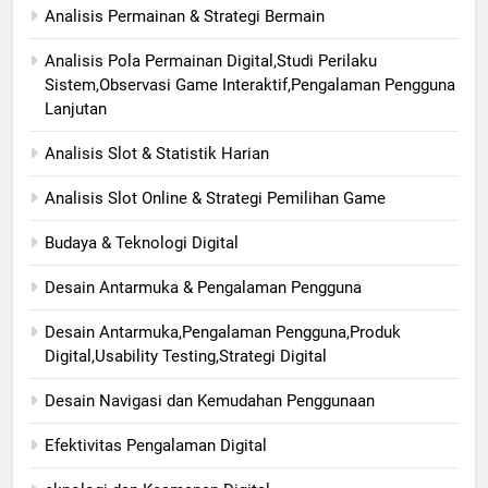
Analisis Permainan & Strategi Bermain
Analisis Pola Permainan Digital,Studi Perilaku
Sistem,Observasi Game Interaktif,Pengalaman Pengguna
Lanjutan
Analisis Slot & Statistik Harian
Analisis Slot Online & Strategi Pemilihan Game
Budaya & Teknologi Digital
Desain Antarmuka & Pengalaman Pengguna
Desain Antarmuka,Pengalaman Pengguna,Produk
Digital,Usability Testing,Strategi Digital
Desain Navigasi dan Kemudahan Penggunaan
Efektivitas Pengalaman Digital