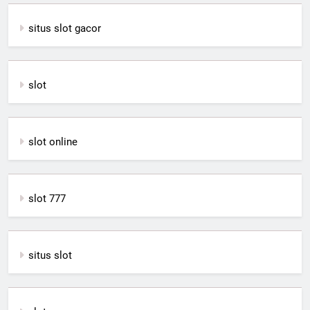
situs slot gacor
slot
slot online
slot 777
situs slot