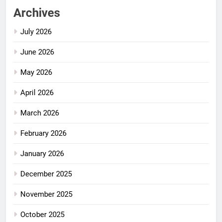
Archives
July 2026
June 2026
May 2026
April 2026
March 2026
February 2026
January 2026
December 2025
November 2025
October 2025