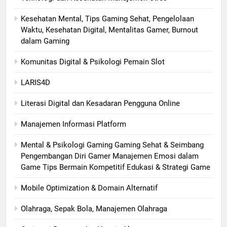
Kesehatan Mental, Tips Gaming Sehat, Pengelolaan
Waktu, Kesehatan Digital, Mentalitas Gamer, Burnout
dalam Gaming
Komunitas Digital & Psikologi Pemain Slot
LARIS4D
Literasi Digital dan Kesadaran Pengguna Online
Manajemen Informasi Platform
Mental & Psikologi Gaming Gaming Sehat & Seimbang
Pengembangan Diri Gamer Manajemen Emosi dalam
Game Tips Bermain Kompetitif Edukasi & Strategi Game
Mobile Optimization & Domain Alternatif
Olahraga, Sepak Bola, Manajemen Olahraga