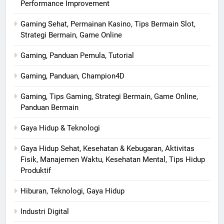
Performance Improvement
Gaming Sehat, Permainan Kasino, Tips Bermain Slot,
Strategi Bermain, Game Online
Gaming, Panduan Pemula, Tutorial
Gaming, Panduan, Champion4D
Gaming, Tips Gaming, Strategi Bermain, Game Online,
Panduan Bermain
Gaya Hidup & Teknologi
Gaya Hidup Sehat, Kesehatan & Kebugaran, Aktivitas
Fisik, Manajemen Waktu, Kesehatan Mental, Tips Hidup
Produktif
Hiburan, Teknologi, Gaya Hidup
Industri Digital