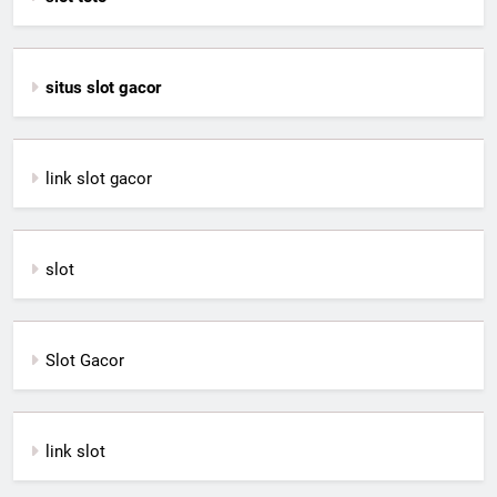
situs slot gacor
link slot gacor
slot
Slot Gacor
link slot