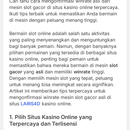
Cari tahu cara mengonfirmasi winrate asli dari
mesin slot gacor di situs kasino online terpercaya.
Ikuti tips terbaik untuk memastikan Anda bermain
di mesin dengan peluang menang tinggi.
Bermain slot online adalah salah satu aktivitas
yang paling menyenangkan dan menguntungkan
bagi banyak pemain. Namun, dengan banyaknya
pilihan permainan yang tersedia di berbagai situs
kasino online, penting bagi pemain untuk
memastikan bahwa mereka bermain di mesin
slot
gacor
yang
asli
dan memiliki
winrate
tinggi.
Dengan memilih mesin slot yang tepat, peluang
untuk menang bisa meningkat secara signifikan.
Artikel ini memberikan tips terpercaya untuk
mengonfirmasi winrate mesin slot gacor asli di
situs
LARIS4D
kasino online.
1.
Pilih Situs Kasino Online yang
Terpercaya dan Terlisensi