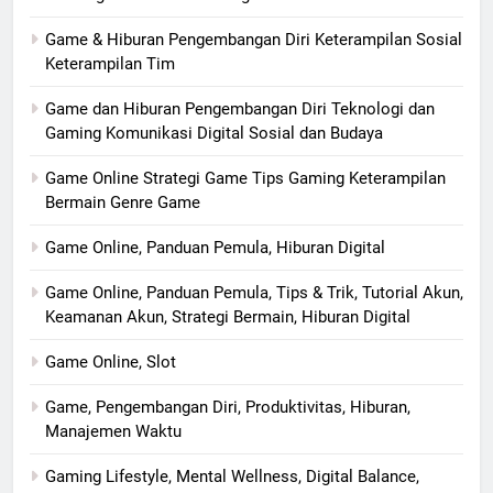
Game & Hiburan Pengembangan Diri Keterampilan Sosial
Keterampilan Tim
Game dan Hiburan Pengembangan Diri Teknologi dan
Gaming Komunikasi Digital Sosial dan Budaya
Game Online Strategi Game Tips Gaming Keterampilan
Bermain Genre Game
Game Online, Panduan Pemula, Hiburan Digital
Game Online, Panduan Pemula, Tips & Trik, Tutorial Akun,
Keamanan Akun, Strategi Bermain, Hiburan Digital
Game Online, Slot
Game, Pengembangan Diri, Produktivitas, Hiburan,
Manajemen Waktu
Gaming Lifestyle, Mental Wellness, Digital Balance,