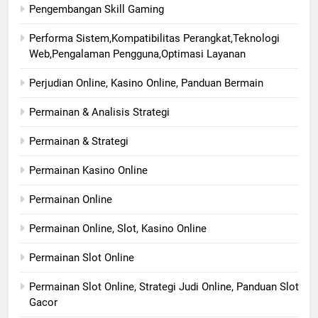
Pengembangan Skill Gaming
Performa Sistem,Kompatibilitas Perangkat,Teknologi
Web,Pengalaman Pengguna,Optimasi Layanan
Perjudian Online, Kasino Online, Panduan Bermain
Permainan & Analisis Strategi
Permainan & Strategi
Permainan Kasino Online
Permainan Online
Permainan Online, Slot, Kasino Online
Permainan Slot Online
Permainan Slot Online, Strategi Judi Online, Panduan Slot
Gacor