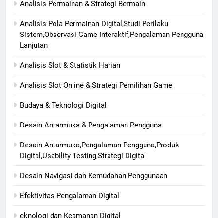
Analisis Permainan & Strategi Bermain
Analisis Pola Permainan Digital,Studi Perilaku
Sistem,Observasi Game Interaktif,Pengalaman Pengguna
Lanjutan
Analisis Slot & Statistik Harian
Analisis Slot Online & Strategi Pemilihan Game
Budaya & Teknologi Digital
Desain Antarmuka & Pengalaman Pengguna
Desain Antarmuka,Pengalaman Pengguna,Produk
Digital,Usability Testing,Strategi Digital
Desain Navigasi dan Kemudahan Penggunaan
Efektivitas Pengalaman Digital
eknologi dan Keamanan Digital