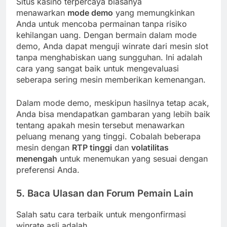
Situs kasino terpercaya biasanya
menawarkan
mode demo
yang memungkinkan
Anda untuk mencoba permainan tanpa risiko
kehilangan uang. Dengan bermain dalam mode
demo, Anda dapat menguji winrate dari mesin slot
tanpa menghabiskan uang sungguhan. Ini adalah
cara yang sangat baik untuk mengevaluasi
seberapa sering mesin memberikan kemenangan.
Dalam mode demo, meskipun hasilnya tetap acak,
Anda bisa mendapatkan gambaran yang lebih baik
tentang apakah mesin tersebut menawarkan
peluang menang yang tinggi. Cobalah beberapa
mesin dengan
RTP tinggi
dan
volatilitas
menengah
untuk menemukan yang sesuai dengan
preferensi Anda.
5.
Baca Ulasan dan Forum Pemain Lain
Salah satu cara terbaik untuk mengonfirmasi
winrate asli adalah