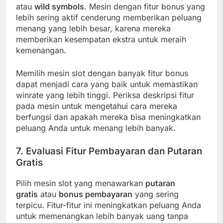
atau
wild symbols
. Mesin dengan fitur bonus yang
lebih sering aktif cenderung memberikan peluang
menang yang lebih besar, karena mereka
memberikan kesempatan ekstra untuk meraih
kemenangan.
Memilih mesin slot dengan banyak fitur bonus
dapat menjadi cara yang baik untuk memastikan
winrate yang lebih tinggi. Periksa deskripsi fitur
pada mesin untuk mengetahui cara mereka
berfungsi dan apakah mereka bisa meningkatkan
peluang Anda untuk menang lebih banyak.
7.
Evaluasi Fitur Pembayaran dan Putaran
Gratis
Pilih mesin slot yang menawarkan
putaran
gratis
atau
bonus pembayaran
yang sering
terpicu. Fitur-fitur ini meningkatkan peluang Anda
untuk memenangkan lebih banyak uang tanpa