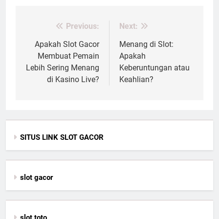
Previous:
Next:
Post
navigation
Apakah Slot Gacor
Menang di Slot:
Membuat Pemain
Apakah
Lebih Sering Menang
Keberuntungan atau
di Kasino Live?
Keahlian?
SITUS LINK SLOT GACOR
slot gacor
slot toto