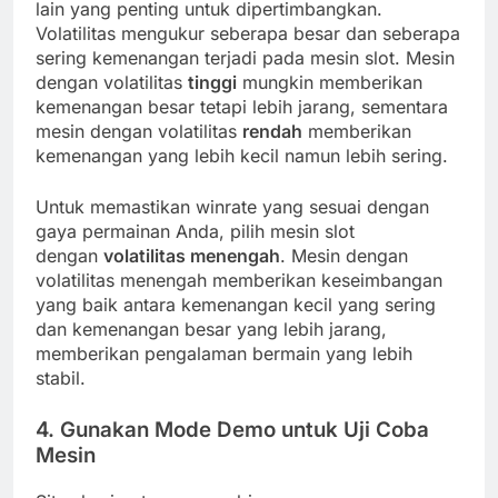
lain yang penting untuk dipertimbangkan.
Volatilitas mengukur seberapa besar dan seberapa
sering kemenangan terjadi pada mesin slot. Mesin
dengan volatilitas
tinggi
mungkin memberikan
kemenangan besar tetapi lebih jarang, sementara
mesin dengan volatilitas
rendah
memberikan
kemenangan yang lebih kecil namun lebih sering.
Untuk memastikan winrate yang sesuai dengan
gaya permainan Anda, pilih mesin slot
dengan
volatilitas menengah
. Mesin dengan
volatilitas menengah memberikan keseimbangan
yang baik antara kemenangan kecil yang sering
dan kemenangan besar yang lebih jarang,
memberikan pengalaman bermain yang lebih
stabil.
4.
Gunakan Mode Demo untuk Uji Coba
Mesin