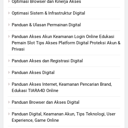
Optimasi Browser dan Kinerja Akses
Optimasi Sistem & Infrastruktur Digital
Panduan & Ulasan Permainan Digital
Panduan Akses Akun Keamanan Login Online Edukasi
Pemain Slot Tips Akses Platform Digital Proteksi Akun &
Privasi
Panduan Akses dan Registrasi Digital
Panduan Akses Digital
Panduan Akses Internet, Keamanan Pencarian Brand,
Edukasi TIARA4D Online
Panduan Browser dan Akses Digital
Panduan Digital, Keamanan Akun, Tips Teknologi, User
Experience, Game Online