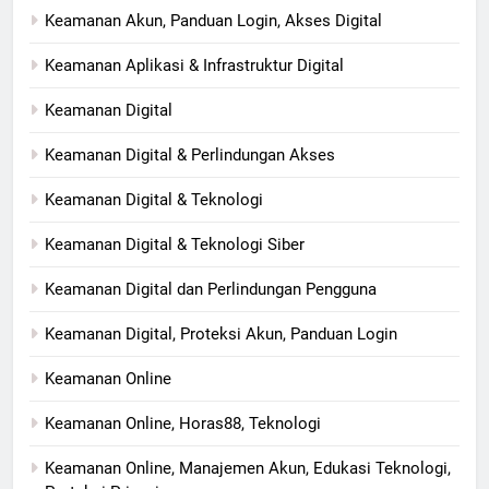
Keamanan Akun, Panduan Login, Akses Digital
Keamanan Aplikasi & Infrastruktur Digital
Keamanan Digital
Keamanan Digital & Perlindungan Akses
Keamanan Digital & Teknologi
Keamanan Digital & Teknologi Siber
Keamanan Digital dan Perlindungan Pengguna
Keamanan Digital, Proteksi Akun, Panduan Login
Keamanan Online
Keamanan Online, Horas88, Teknologi
Keamanan Online, Manajemen Akun, Edukasi Teknologi,