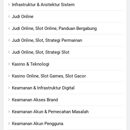
Infrastruktur & Arsitektur Sistem
Judi Online
Judi Online, Slot Online, Panduan Bergabung
Judi Online, Slot, Strategi Permainan
Judi Online, Slot, Strategi Slot
Kasino & Teknologi
Kasino Online, Slot Games, Slot Gacor
Keamanan & Infrastruktur Digital
Keamanan Akses Brand
Keamanan Akun & Pemecahan Masalah
Keamanan Akun Pengguna