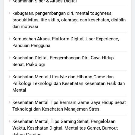
Keamanan Siber & Akses Digital
kebugaran, pengembangan diri, mental toughness,
produktivitas, life skills, olahraga dan kesehatan, disiplin
dan motivasi
Kemudahan Akses, Platform Digital, User Experience,
Panduan Pengguna
Kesehatan Digital, Pengembangan Diri, Gaya Hidup
Sehat, Psikologi
Kesehatan Mental Lifestyle dan Hiburan Game dan
Psikologi Teknologi dan Kesehatan Kesehatan Fisik dan
Mental
Kesehatan Mental Tips Bermain Game Gaya Hidup Sehat
Teknologi dan Kesehatan Manajemen Stres
Kesehatan Mental, Tips Gaming Sehat, Pengelolaan
Waktu, Kesehatan Digital, Mentalitas Gamer, Burnout
dalam Gaming