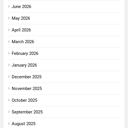
June 2026
May 2026
April 2026
March 2026
February 2026
January 2026
December 2025
November 2025
October 2025
September 2025
August 2025