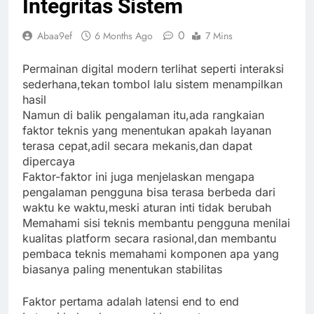
Integritas Sistem
0
Abaa9ef
6 Months Ago
7 Mins
Permainan digital modern terlihat seperti interaksi
sederhana,tekan tombol lalu sistem menampilkan
hasil
Namun di balik pengalaman itu,ada rangkaian
faktor teknis yang menentukan apakah layanan
terasa cepat,adil secara mekanis,dan dapat
dipercaya
Faktor-faktor ini juga menjelaskan mengapa
pengalaman pengguna bisa terasa berbeda dari
waktu ke waktu,meski aturan inti tidak berubah
Memahami sisi teknis membantu pengguna menilai
kualitas platform secara rasional,dan membantu
pembaca teknis memahami komponen apa yang
biasanya paling menentukan stabilitas
Faktor pertama adalah latensi end to end