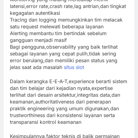
latensi,error rate,crash rate,lag antrian,dan tingkat
kegagalan autentikasi
Tracing dan logging memungkinkan tim melacak
satu request melewati beberapa layanan
Alerting membantu tim bertindak sebelum
gangguan menjadi masif
Bagi pengguna,observability yang baik terlihat
sebagai layanan yang cepat pulih,tidak sering
error berulang,dan memiliki pesan status yang
jelas saat ada masalah
situs slot
Dalam kerangka E-E-A-T,experience berarti sistem
dan tim belajar dari kejadian nyata,expertise
terlihat dari desain arsitektur,integritas data,dan
keamanan,authoritativeness dari penerapan
praktik engineering yang umum digunakan,dan
trustworthiness dari konsistensi layanan serta
transparansi kontrol keamanan
Kesimpulannya,faktor teknis di balik permainan