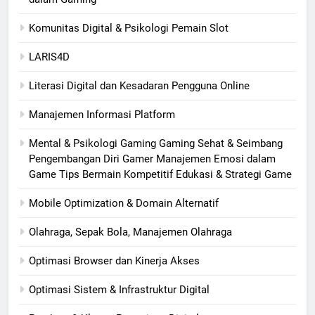
Komunitas Digital & Psikologi Pemain Slot
LARIS4D
Literasi Digital dan Kesadaran Pengguna Online
Manajemen Informasi Platform
Mental & Psikologi Gaming Gaming Sehat & Seimbang
Pengembangan Diri Gamer Manajemen Emosi dalam
Game Tips Bermain Kompetitif Edukasi & Strategi Game
Mobile Optimization & Domain Alternatif
Olahraga, Sepak Bola, Manajemen Olahraga
Optimasi Browser dan Kinerja Akses
Optimasi Sistem & Infrastruktur Digital