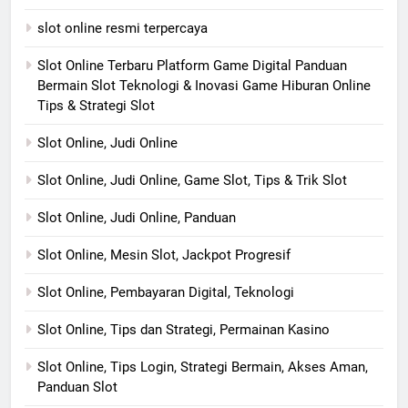
slot online resmi terpercaya
Slot Online Terbaru Platform Game Digital Panduan
Bermain Slot Teknologi & Inovasi Game Hiburan Online
Tips & Strategi Slot
Slot Online, Judi Online
Slot Online, Judi Online, Game Slot, Tips & Trik Slot
Slot Online, Judi Online, Panduan
Slot Online, Mesin Slot, Jackpot Progresif
Slot Online, Pembayaran Digital, Teknologi
Slot Online, Tips dan Strategi, Permainan Kasino
Slot Online, Tips Login, Strategi Bermain, Akses Aman,
Panduan Slot