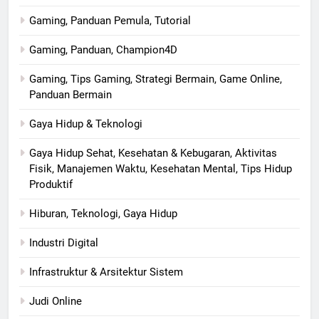
Gaming, Panduan Pemula, Tutorial
Gaming, Panduan, Champion4D
Gaming, Tips Gaming, Strategi Bermain, Game Online,
Panduan Bermain
Gaya Hidup & Teknologi
Gaya Hidup Sehat, Kesehatan & Kebugaran, Aktivitas
Fisik, Manajemen Waktu, Kesehatan Mental, Tips Hidup
Produktif
Hiburan, Teknologi, Gaya Hidup
Industri Digital
Infrastruktur & Arsitektur Sistem
Judi Online