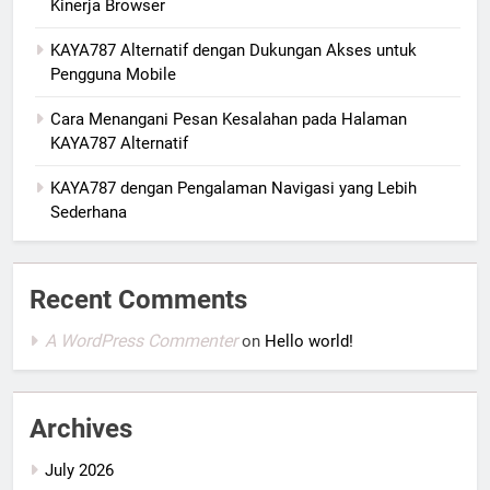
Kinerja Browser
KAYA787 Alternatif dengan Dukungan Akses untuk
Pengguna Mobile
Cara Menangani Pesan Kesalahan pada Halaman
KAYA787 Alternatif
KAYA787 dengan Pengalaman Navigasi yang Lebih
Sederhana
Recent Comments
A WordPress Commenter
on
Hello world!
Archives
July 2026