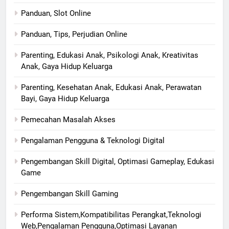
Panduan, Slot Online
Panduan, Tips, Perjudian Online
Parenting, Edukasi Anak, Psikologi Anak, Kreativitas
Anak, Gaya Hidup Keluarga
Parenting, Kesehatan Anak, Edukasi Anak, Perawatan
Bayi, Gaya Hidup Keluarga
Pemecahan Masalah Akses
Pengalaman Pengguna & Teknologi Digital
Pengembangan Skill Digital, Optimasi Gameplay, Edukasi
Game
Pengembangan Skill Gaming
Performa Sistem,Kompatibilitas Perangkat,Teknologi
Web,Pengalaman Pengguna,Optimasi Layanan