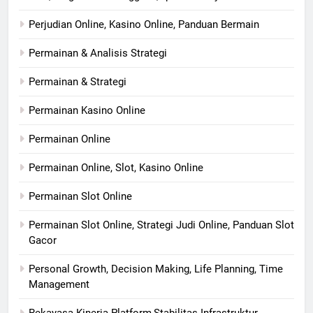
Perjudian Online, Kasino Online, Panduan Bermain
Permainan & Analisis Strategi
Permainan & Strategi
Permainan Kasino Online
Permainan Online
Permainan Online, Slot, Kasino Online
Permainan Slot Online
Permainan Slot Online, Strategi Judi Online, Panduan Slot
Gacor
Personal Growth, Decision Making, Life Planning, Time
Management